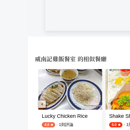
威南記雞飯餐室 的相似餐廳
urt Prawn Mee
Lucky Chicken Rice
Shake Sh
評論
·
1
則評論
·
1
4.0
5.0