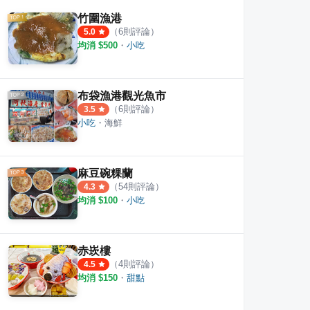
竹圍漁港
（
6
則評論）
5.0
均消 $
500
・
小吃
布袋漁港觀光魚市
（
6
則評論）
3.5
小吃
・
海鮮
麻豆碗粿蘭
（
54
則評論）
4.3
均消 $
100
・
小吃
赤崁樓
（
4
則評論）
4.5
肉粿條麵
Dong Sheng Beverage
Sky2
均消 $
150
・
甜點
·
2
則評論
·
1
則評論
4.0
4.0