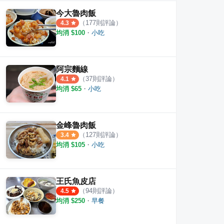
今大魯肉飯
（
177
則評論）
4.3
均消 $
100
・
小吃
阿宗麵線
（
37
則評論）
4.1
均消 $
65
・
小吃
金峰魯肉飯
（
127
則評論）
3.4
均消 $
105
・
小吃
王氏魚皮店
（
94
則評論）
4.5
均消 $
250
・
早餐