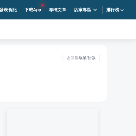
發表食記
下載App
專欄文章
店家專區
排行榜
回報歇業/錯誤