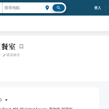
登入
飯餐室
建議修改
0