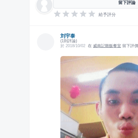
留下評論
給予評分
刘宇泰
(
1
則評論)
於
2018/10/02
在
威南記雞飯餐室
留下評