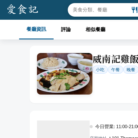
餐廳資訊
評論
相似餐廳
威南記雞
小吃
午餐
晚餐
今日營業: 11:00-21:0