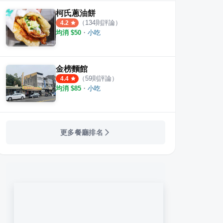
柯氏蔥油餅
（
134
則評論）
4.2
均消 $
50
・
小吃
金榜麵館
（
59
則評論）
4.4
均消 $
85
・
小吃
更多餐廳排名