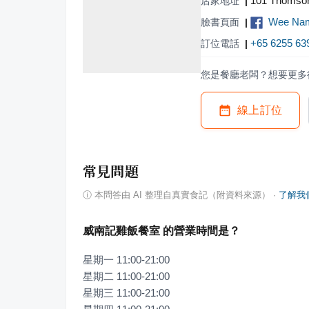
101 Thomson
店家地址
|
Wee Nam
臉書頁面
|
+65 6255 63
訂位電話
|
您是餐廳老闆？想要更多
線上訂位
常見問題
ⓘ
本問答由 AI 整理自真實食記（附資料來源）
·
了解我
威南記雞飯餐室 的營業時間是？
星期一 11:00-21:00

星期二 11:00-21:00

星期三 11:00-21:00
