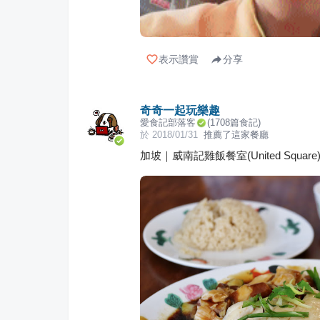
表示讚賞
分享
奇奇一起玩樂趣
愛食記部落客
(
1708
篇食記)
於
2018/01/31
推薦了這家餐廳
加坡｜威南記雞飯餐室(United Squa