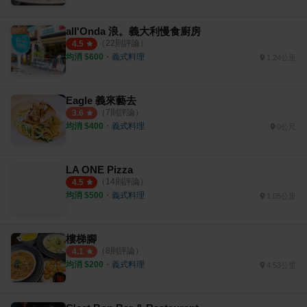
all'Onda 浪。義大利慢食廚房
（
22
則評論）
4.5
均消 $
600
・
義式料理
1.24公里
Eagle 義來藝去
（
7
則評論）
3.6
均消 $
400
・
義式料理
0公尺
LA ONE Pizza
（
14
則評論）
4.5
均消 $
500
・
義式料理
1.05公里
樓梯腳
（
8
則評論）
4.1
均消 $
200
・
義式料理
4.53公里