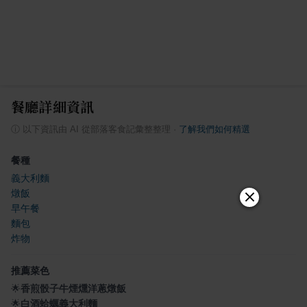
餐廳詳細資訊
ⓘ
以下資訊由 AI 從部落客食記彙整整理
·
了解我們如何精選
餐種
義大利麵
燉飯
早午餐
麵包
炸物
推薦菜色
🌟
香煎骰子牛煙燻洋蔥燉飯
🌟
白酒蛤蠣義大利麵