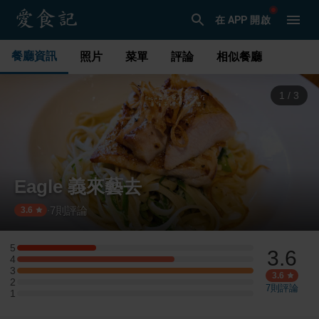
在 APP 開啟
餐廳資訊
照片
菜單
評論
相似餐廳
1
/
3
Eagle 義來藝去
7
則評論
·
3.6
5
3.6
5 星：1 則評論
4
4 星：2 則評論
3
3 星：3 則評論
3.6
2
2 星：0 則評論
7
則評論
1
1 星：0 則評論