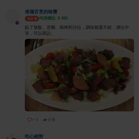
佈滿舌苔的味蕾
均消價位: $
400
4.0
點了墩飯、意麵、焗烤和沙拉，調味都還不錯，價位中
等，可以再訪。
+
4
分享
吃心絕對