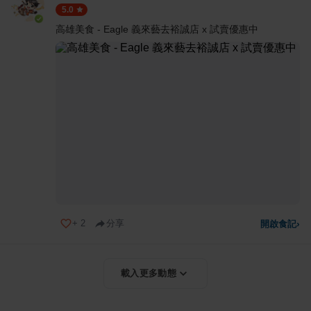
5.0
高雄美食 - Eagle 義來藝去裕誠店 x 試賣優惠中
+
2
分享
開啟食記
›
載入更多動態