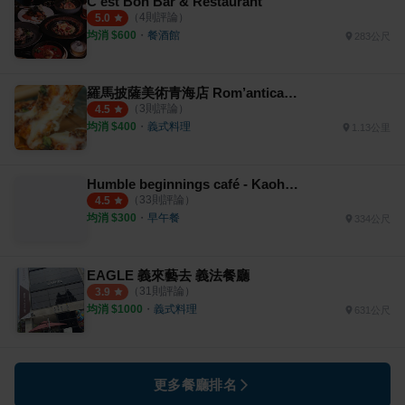
C'est Bon Bar & Restaurant
（
4
則評論）
5.0
均消 $
600
・
餐酒館
283公尺
羅馬披薩美術青海店 Rom’antica Pizza
（
3
則評論）
4.5
均消 $
400
・
義式料理
1.13公里
Humble beginnings café - Kaohsiung 亨寶咖啡
（
33
則評論）
4.5
均消 $
300
・
早午餐
334公尺
EAGLE 義來藝去 義法餐廳
（
31
則評論）
3.9
均消 $
1000
・
義式料理
631公尺
更多餐廳排名