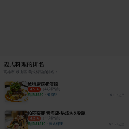
義式料理的排名
›
高雄市
鼓山區
義式料理
的排名
波特廚房餐酒館
（
44
則評論）
4.5
均消 $
520
・
餐酒館
157公尺
帕莎蒂娜 青海店-烘焙坊&餐廳
（
22
則評論）
4.2
均消 $
1210
・
義式料理
1.21公里