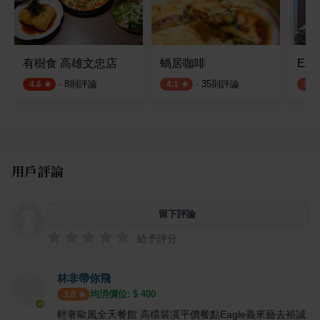
有樹食 高雄文忠店
蝸居咖啡
EA
·
8
則評論
·
35
則評論
4.6
4.1
3.9
用戶評論
留下評論
給予評分
林非帶你飛
均消價位: $
400
3.0
輕奢歐風全天餐館 高檔裝潢平價餐點Eagle義來藝去裕誠