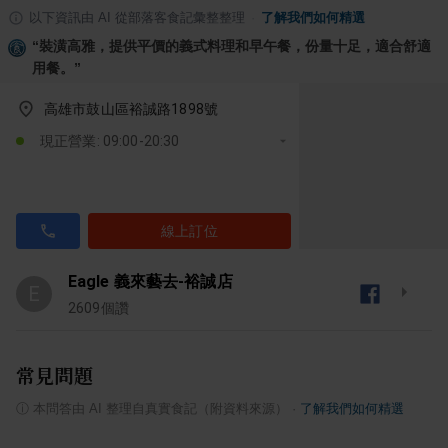
以下資訊由 AI 從部落客食記彙整整理
·
了解我們如何精選
“
裝潢高雅，提供平價的義式料理和早午餐，份量十足，適合舒適
用餐。
”
高雄市鼓山區裕誠路1898號
現正營業: 09:00-20:30
線上訂位
Eagle 義來藝去-裕誠店
E
2609
個讚
常見問題
ⓘ
本問答由 AI 整理自真實食記（附資料來源）
·
了解我們如何精選