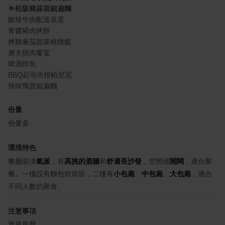
🌟
松阪豬蒜苗細扁麵
酸辣牛肉配溫泉蛋
青醬豬肉烤餅
烤雞蕃茄甜菜根燉飯
屠夫拼肉饗宴
啤酒炸魚
BBQ起司培根帕尼尼
辣味鴨賞細扁麵
份量
份量多
環境特色
餐廳裝潢
氣派
，有
高挑的酒牆
和
舒適長沙發
，空間感
開闊
，適合聚
餐。一樓設有麵包烘焙區，二樓有
小包廂
、
中包廂
、
大包廂
，適合
不同人數的聚會。
注意事項
無服務費