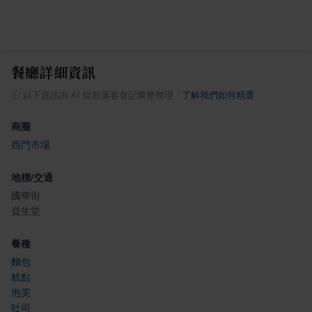
餐廳詳細資訊
ⓘ
以下資訊由 AI 從部落客食記彙整整理
·
了解我們如何精選
商圈
西門市場
地標/交通
國華街
資生堂
餐種
麵包
糕點
泡芙
吐司