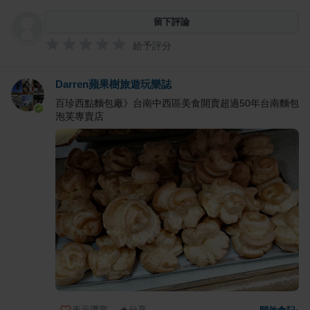
留下評論
給予評分
Darren蘋果樹旅遊玩樂誌
百珍西點麵包廠》台南中西區美食開賣超過50年台南麵包
泡芙專賣店
表示讚賞
分享