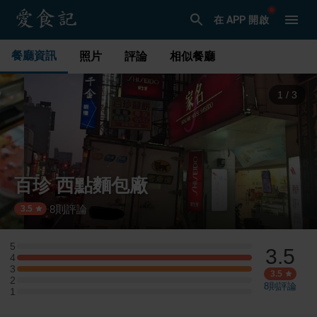
在 APP 開啟
餐廳資訊
照片
評論
相似餐廳
1
/
3
百珍 西點麵包廠
8
則評論
·
3.5
5
3.5
5 星：0 則評論
4
4 星：1 則評論
3
3 星：1 則評論
3.5
2
2 星：0 則評論
8
則評論
1
1 星：0 則評論