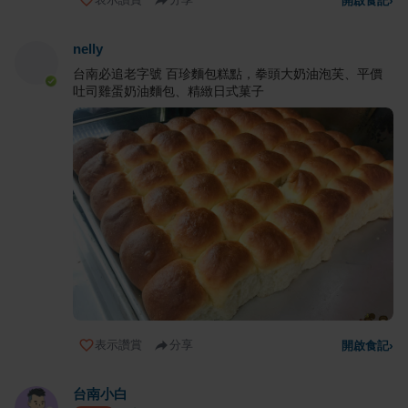
開啟食記
›
nelly
台南必追老字號 百珍麵包糕點，拳頭大奶油泡芙、平價
吐司雞蛋奶油麵包、精緻日式菓子
表示讚賞
分享
開啟食記
›
台南小白