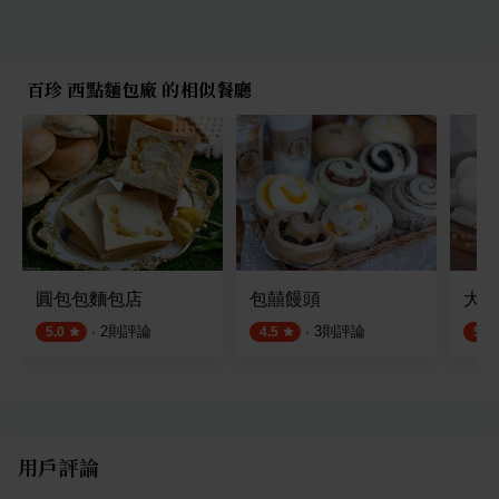
百珍 西點麵包廠 的相似餐廳
圓包包麵包店
包囍饅頭
大菜
·
2
則評論
·
3
則評論
5.0
4.5
5.0
用戶評論