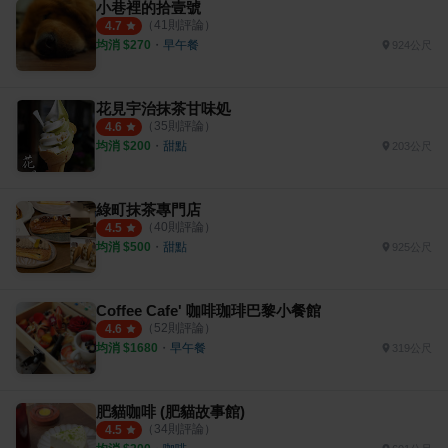
小巷裡的拾壹號
（
41
則評論）
4.7
均消 $
270
・
早午餐
924公尺
花見宇治抹茶甘味処
（
35
則評論）
4.6
均消 $
200
・
甜點
203公尺
綠町抹茶專門店
（
40
則評論）
4.5
均消 $
500
・
甜點
925公尺
Coffee Cafe' 咖啡珈琲巴黎小餐館
（
52
則評論）
4.6
均消 $
1680
・
早午餐
319公尺
肥貓咖啡 (肥貓故事館)
（
34
則評論）
4.5