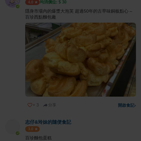
均消價位: $
30
4.0
隱身市場內的爆漿大泡芙 超過50年的古早味銅板點心 –
百珍西點麵包廠
+
3
分享
開啟食記
›
志仔&玲妹的隨便食記
3.0
百珍麵包蛋糕