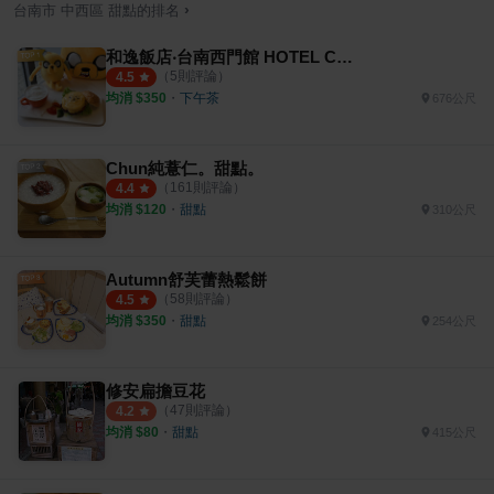
›
台南市
中西區
甜點
的排名
和逸飯店‧台南西門館 HOTEL COZZI Ximen Tainan
（
5
則評論）
4.5
均消 $
350
・
下午茶
676公尺
Chun純薏仁。甜點。
（
161
則評論）
4.4
均消 $
120
・
甜點
310公尺
Autumn舒芙蕾熱鬆餅
（
58
則評論）
4.5
均消 $
350
・
甜點
254公尺
修安扁擔豆花
（
47
則評論）
4.2
均消 $
80
・
甜點
415公尺