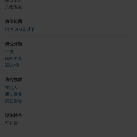
每日限量
只收現金
價位範圍
均消 200元以下
價位分類
平價
銅板美食
高CP值
適合族群
在地人
朋友聚餐
家庭聚餐
設施特色
可外帶