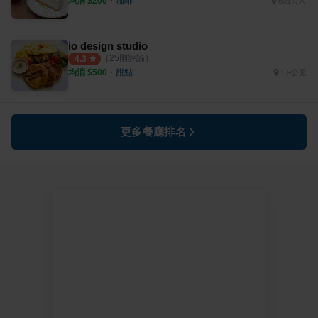
均消 $
200
・
咖啡
601公尺
io design studio
（
25
則評論）
4.3
均消 $
500
・
甜點
1.9公里
更多餐廳排名