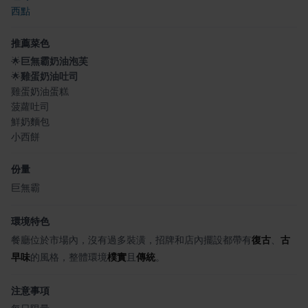
西點
推薦菜色
🌟
巨無霸奶油泡芙
🌟
雞蛋奶油吐司
雞蛋奶油蛋糕
菠蘿吐司
鮮奶麵包
小西餅
份量
巨無霸
環境特色
餐廳位於市場內，沒有過多裝潢，招牌和店內擺設都帶有
復古
、
古
早味
的風格，整體環境
樸實
且
傳統
。
注意事項