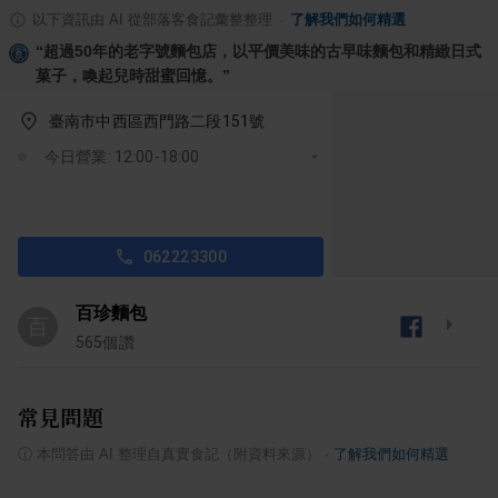
以下資訊由 AI 從部落客食記彙整整理
·
了解我們如何精選
“
超過50年的老字號麵包店，以平價美味的古早味麵包和精緻日式
菓子，喚起兒時甜蜜回憶。
”
臺南市中西區西門路二段151號
今日營業: 12:00-18:00
062223300
百珍麵包
百
565
個讚
常見問題
ⓘ
本問答由 AI 整理自真實食記（附資料來源）
·
了解我們如何精選