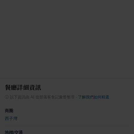
餐廳詳細資訊
ⓘ
以下資訊由 AI 從部落客食記彙整整理
·
了解我們如何精選
商圈
西子灣
地標/交通