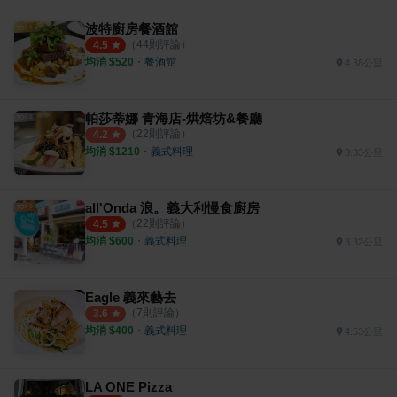
波特廚房餐酒館
（
44
則評論）
4.5
均消 $
520
・
餐酒館
4.38公里
帕莎蒂娜 青海店-烘焙坊&餐廳
（
22
則評論）
4.2
均消 $
1210
・
義式料理
3.33公里
all'Onda 浪。義大利慢食廚房
（
22
則評論）
4.5
均消 $
600
・
義式料理
3.32公里
Eagle 義來藝去
（
7
則評論）
3.6
均消 $
400
・
義式料理
4.53公里
LA ONE Pizza