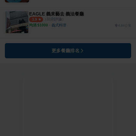
EAGLE 義來藝去 義法餐廳
（
31
則評論）
3.9
均消 $
1000
・
義式料理
4.84公里
更多餐廳排名