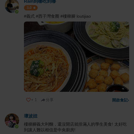
Rain到哪吃到哪
3.0
#義式 #西子灣食圈 #樓梯腳 loutijiao
+
1
分享
開啟食記
›
壞波妞
樓梯腳義大利麵，還沒開店就排滿人的學生美食! 太好吃
到讓人難以相信是中央廚房!