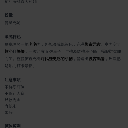
茄汁海鮮義大利麵
份量
份量充足
環境特色
餐廳位於一棟
老宅
內，外觀漆成鵝黃色，充滿
復古元素
。室內空間
較小
且
擁擠
，一樓約有 5 張桌子，二樓為閣樓座位區，需脫鞋盤腿
而坐。整體佈置充滿
時代歷史感的小物
，營造出
復古風情
，外觀也
是熱門打卡景點。
注意事項
不接受訂位
不歡迎人多
只收現金
有低消
限時
價位範圍