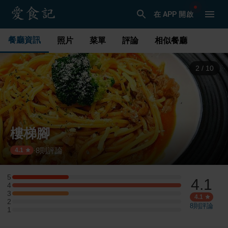
在 APP 開啟
餐廳資訊
照片
菜單
評論
相似餐廳
3
/
10
樓梯腳
8
則評論
·
4.1
5
4.1
5 星：1 則評論
4
4 星：3 則評論
3
3 星：1 則評論
4.1
2
2 星：0 則評論
8
則評論
1
1 星：0 則評論