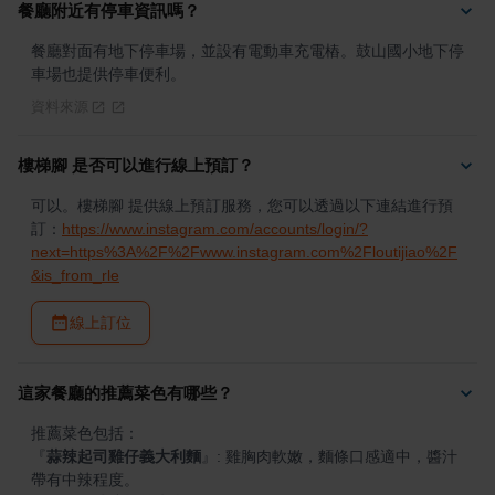
餐廳附近有停車資訊嗎？
餐廳對面有地下停車場，並設有電動車充電樁。鼓山國小地下停
車場也提供停車便利。
資料來源
樓梯腳 是否可以進行線上預訂？
可以。樓梯腳 提供線上預訂服務，您可以透過以下連結進行預
訂：
https://www.instagram.com/accounts/login/?
next=https%3A%2F%2Fwww.instagram.com%2Floutijiao%2F
&is_from_rle
線上訂位
這家餐廳的推薦菜色有哪些？
『
蒜辣起司雞仔義大利麵
』
: 雞胸肉軟嫩，麵條口感適中，醬汁