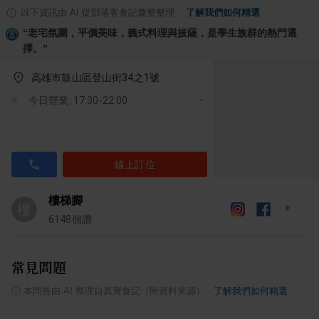
以下資訊由 AI 從部落客食記彙整整理
·
了解我們如何精選
“
老宅氛圍，平價美味，義式料理與披薩，是學生族群的熱門選
擇。
”
高雄市鼓山區登山街34之1號
今日營業: 17:30-22:00
線上訂位
樓梯腳
樓
6148
個讚
常見問題
ⓘ
本問答由 AI 整理自真實食記（附資料來源）
·
了解我們如何精選