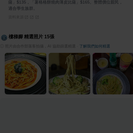
薩」$135，「薯格格餅燒肉薄皮比薩」$165。整體價位親民，
適合學生族群。
資料來源
樓梯腳
精選照片
15
張
ⓘ
照片由合作部落客拍攝，AI 協助篩選精選
·
了解我們如何精選