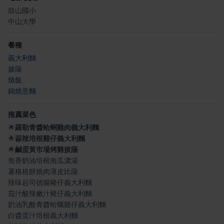
鼓山國小
中山大學
餐種
義大利麵
披薩
燉飯
鍋燒意麵
推薦菜色
🌟
羅勒青醬蛤蜊雞肉義大利麵
🌟
蒜辣培根雞仔義大利麵
🌟
鹹蛋黃市場烤雞披薩
焦香奶油培根南瓜濃湯
薯格格餅燒肉薄皮比薩
辣味起司德腸豬仔義大利麵
茄汁酸辣嫩汁豬仔義大利麵
奶油乳酪青醬蛤蠣雞仔義大利麵
白醬蛋汁培根義大利麵