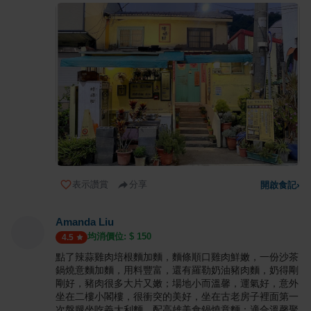
表示讚賞
分享
開啟食記
›
Amanda Liu
均消價位: $
150
4.5
點了辣蒜雞肉培根麵加麵，麵條順口雞肉鮮嫩，一份沙茶
鍋燒意麵加麵，用料豐富，還有羅勒奶油豬肉麵，奶得剛
剛好，豬肉很多大片又嫩；場地小而溫馨，運氣好，意外
坐在二樓小閣樓，很衝突的美好，坐在古老房子裡面第一
次盤腿坐吃義大利麵，配高雄美食鍋燒意麵；適合溫馨聚