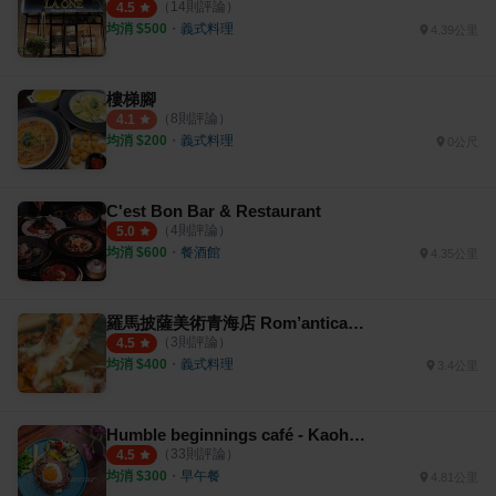
（
14
則評論）
4.5
均消 $
500
・
義式料理
4.39公里
樓梯腳
（
8
則評論）
4.1
均消 $
200
・
義式料理
0公尺
C'est Bon Bar & Restaurant
（
4
則評論）
5.0
均消 $
600
・
餐酒館
4.35公里
羅馬披薩美術青海店 Rom’antica Pizza
（
3
則評論）
4.5
均消 $
400
・
義式料理
3.4公里
Humble beginnings café - Kaohsiung 亨寶咖啡
（
33
則評論）
4.5
均消 $
300
・
早午餐
4.81公里