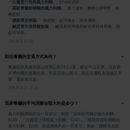
『
白醬蛋汁培根義大利麵
』
『
羅勒青醬蛤蜊雞肉義大利麵
』
: 醬汁濃郁，麵條Q彈帶勁，蛤
『
燻雞薄皮披薩
』
『
鹹蛋黃市場烤雞披薩
』
: 鹹蛋黃與烤雞的組合有特殊香氣，與
起司很搭。
資料來源
前往餐廳的交通方式為何？
餐廳位於高雄市鼓山區登山街34之1號，鄰近中山大學，位於西
子灣外圍的週邊街道，對面是鼓山國小。附近交通較為危險且不
便，需多加注意。
資料來源
這家餐廳的平均消費金額大約是多少？
義大利麵價格約在一百多元，例如「蒜辣起司雞仔義大利麵」
$140，「白醬蛋汁培根義大利麵」$140，「羅勒青醬蛤蜊雞肉
義大利麵」$155。披薩價格約在一百多元，例如「燻雞薄皮披