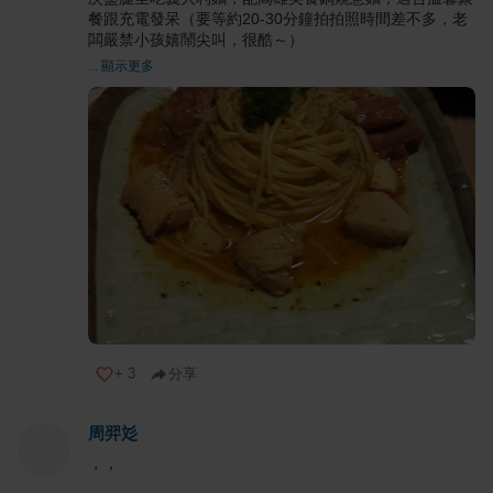
餐跟充電發呆（要等約20-30分鐘拍拍照時間差不多，老
闆嚴禁小孩嬉鬧尖叫，很酷～）
... 顯示更多
+
3
分享
周羿彣
，，