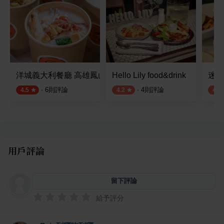
洋城義大利餐廳 高雄鳳山大潤發店
Hello Lily food&drink
迷路
·
6
則評論
·
4
則評論
4.5
4.2
4.0
用戶評論
留下評論
給予評分