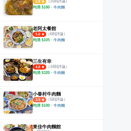
（
15
則評論）
2.8
均消 $
180
・
牛肉麵
老阿太餐館
（
6
則評論）
5.0
均消 $
105
・
牛肉麵
三生有幸
（
14
則評論）
4.8
均消 $
320
・
牛肉麵
小眷村牛肉麵
（
5
則評論）
3.5
均消 $
100
・
牛肉麵
東佳牛肉麵館