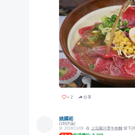
+
2
分享
姚國崧
(
1
則評論)
於
2018/11/09
在
上泓園川燙牛肉麵
留下評