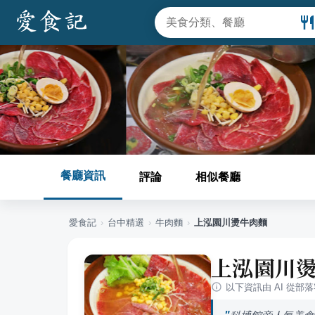
餐廳資訊
評論
相似餐廳
愛食記
›
台中
精選
›
牛肉麵
›
上泓園川燙牛肉麵
上泓園川
以下資訊由 AI 從部