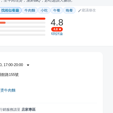
，生牛肉現燙，湯鮮麵Q，必吃超讚大腸頭。
建議修改
找相似餐廳
牛肉麵
小吃
午餐
晚餐
4.8
4.8
6
則評論
 17:00-20:00
館路155號
川燙牛肉麵
行銷服務請至
店家專區