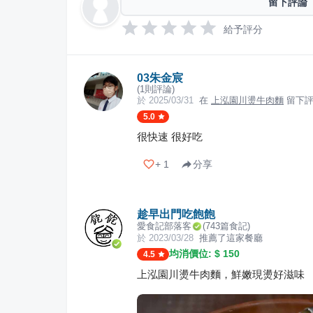
留下評論
給予評分
03朱金宸
(
1
則評論)
於
2025/03/31
在
上泓園川燙牛肉麵
留下評
5.0
很快速 很好吃
+
1
分享
趁早出門吃飽飽
愛食記部落客
(
743
篇食記)
於
2023/03/28
推薦了這家餐廳
均消價位: $
150
4.5
上泓園川燙牛肉麵，鮮嫩現燙好滋味