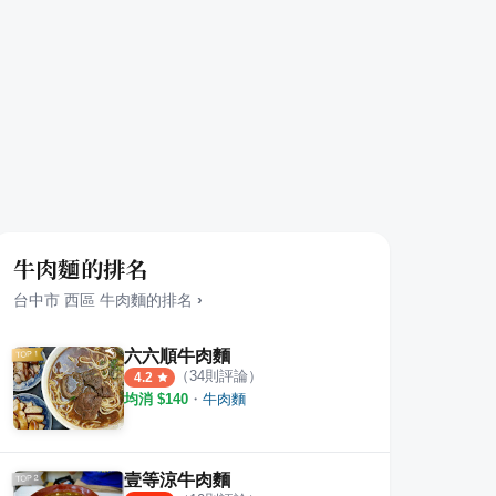
牛肉麵的排名
台中市
西區
牛肉麵
的排名
›
六六順牛肉麵
（
34
則評論）
4.2
均消 $
140
・
牛肉麵
肉麵 臺中南屯店
六六順牛肉麵
張記
·
4
則評論
·
34
則評論
4.2
5.0
壹等涼牛肉麵