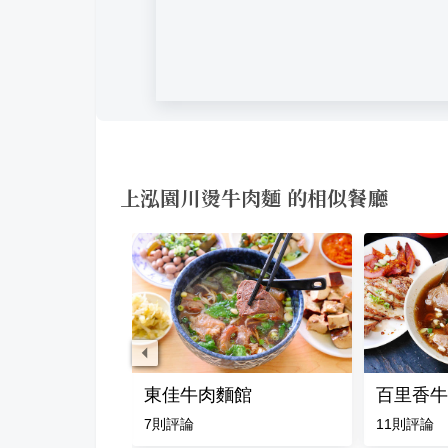
上泓園川燙牛肉麵 的相似餐廳
(牛肉麵專賣店）
東佳牛肉麵館
百里香牛
評論
7
則評論
11
則評論