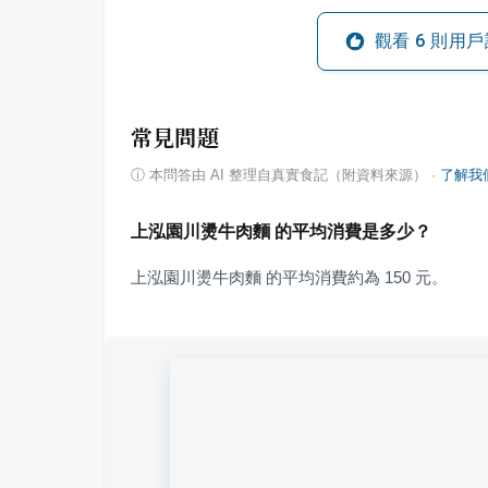
觀看
6
則用戶
常見問題
ⓘ
本問答由 AI 整理自真實食記（附資料來源）
·
了解我
上泓園川燙牛肉麵 的平均消費是多少？
上泓園川燙牛肉麵 的平均消費約為 150 元。