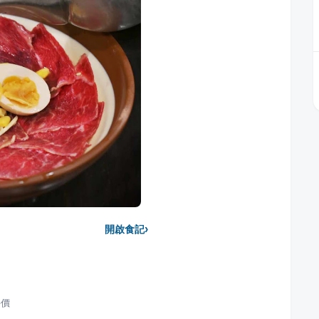
›
開啟食記
價