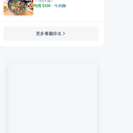
（
7
則評論）
均消 $
100
・
牛肉麵
更多餐廳排名