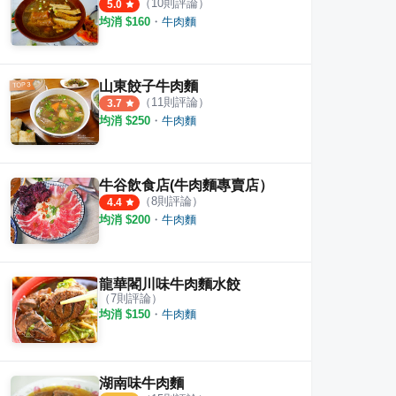
（
10
則評論）
5.0
均消 $
160
・
牛肉麵
山東餃子牛肉麵
（
11
則評論）
3.7
均消 $
250
・
牛肉麵
牛谷飲食店(牛肉麵專賣店）
（
8
則評論）
4.4
均消 $
200
・
牛肉麵
龍華閣川味牛肉麵水餃
（
7
則評論）
均消 $
150
・
牛肉麵
湖南味牛肉麵