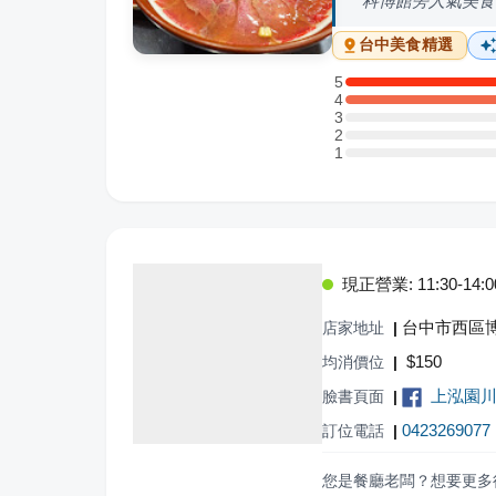
科博館旁人氣美食
台中
美食精選
5
5 星：2 則評論
4
4 星：1 則評論
3
3 星：0 則評論
2
2 星：0 則評論
1
1 星：0 則評論
現正營業: 11:30-14:00,
台中市西區博
店家地址
|
$
150
均消價位
|
上泓園
臉書頁面
|
0423269077
訂位電話
|
您是餐廳老闆？想要更多