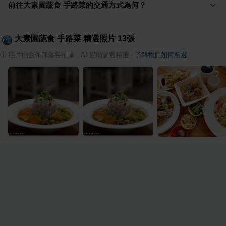
前往大素園蔬食 手路菜的交通方式為何？
大素園蔬食 手路菜
精選照片
13
張
ⓘ
照片由合作部落客拍攝，AI 協助篩選精選
·
了解我們如何精選