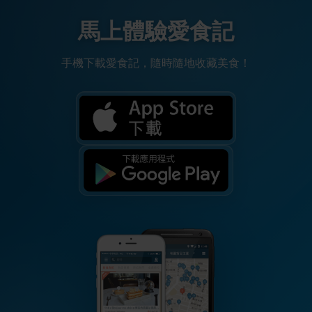
馬上體驗愛食記
手機下載愛食記，隨時隨地收藏美食！