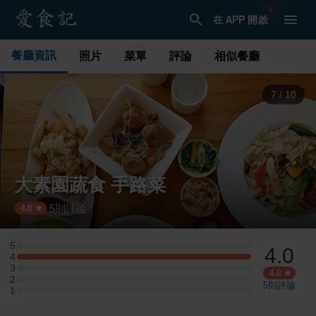
在 APP 開啟
餐廳資訊
照片
菜單
評論
相似餐廳
8
/
10
大素園蔬食 手路菜
5
則評論
·
4.0
5
4.0
5 星：0 則評論
4
4 星：1 則評論
3
3 星：0 則評論
4.0
2
2 星：0 則評論
5
則評論
1
1 星：0 則評論