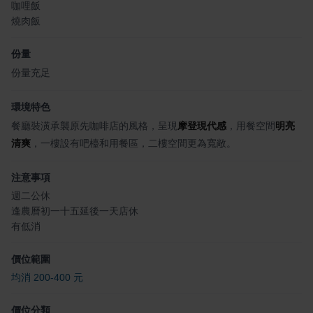
咖哩飯
燒肉飯
份量
份量充足
環境特色
餐廳裝潢承襲原先咖啡店的風格，呈現
摩登現代感
，用餐空間
明亮
清爽
，一樓設有吧檯和用餐區，二樓空間更為寬敞。
注意事項
週二公休
逢農曆初一十五延後一天店休
有低消
價位範圍
均消 200-400 元
價位分類