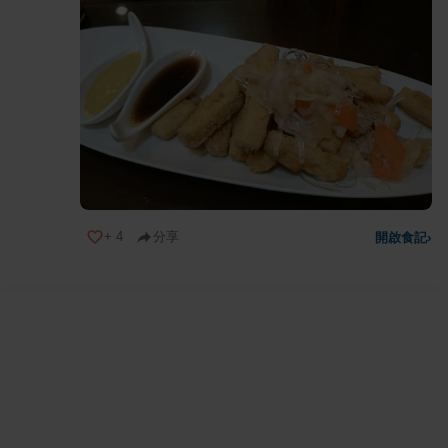
+
4
分享
開啟食記
›