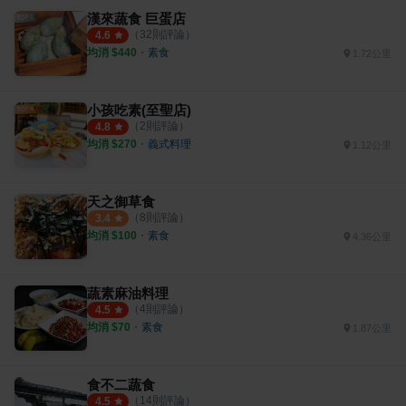
漢來蔬食 巨蛋店
（
32
則評論）
4.6
均消 $
440
・
素食
1.72公里
小孩吃素(至聖店)
（
2
則評論）
4.8
均消 $
270
・
義式料理
1.12公里
天之御草食
（
8
則評論）
3.4
均消 $
100
・
素食
4.36公里
蔬素麻油料理
（
4
則評論）
4.5
均消 $
70
・
素食
1.87公里
食不二蔬食
（
14
則評論）
4.5