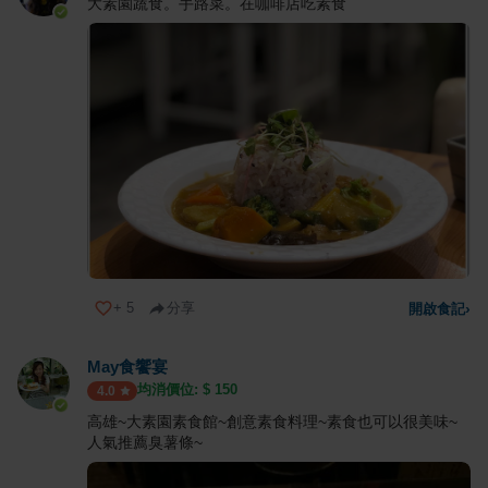
大素園蔬食。手路菜。在咖啡店吃素食
+
5
分享
開啟食記
›
May食饗宴
均消價位: $
150
4.0
高雄~大素園素食館~創意素食料理~素食也可以很美味~
人氣推薦臭薯條~