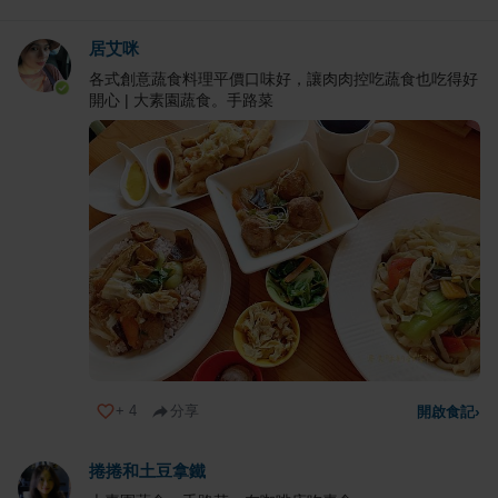
居艾咪
各式創意蔬食料理平價口味好，讓肉肉控吃蔬食也吃得好
開心 | 大素園蔬食。手路菜
+
4
分享
開啟食記
›
捲捲和土豆拿鐵