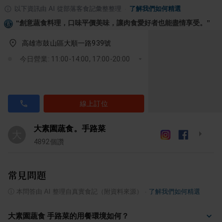
以下資訊由 AI 從部落客食記彙整整理
·
了解我們如何精選
“
創意蔬食料理，口味平價美味，讓肉食愛好者也能盡情享受。
”
高雄市鼓山區大順一路939號
今日營業: 11:00-14:00, 17:00-20:00
線上訂位
大素園蔬食。手路菜
大
4892
個讚
常見問題
ⓘ
本問答由 AI 整理自真實食記（附資料來源）
·
了解我們如何精選
大素園蔬食 手路菜的用餐環境如何？