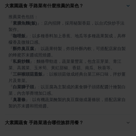
大素園蔬食 手路菜有什麼推薦的菜色？
『
素膳魚麵(飯)
』
: 店內招牌，採用秘製香菇，以台式快炒手法
『
咖哩飯
』
: 以多種香料加上香蕉、地瓜等多種蔬果製成，具檸
『
酥炸臭豆腐
』
: 以蔬果特製，炸得外酥內軟，可搭配店家自製
『
私廚炒麵
』
: 麵條帶勁道，蔬菜量豐富，包含豆芽菜、青江
『
三杯猴頭菇蓋飯
』
: 以猴頭菇做成經典台菜三杯口味，拌炒薑
『
白菜獅子頭
』
: 以豆腐為主製成的素食獅子頭搭配醬汁燴製白
『
臭薯條
』
: 以有機蔬菜醃製的臭豆腐做成薯條狀，搭配店家自
製的芥末醬和照燒醬。
大素園蔬食 手路菜適合哪些族群用餐？