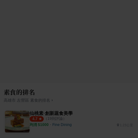
素食的排名
›
高雄市
左營區
素食
的排名
仙桃素·創新蔬食美學
（
19
則評論）
4.7
均消 $
1000
・
Fine Dining
1.23公里