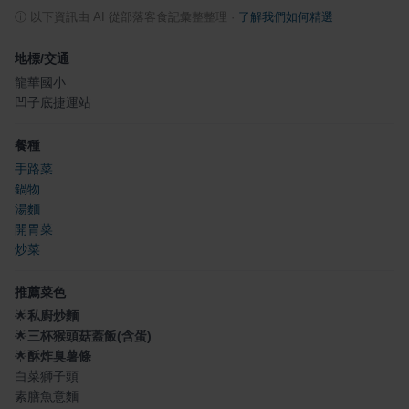
ⓘ
以下資訊由 AI 從部落客食記彙整整理
·
了解我們如何精選
地標/交通
龍華國小
凹子底捷運站
餐種
手路菜
鍋物
湯麵
開胃菜
炒菜
推薦菜色
🌟
私廚炒麵
🌟
三杯猴頭菇蓋飯(含蛋)
🌟
酥炸臭薯條
白菜獅子頭
素膳魚意麵