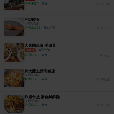
均消 $
424
・
素食
2.42公里
五郎時食
（
4
則評論）
均消 $
1100
・
日本料理
893公尺
大素園蔬食 手路菜
（
5
則評論）
4.0
均消 $
150
・
素食
0公尺
臭大蔬左營高鐵店
（
1
則評論）
均消 $
170
・
素食
3.61公里
炸遍食堂 素食鹹酥雞
（
1
則評論）
均消 $
130
・
素食
1.96公里