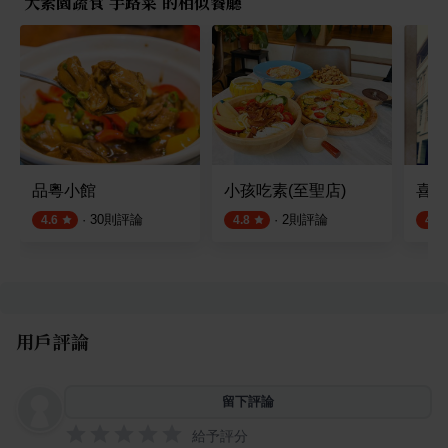
大素園蔬食 手路菜 的相似餐廳
品粵小館
小孩吃素(至聖店)
喜園
·
30
則評論
·
2
則評論
4.6
4.8
4.5
用戶評論
留下評論
給予評分