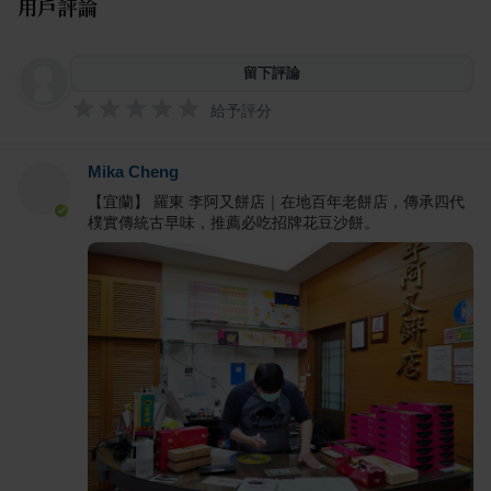
用戶評論
留下評論
給予評分
Mika Cheng
【宜蘭】 羅東 李阿又餅店｜在地百年老餅店，傳承四代
樸實傳統古早味，推薦必吃招牌花豆沙餅。