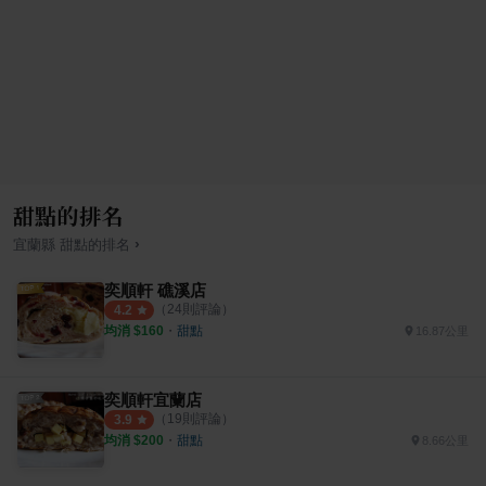
甜點的排名
›
宜蘭縣
甜點
的排名
奕順軒 礁溪店
（
24
則評論）
4.2
均消 $
160
・
甜點
16.87公里
奕順軒宜蘭店
（
19
則評論）
3.9
均消 $
200
・
甜點
8.66公里