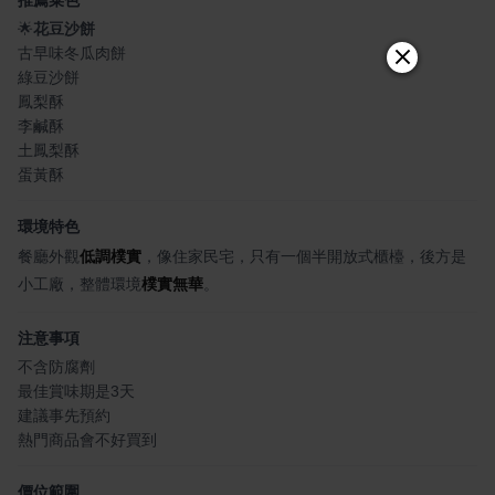
推薦菜色
🌟
花豆沙餅
古早味冬瓜肉餅
綠豆沙餅
鳳梨酥
李鹹酥
土鳳梨酥
蛋黃酥
環境特色
餐廳外觀
低調樸實
，像住家民宅，只有一個半開放式櫃檯，後方是
小工廠，整體環境
樸實無華
。
注意事項
不含防腐劑
最佳賞味期是3天
建議事先預約
熱門商品會不好買到
價位範圍