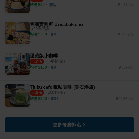
均消 $
50
・
甜點
4.81公里
宜蘭賣捌所 Urisabakisho
（
32
則評論）
均消 $
200
・
咖啡
9.09公里
隱藏版小咖啡
（
14
則評論）
4.7
均消 $
160
・
咖啡
339公尺
Tjuku cafe 啾咕咖啡 (烏石港店)
（
16
則評論）
4.6
均消 $
200
・
咖啡
22.55公里
更多餐廳排名