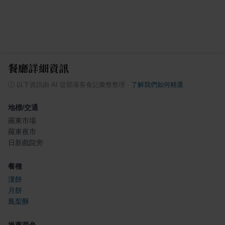
餐廳詳細資訊
ⓘ
以下資訊由 AI 從部落客食記彙整整理
·
了解我們如何精選
地標/交通
羅東市場
羅東夜市
日新戲院旁
餐種
漢餅
月餅
鳳梨酥