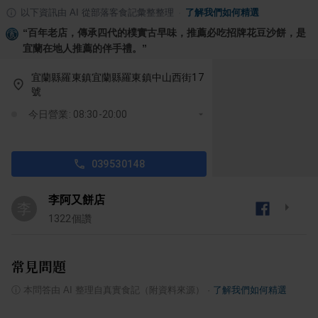
以下資訊由 AI 從部落客食記彙整整理
·
了解我們如何精選
“
百年老店，傳承四代的樸實古早味，推薦必吃招牌花豆沙餅，是
宜蘭在地人推薦的伴手禮。
”
宜蘭縣羅東鎮宜蘭縣羅東鎮中山西街17
號
今日營業: 08:30-20:00
039530148
李阿又餅店
李
1322
個讚
常見問題
ⓘ
本問答由 AI 整理自真實食記（附資料來源）
·
了解我們如何精選