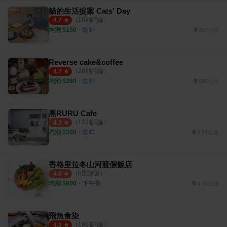
貓的生活提案 Cats' Day
（
16
則評論）
4.7
均消 $
150
・
咖啡
357公尺
Reverse cake&coffee
（
28
則評論）
4.7
均消 $
280
・
咖啡
685公尺
黑RURU Cafe
（
12
則評論）
4.3
均消 $
300
・
咖啡
5.81公里
香格里拉冬山河渡假飯店
（
8
則評論）
4.0
均消 $
600
・
下午茶
4.45公里
飛魚食染
（
19
則評論）
4.9