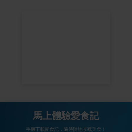
馬上體驗愛食記
手機下載愛食記，隨時隨地收藏美食！