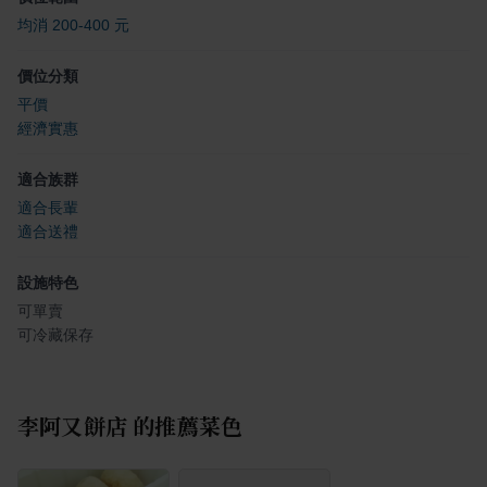
均消 200-400 元
價位分類
平價
經濟實惠
適合族群
適合長輩
適合送禮
設施特色
可單賣
可冷藏保存
李阿又餅店
的推薦菜色