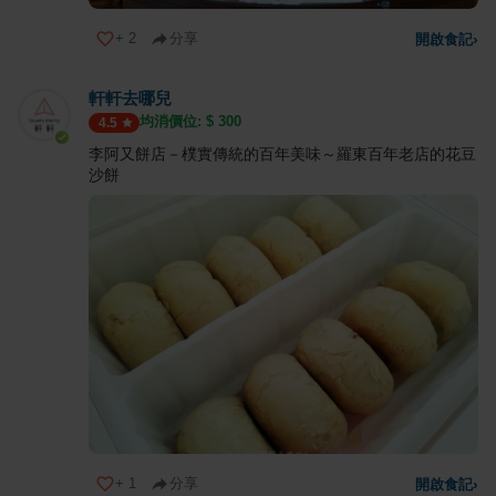
+
2
分享
開啟食記
›
軒軒去哪兒
均消價位: $
300
4.5
李阿又餅店－樸實傳統的百年美味～羅東百年老店的花豆
沙餅
+
1
分享
開啟食記
›