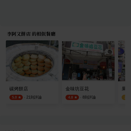
李阿又餅店 的相似餐廳
碳烤餅店
金味坊豆花
果泥
·
21
則評論
·
8
則評論
5.0
4.8
2.5