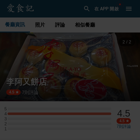
在 APP 開啟
餐廳資訊
照片
評論
相似餐廳
1
/
2
李阿又餅店
7
則評論
·
4.5
5
4.5
5 星：0 則評論
4
4 星：1 則評論
3
3 星：0 則評論
4.5
2
2 星：0 則評論
7
則評論
1
1 星：0 則評論