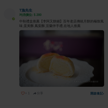
T漁先生
均消價位: $
280
中秋禮盒推薦【李阿又餅鋪】百年老店傳統月餅的極致風
味,蛋黃酥,鳳梨酥,宜蘭伴手禮,在地人推薦
+
1
分享
開啟食記
›