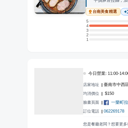
平價豚骨拉麵，加
台南
美食精選
5
5 星：0 則評論
4
4 星：3 則評論
3
3 星：0 則評論
2
2 星：0 則評論
1
1 星：0 則評論
今日營業: 11:00-14:00,
臺南市中西
店家地址
|
$
150
均消價位
|
一樂町
臉書頁面
|
062269178
訂位電話
|
您是餐廳老闆？想要更多