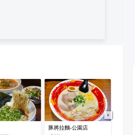
豚將拉麵-公園店
麵通屋