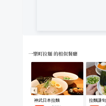
一樂町拉麵 的相似餐廳
宝來軒
神武日本拉麵
拉麵謙旬