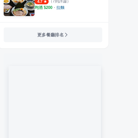
（
7
則評論）
4.7
均消 $
200
・
拉麵
更多餐廳排名