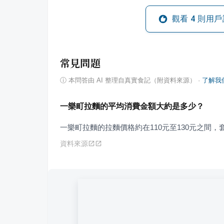
觀看
4
則用戶
常見問題
ⓘ
本問答由 AI 整理自真實食記（附資料來源）
·
了解我
一樂町拉麵的平均消費金額大約是多少？
一樂町拉麵的拉麵價格約在110元至130元之間，
資料來源