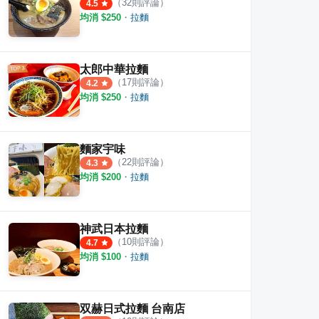
（
32
則評論）
·
5
則評論
·
5
則評論
4.5
4.1
4.6
均消 $
250
・
拉麵
太郎中華拉麵
（
17
則評論）
4.2
均消 $
250
・
拉麵
麵家宇味
（
22
則評論）
4.3
均消 $
200
・
拉麵
神武日本拉麵
（
10
則評論）
4.7
均消 $
100
・
拉麵
双赫日式拉麵 台南店