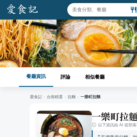
餐廳資訊
評論
相似餐廳
愛食記
›
台南
精選
›
拉麵
›
一樂町拉麵
一樂町拉
以下資訊由 AI 從部