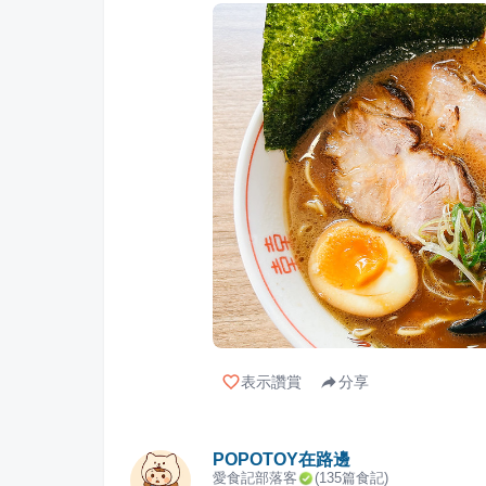
表示讚賞
分享
POPOTOY在路邊
愛食記部落客
(
135
篇食記)