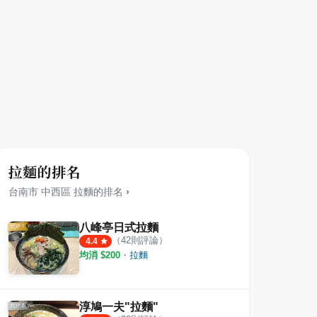
拉麵的排名
台南市
中西區
拉麵
的排名
›
八峰亭日式拉麵
（
42
則評論）
4.4
均消 $
200
・
拉麵
老鼎魯麵
覺丸
淳鳩一夫"拉麵"