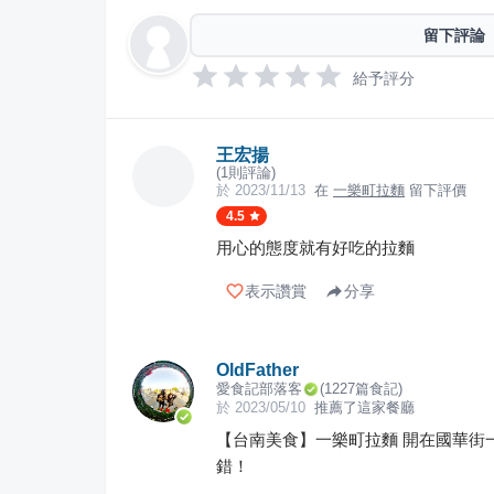
留下評論
給予評分
王宏揚
(
1
則評論)
於
2023/11/13
在
一樂町拉麵
留下評價
4.5
用心的態度就有好吃的拉麵
表示讚賞
分享
OldFather
愛食記部落客
(
1227
篇食記)
於
2023/05/10
推薦了這家餐廳
【台南美食】一樂町拉麵 開在國華街
錯！