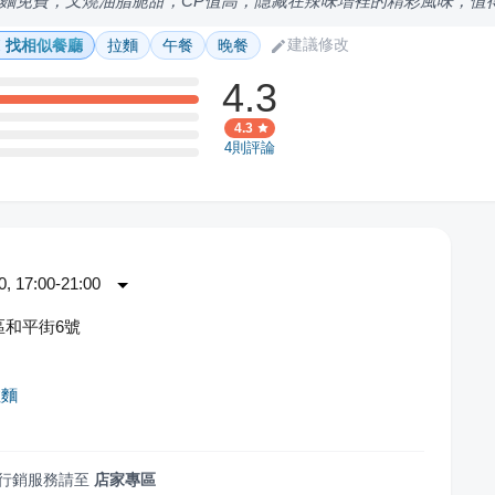
麵免費，叉燒油脂脆甜，CP值高，隱藏在辣味增裡的精彩風味，值
建議修改
找相似餐廳
拉麵
午餐
晚餐
4.3
4.3
4
則評論
 17:00-21:00
區和平街6號
拉麵
行銷服務請至
店家專區