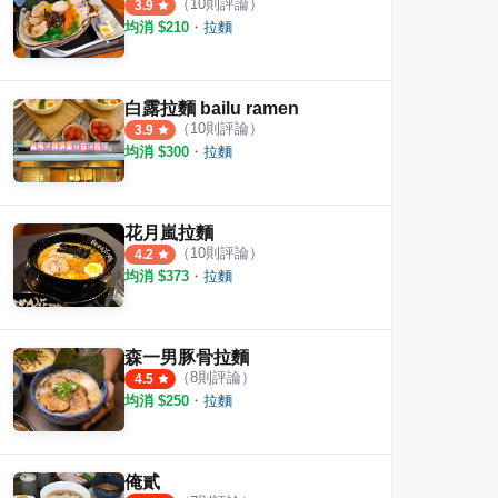
（
10
則評論）
3.9
均消 $
210
・
拉麵
白露拉麵 bailu ramen
（
10
則評論）
3.9
均消 $
300
・
拉麵
花月嵐拉麵
（
10
則評論）
4.2
均消 $
373
・
拉麵
森一男豚骨拉麵
（
8
則評論）
4.5
均消 $
250
・
拉麵
俺貳