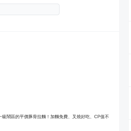
一級鬧區的平價豚骨拉麵！加麵免費、叉燒好吃、CP值不