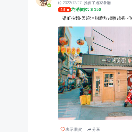
於
2022/12/27
推薦了這家餐廳
均消價位: $
150
4.5
一樂町拉麵-叉燒油脂脆甜越咬越香~
表示讚賞
分享