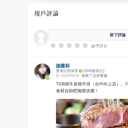
用戶評論
留下評論
給予評分
謝蘿莉
愛食記部落客
(
1949
篇食記)
於
2020/09/04
推薦了這家餐廳
TGB很牛炭燒牛排（台中向上店）。只
食材自助吧無限供應！