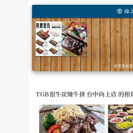
線上
若需更新菜
TGB很牛炭燒牛排 台中向上店 的相