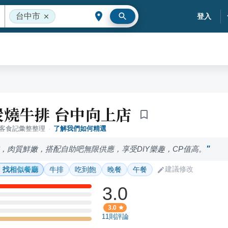
台中市
登入
炭燒牛排 台中向上店
落客食記彙整整理
·
了解我們如何精選
，肉質鮮嫩，搭配自助吧無限供應，享受DIY樂趣，CP值高。
建議修改
找相似餐廳
牛排
吃到飽
晚餐
午餐
3.0
3.0
11
則評論