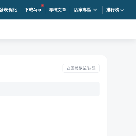
發表食記
下載App
專欄文章
店家專區
排行榜
回報歇業/錯誤