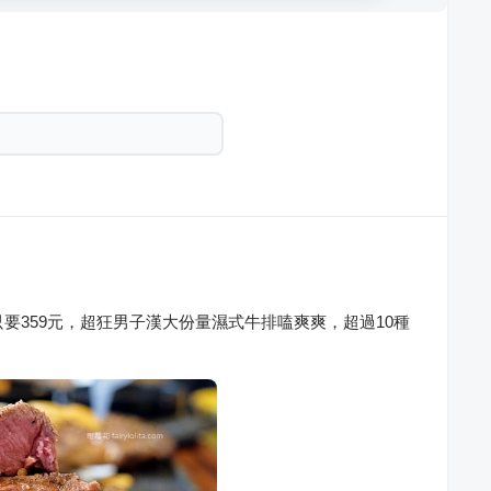
要359元，超狂男子漢大份量濕式牛排嗑爽爽，超過10種