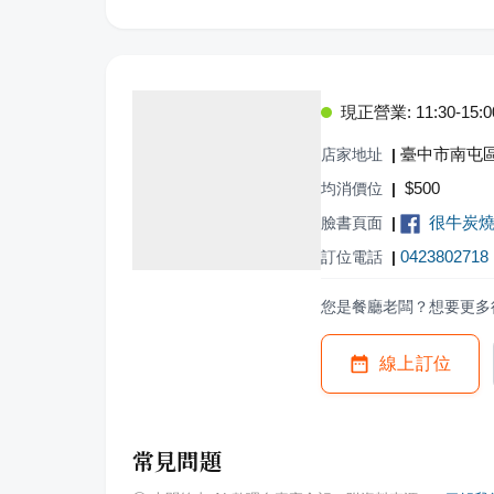
現正營業: 11:30-15:00,
臺中市南屯區
店家地址
|
$
500
均消價位
|
很牛炭燒
臉書頁面
|
0423802718
訂位電話
|
您是餐廳老闆？想要更多
線上訂位
常見問題