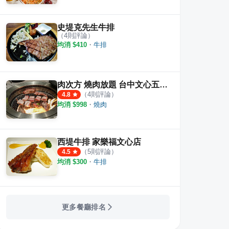
史堤克先生牛排
燒熟成牛排 台中中科店
泰德牛排
羊角
（
4
則評論）
均消 $
410
・
牛排
·
38
則評論
·
23
則評論
4.2
4.2
肉次方 燒肉放題 台中文心五權西店
（
4
則評論）
4.8
均消 $
998
・
燒肉
西堤牛排 家樂福文心店
（
5
則評論）
4.5
均消 $
300
・
牛排
更多餐廳排名