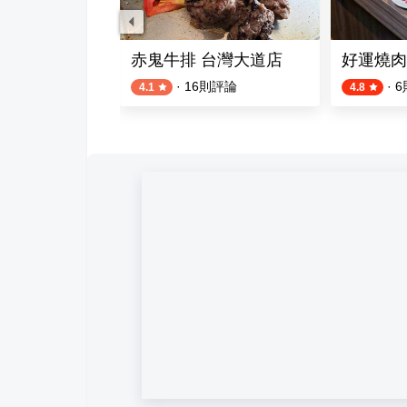
牛排餐廳
赤鬼牛排 台灣大道店
好運燒肉
則評論
·
16
則評論
·
6
4.1
4.8