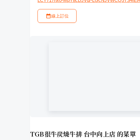
LCY717nx0-MpY8cDJVd/-LGcNJVWCQ5TS4fEt4-
線上訂位
TGB很牛炭燒牛排 台中向上店
的菜單