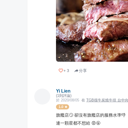
+
3
分享
Yi Lien
(
1
則評論)
於
2020/08/05
在
TGB很牛炭燒牛排 台中
1.0
旗艦店🙄 卻沒有旗艦店的服務水準👎
連一顆星都不想給 😡🤬