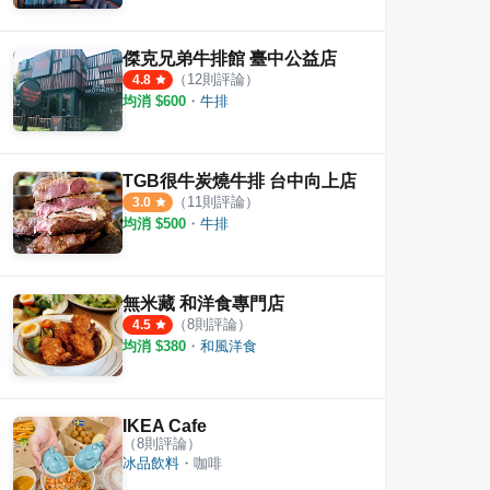
傑克兄弟牛排館 臺中公益店
（
12
則評論）
4.8
均消 $
600
・
牛排
TGB很牛炭燒牛排 台中向上店
（
11
則評論）
3.0
均消 $
500
・
牛排
無米藏 和洋食專門店
（
8
則評論）
4.5
均消 $
380
・
和風洋食
IKEA Cafe
（
8
則評論）
冰品飲料
・
咖啡