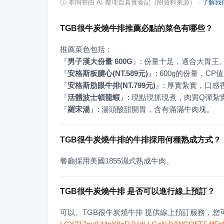
ⓘ
本問答由 AI 整理自真實食記（附資料來源）
·
了解我
TGB很牛炭燒牛排推薦必點的菜色有哪些？
『
男子漢大份量 600G
』
『
安格斯板腱心(NT.589元)
』
『
安格斯肋眼牛排(NT.799元)
』
『
活體波士頓龍蝦
』
『
羅宋湯
』
: 湯頭酸甜開胃，含有滿滿牛肉塊。
TGB很牛炭燒牛排的牛排採用何種熟成方式？
餐廳採用美國1855濕式熟成牛肉。
TGB很牛炭燒牛排 是否可以進行線上預訂？
可以。TGB很牛炭燒牛排 提供線上預訂服務，