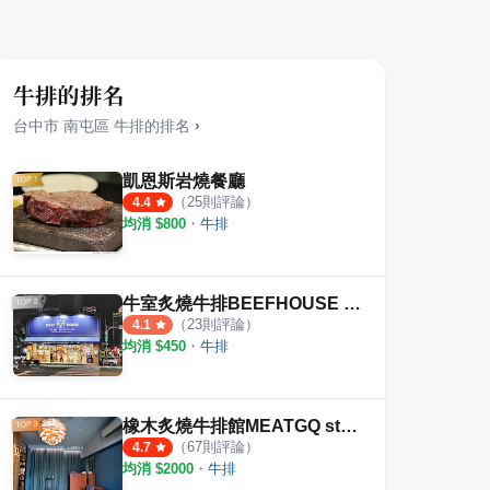
牛排的排名
台中市
南屯區
牛排
的排名
›
凱恩斯岩燒餐廳
（
25
則評論）
4.4
均消 $
800
・
牛排
牛室炙燒牛排BEEFHOUSE 台中大墩店
（
23
則評論）
4.1
均消 $
450
・
牛排
橡木炙燒牛排館MEATGQ steak
（
67
則評論）
4.7
均消 $
2000
・
牛排