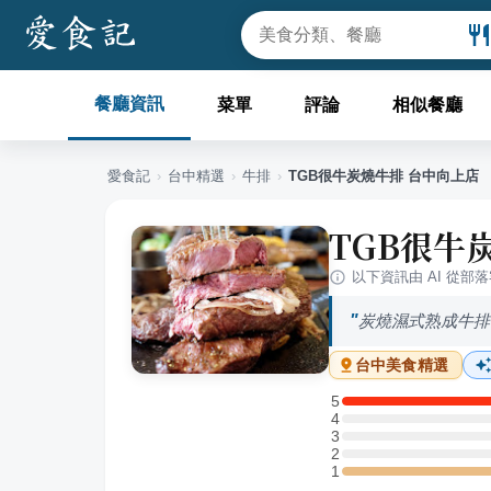
餐廳資訊
菜單
評論
相似餐廳
愛食記
›
台中
精選
›
牛排
›
TGB很牛炭燒牛排 台中向上店
TGB很牛
以下資訊由 AI 從部
炭燒濕式熟成牛排
台中
美食精選
5
5 星：1 則評論
4
4 星：0 則評論
3
3 星：0 則評論
2
2 星：0 則評論
1
1 星：1 則評論