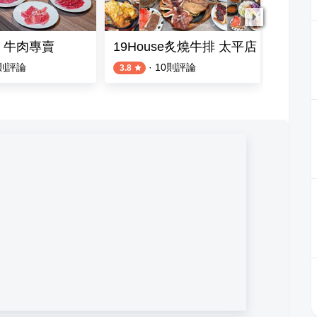
 牛肉專賣
19House炙燒牛排 太平店
瀧厚炙
則評論
·
10
則評論
3.8
4.2