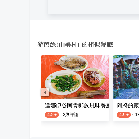
游芭絲(山美村) 的相似餐廳
達娜伊谷阿貴鄒族風味餐廳
阿將的家
·
2
則評論
·
1
4.0
4.3