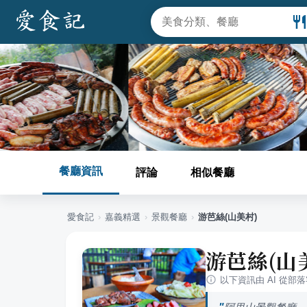
餐廳資訊
評論
相似餐廳
愛食記
›
嘉義
精選
›
景觀餐廳
›
游芭絲(山美村)
游芭絲(山
以下資訊由 AI 從部