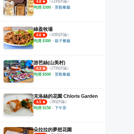
（
11
則評論）
4.8
均消 $
300
・
景觀餐廳
綠盈牧場
（
10
則評論）
4.6
均消 $
300
・
親子餐廳
游芭絲(山美村)
（
27
則評論）
4.3
均消 $
500
・
景觀餐廳
克洛絲的花園 Chloris Garden
（
3
則評論）
4.5
均消 $
150
・
下午茶
朵拉拉的夢想花園