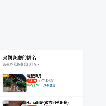
景觀餐廳的排名
嘉義縣
景觀餐廳
的排名
›
清豐濤月
（
22
則評論）
4.8
均消 $
700
・
景觀餐廳
Hana廚房(來吉部落廚房)