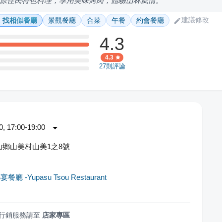
原住民特色料理，享用美味烤肉，體驗山林風情。
建議修改
找相似餐廳
景觀餐廳
合菜
午餐
約會餐廳
4.3
4.3
27
則評論
 17:00-19:00
鄉山美村山美1之8號
廳 -Yupasu Tsou Restaurant
行銷服務請至
店家專區