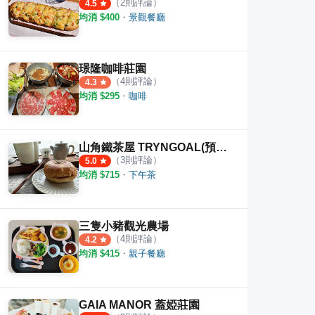
（
2
則評論）
4.5
均消 $
400
・
景觀餐廳
璟隆咖啡莊園
（
4
則評論）
4.3
均消 $
295
・
咖啡
山角鐵茶屋 TRYNGOAL(預約制)
（
3
則評論）
5.0
均消 $
715
・
下午茶
三隻小豬觀光農場
莊
雲境山城(民宿餐廳)
霧裡
（
4
則評論）
4.2
均消 $
415
・
親子餐廳
·
2
則評論
·
4
則評論
4.5
4.2
GAIA MANOR 蓋婭莊園