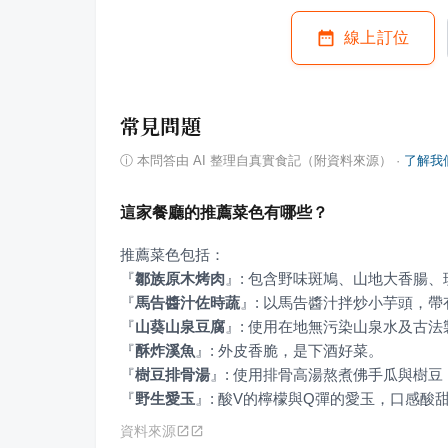
線上訂位
常見問題
ⓘ
本問答由 AI 整理自真實食記（附資料來源）
·
了解我
這家餐廳的推薦菜色有哪些？
『
鄒族原木烤肉
』
『
馬告醬汁佐時蔬
』
『
山葵山泉豆腐
』
『
酥炸溪魚
』
『
樹豆排骨湯
』
『
野生愛玉
』
: 酸V的檸檬與Q彈的愛玉，口感酸
資料來源