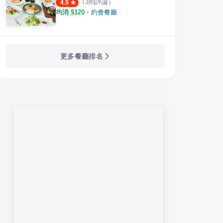
（
3
則評論）
4.5
均消 $
120
・
約會餐廳
更多餐廳排名