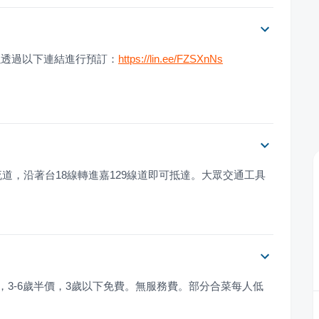
以透過以下連結進行預訂：
https://lin.ee/FZSXnNs
道，沿著台18線轉進嘉129線道即可抵達。大眾交通工具
，3-6歲半價，3歲以下免費。無服務費。部分合菜每人低