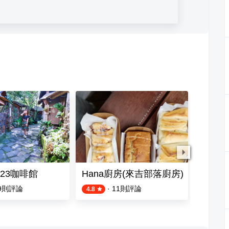
23咖啡館
Hana廚房(來吉部落廚房)
排雲山
9
則評論
·
11
則評論
4.8
3.5