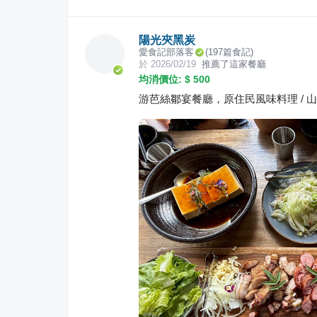
陽光夾黑炭
愛食記部落客
(
197
篇食記)
於
2026/02/19
推薦了這家餐廳
均消價位: $
500
游芭絲鄒宴餐廳，原住民風味料理 / 