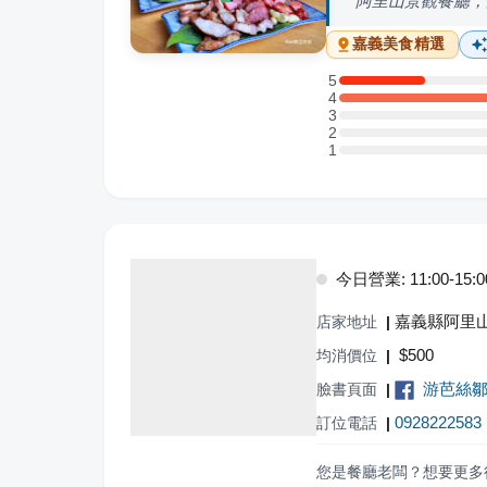
阿里山景觀餐廳，
嘉義
美食精選
5
5 星：2 則評論
4
4 星：8 則評論
3
3 星：0 則評論
2
2 星：0 則評論
1
1 星：0 則評論
今日營業: 11:00-15:00,
嘉義縣阿里山
店家地址
|
$
500
均消價位
|
游芭絲鄒宴餐
臉書頁面
|
0928222583
訂位電話
|
您是餐廳老闆？想要更多