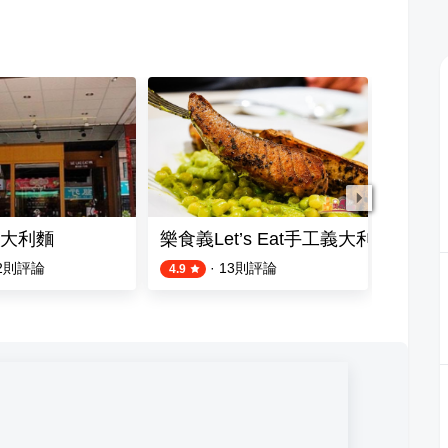
大利麵
樂食義Let’s Eat手工義大利麵
有夠義
2
則評論
·
13
則評論
4.9
4.9