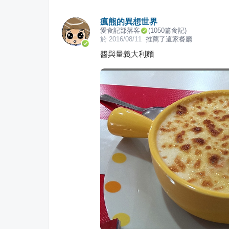
瘋熊的異想世界
愛食記部落客
(
1050
篇食記)
於
2016/08/11
推薦了這家餐廳
醬與量義大利麵