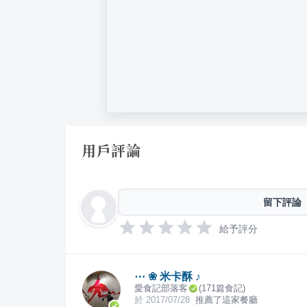
用戶評論
留下評論
給予評分
⋯ ❀ 米卡酥 ♪
愛食記部落客
(
171
篇食記)
於
2017/07/28
推薦了這家餐廳