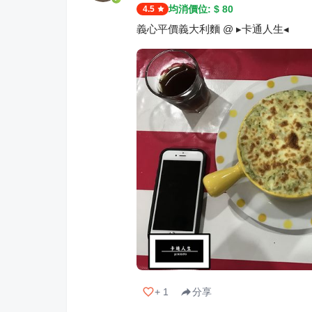
均消價位: $
80
4.5
義心平價義大利麵 @ ▸卡通人生◂
+
1
分享