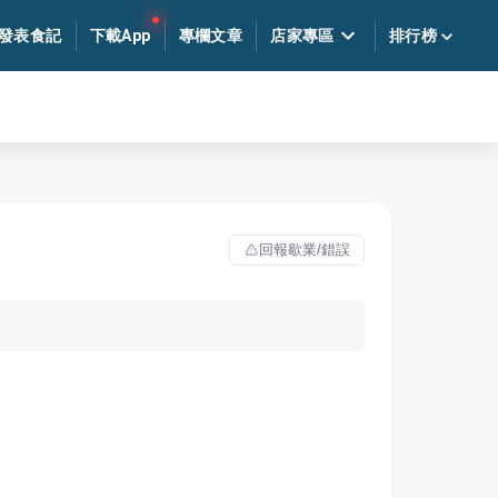
發表食記
下載App
專欄文章
店家專區
排行榜
回報歇業/錯誤