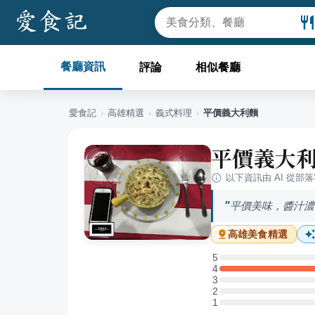
餐廳資訊
評論
相似餐廳
愛食記
›
高雄
精選
›
義式料理
›
平價義大利麵
平價義大
以下資訊由 AI 從部
平價美味，醬汁濃
高雄
美食精選
5
5 星：0 則評論
4
4 星：1 則評論
3
3 星：0 則評論
2
2 星：0 則評論
1
1 星：0 則評論