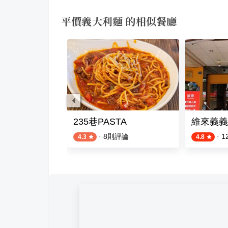
平價義大利麵 的相似餐廳
235巷PASTA
維來義義
評論
·
8
則評論
·
1
4.3
4.8