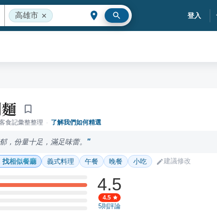
高雄市
登入
利麵
落客食記彙整整理
·
了解我們如何精選
郁，份量十足，滿足味蕾。
建議修改
找相似餐廳
義式料理
午餐
晚餐
小吃
4.5
4.5
5
則評論