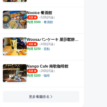
Nooice 餐酒館
（
52
則評論）
4.8
均消 $
500
・
餐酒館
Woosaパンケーキ 屋莎鬆餅屋 高雄時代店
（
43
則評論）
4.6
均消 $
250
・
甜點
Nango Cafe 南歌咖啡館
（
26
則評論）
4.8
均消 $
200
・
咖啡
更多餐廳排名