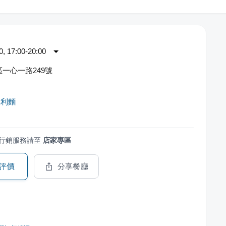
 17:00-20:00
一心一路249號
大利麵
行銷服務請至
店家專區
評價
分享餐廳