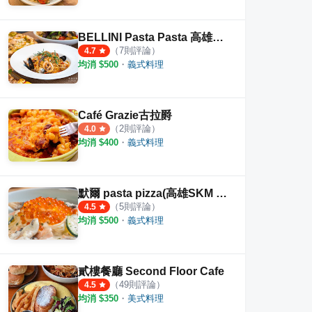
BELLINI Pasta Pasta 高雄夢時代店
（
7
則評論）
4.7
均消 $
500
・
義式料理
Café Grazie古拉爵
（
2
則評論）
4.0
均消 $
400
・
義式料理
默爾 pasta pizza(高雄SKM Park店)
（
5
則評論）
4.5
均消 $
500
・
義式料理
貳樓餐廳 Second Floor Cafe
（
49
則評論）
4.5
均消 $
350
・
美式料理