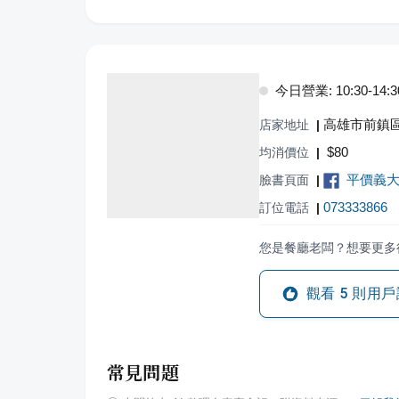
今日營業: 10:30-14:30,
高雄市前鎮區
店家地址
|
$
80
均消價位
|
平價義
臉書頁面
|
073333866
訂位電話
|
您是餐廳老闆？想要更多
觀看
5
則用戶
常見問題