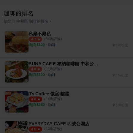
咖啡的排名
›
新北市
中和區
咖啡
的排名
私藏不藏私
（
64
則評論）
4.3
均消 $
300
・
咖啡
3.09公里
BUNA CAF'E 布納咖啡館 中和公園館
（
11
則評論）
4.0
均消 $
500
・
咖啡
3.54公里
J’s Coffee 僦室 貓屋
（
14
則評論）
4.8
均消 $
250
・
咖啡
3.38公里
EVERYDAY CAFE 四號公園店
（
13
則評論）
4.6