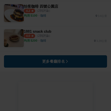
怡客咖啡 四號公園店
（
2
則評論）
4.2
均消 $
100
・
咖啡
3.6公里
1881 snack club
（
2
則評論）
4.0
均消 $
200
・
咖啡
3.29公里
更多餐廳排名