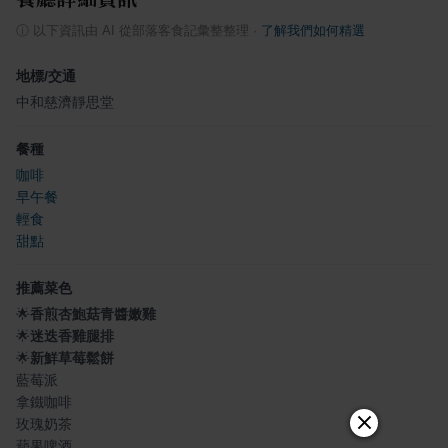
ⓘ
以下資訊由 AI 從部落客食記彙整整理
·
了解我們如何精選
地標/交通
中和慈濟靜思堂
餐種
咖啡
早午餐
輕食
甜點
推薦菜色
🌟
香煎杏鮑菇青醬嫩雞
🌟
迷迭香雞腿排
🌟
新鮮草莓鬆餅
藍莓派
拿鐵咖啡
玫瑰奶茶
蘋果啤酒