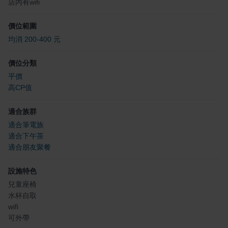
店內有wifi
價位範圍
均消 200-400 元
價位分類
平價
高CP值
適合族群
適合筆電族
適合下午茶
適合朋友聚餐
設施特色
兒童座椅
水杯自取
wifi
可外帶