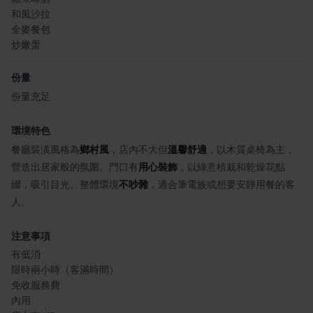
和風沙拉
全麥餐包
炒嫩蛋
份量
份量充足
環境特色
餐廳裝潢風格為
鄉村風
，店內不大但
溫馨舒適
，以木質桌椅為主，
營造出居家般的氛圍。門口有
用心裝飾
，以綠意植栽和乾燥花點
綴，吸引目光。整體環境
不吵雜
，適合筆電族或想要安靜用餐的客
人。
注意事項
有低消
限時兩小時（客滿時間）
免收服務費
內用