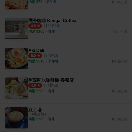
均消 $
70
・
早午餐
3.45公里
圈外咖啡 Kengai Coffea
（
14
則評論）
4.5
均消 $
300
・
咖啡
3.7公里
Aki Deli
（
9
則評論）
5.0
均消 $
510
・
早午餐
3.39公里
阿達阿永咖啡廳 春嶺店
（
3
則評論）
4.8
均消 $
200
・
咖啡
3.68公里
豆工場
（
4
則評論）
均消 $
300
・
咖啡
3.48公里