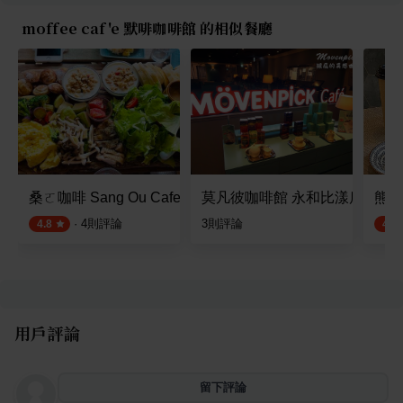
moffee caf'e 默啡咖啡館 的相似餐廳
桑ㄛ咖啡 Sang Ou Cafe
莫凡彼咖啡館 永和比漾店
熊町
·
4
則評論
3
則評論
4.8
4.5
用戶評論
留下評論