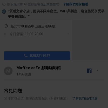
以下資訊由 AI 從部落客食記彙整整理
·
了解我們如何精選
“
質感文青小店，提供不限時座位、WIFI與插座，適合悠閒享受早
午餐和甜點。
”
新北市中和區中山路三段86號
今日營業: 11:00-20:00
0282211927
Moffee caf'e 默啡咖啡館
M
1456
個讚
常見問題
ⓘ
本問答由 AI 整理自真實食記（附資料來源）
·
了解我們如何精選