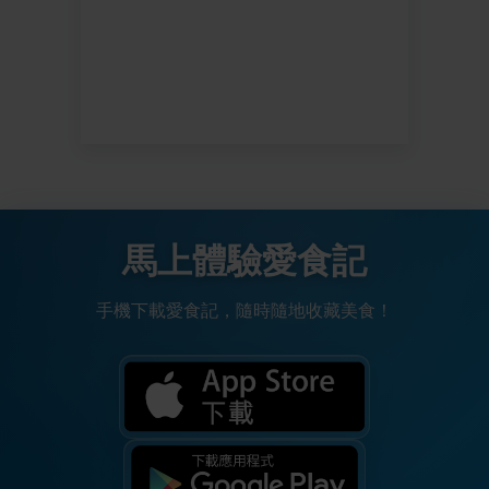
馬上體驗愛食記
手機下載愛食記，隨時隨地收藏美食！