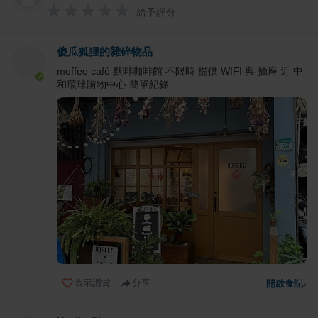
給予評分
傻瓜狐狸的雜碎物品
moffee café 默啡咖啡館 不限時 提供 WIFI 與 插座 近 中
和環球購物中心 簡單紀錄
表示讚賞
分享
開啟食記
›