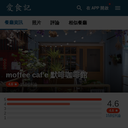
在 APP 開啟
餐廳資訊
照片
評論
相似餐廳
moffee caf'e 默啡咖啡館
15
則評論
·
4.6
5
4.6
5 星：3 則評論
4
4 星：2 則評論
3
3 星：0 則評論
4.6
2
2 星：0 則評論
15
則評論
1
1 星：0 則評論