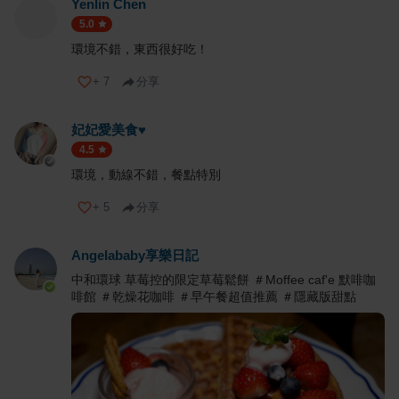
Yenlin Chen
5.0
環境不錯，東西很好吃！
+
7
分享
妃妃愛美食♥️
4.5
環境，動線不錯，餐點特別
+
5
分享
Angelababy享樂日記
中和環球 草莓控的限定草莓鬆餅 ＃Moffee caf'e 默啡咖
啡館 ＃乾燥花咖啡 ＃早午餐超值推薦 ＃隱藏版甜點