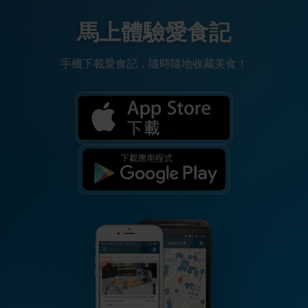
馬上體驗愛食記
手機下載愛食記，隨時隨地收藏美食！