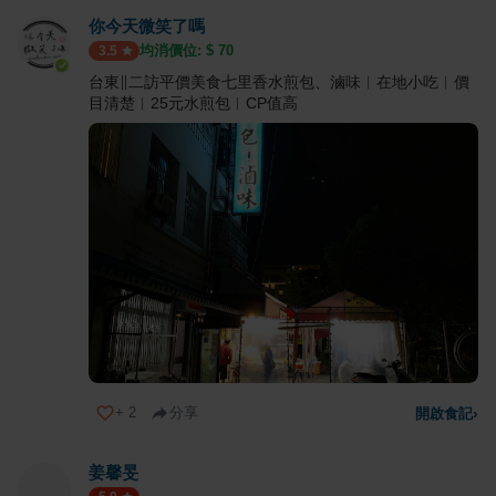
你今天微笑了嗎
均消價位: $
70
3.5
台東∥二訪平價美食七里香水煎包、滷味︱在地小吃︱價
目清楚︱25元水煎包︱CP值高
+
2
分享
開啟食記
›
姜馨旻