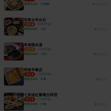
均消 $
120
・
牛肉麵
31.06公里
老東台米台目
（
39
則評論）
3.9
均消 $
200
・
小吃
784公尺
卑南豬血湯
（
22
則評論）
3.4
均消 $
100
・
小吃
3.24公里
明奎早餐店
（
31
則評論）
4.5
均消 $
120
・
早餐
80公尺
七里坡紅藜養生料理
（
11
則評論）
4.7
均消 $
250
・
午餐
810公尺