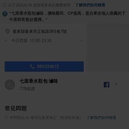
以下資訊由 AI 從部落客食記彙整整理
·
了解我們如何精選
“
七里香水煎包滷味，價格親民、CP值高，是台東在地人推薦的下
午茶和宵夜好選擇。
”
臺東縣臺東市正氣路385巷7號
今日營業: 15:30-23:30
089334615
七里香水煎包‧滷味
七
778
個讚
常見問題
ⓘ
本問答由 AI 整理自真實食記（附資料來源）
·
了解我們如何精選