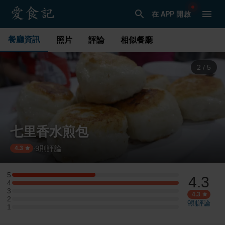
在 APP 開啟
餐廳資訊
照片
評論
相似餐廳
2
/
5
七里香水煎包
9
則評論
·
4.3
5
4.3
5 星：1 則評論
4
4 星：2 則評論
3
3 星：0 則評論
4.3
2
2 星：0 則評論
9
則評論
1
1 星：0 則評論