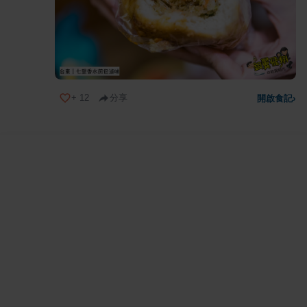
+
12
分享
開啟食記
›