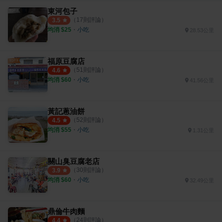
東河包子
（
17
則評論）
3.5
均消 $
25
・
小吃
28.53公里
福原豆腐店
（
51
則評論）
4.6
均消 $
60
・
小吃
41.56公里
黃記蔥油餅
（
52
則評論）
4.5
均消 $
55
・
小吃
1.31公里
關山臭豆腐老店
（
30
則評論）
3.9
均消 $
60
・
小吃
32.49公里
鼎倫牛肉麵
（
24
則評論）
4.4