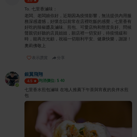
5.0
To. 七里香滷味：
老闆、老闆娘你好，近期因為疫情影響，無法提供內用服
務深感遺憾，好懷念以前常在店裡吃飯的感覺，七里香有
好吃的辣椒醬及滷味、煎包、可愛店狗和態度良好、問候
聲親切好聽的店員姐姐，願店裡一切安好，待疫情緩和
時，能再次光顧，祝福一切順利平安、健康快樂，謝謝！
奧莉佛敬上
表示讚賞
分享
銀翼飛翔
均消價位: $
40
4.5
七里香水煎包滷味 在地人推薦下午茶與宵夜的良伴水煎
包