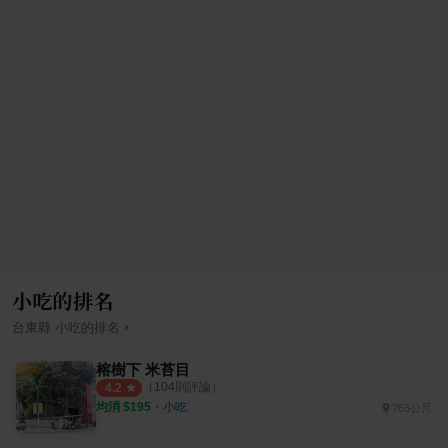
小吃的排名
›
台東縣
小吃
的排名
榕樹下 米苔目
（
104
則評論）
4.2
均消 $
195
・
小吃
763公尺