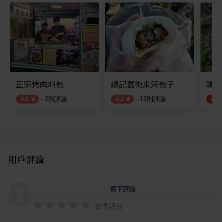
正宗烤肉刈包
纏記舊街東河包子
曙光
·
2
則評論
·
15
則評論
4.0
4.2
4.5
用戶評論
留下評論
給予評分