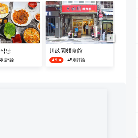
식당
川畝園麵食館
建國肉
3
則評論
·
45
則評論
4.5
4.8