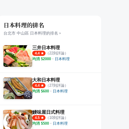
日本料理的排名
台北市
中山區
日本料理
的排名
›
三井日本料理
（
22
則評論）
4.4
均消 $
2000
・
日本料理
大和日本料理
（
27
則評論）
4.4
均消 $
600
・
日本料理
鰻味屋日式料理
（
10
則評論）
4.5
均消 $
500
・
日本料理