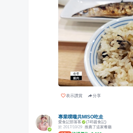
表示讚賞
分享
專業噗嚨共MISO吃走
愛食記部落客
(
745
篇食記)
於
2017/10/29
推薦了這家餐廳