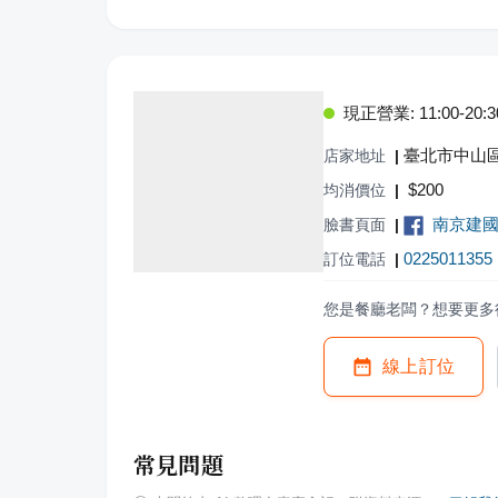
現正營業: 11:00-20:3
臺北市中山區
店家地址
|
$
200
均消價位
|
南京建
臉書頁面
|
0225011355
訂位電話
|
您是餐廳老闆？想要更多
線上訂位
常見問題