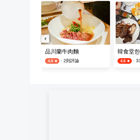
順小館
品川蘭牛肉麵
韓食堂한
·
2
則評論
·
3
4.0
4.6