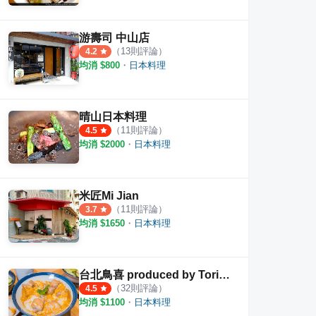
游壽司 中山店
（
13
則評論）
4.2
均消 $
800
・
日本料理
晴山日本料理
（
11
則評論）
4.5
均消 $
2000
・
日本料理
米匠Mi Jian
（
11
則評論）
3.7
均消 $
1650
・
日本料理
台北鳥喜 produced by Toriki とり喜
（
32
則評論）
4.5
均消 $
1100
・
日本料理