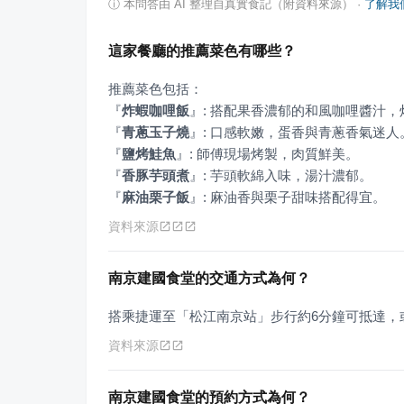
ⓘ
本問答由 AI 整理自真實食記（附資料來源）
·
了解我
這家餐廳的推薦菜色有哪些？
『
炸蝦咖哩飯
』
『
青蔥玉子燒
』
『
鹽烤鮭魚
』
『
香豚芋頭煮
』
『
麻油栗子飯
』
: 麻油香與栗子甜味搭配得宜。
資料來源
南京建國食堂的交通方式為何？
搭乘捷運至「松江南京站」步行約6分鐘可抵達，
資料來源
南京建國食堂的預約方式為何？