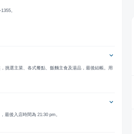
-1355。
盤，挑選主菜、各式餐點、飯麵主食及湯品，最後結帳。用
m，最後入店時間為 21:30 pm。