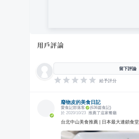
用戶評論
留下評論
給予評分
廢物皮的美食日記
愛食記部落客
(
636
篇食記)
於
2020/10/23
推薦了這家餐廳
台北中山美食推薦 | 日本最大連鎖食堂