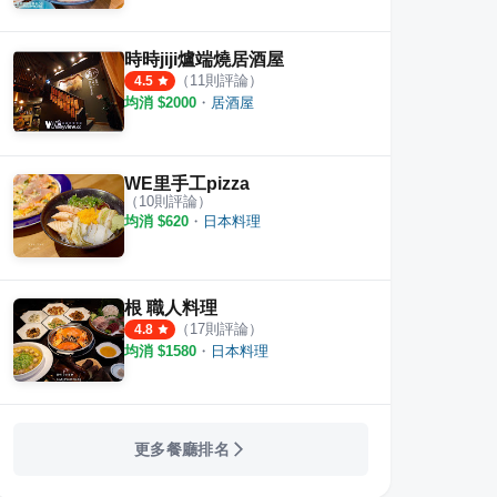
時時jiji爐端燒居酒屋
（
11
則評論）
4.5
均消 $
2000
・
居酒屋
羹&古早味潤餅
神牛日式燒肉 建國店
民生
WE里手工pizza
（
10
則評論）
·
18
則評論
·
3
則評論
4.2
3.7
均消 $
620
・
日本料理
根 職人料理
（
17
則評論）
4.8
均消 $
1580
・
日本料理
更多餐廳排名