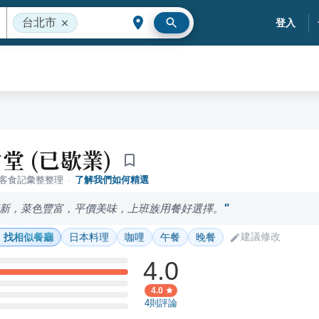
台北市
登入
堂 (已歇業)
落客食記彙整整理
·
了解我們如何精選
新，菜色豐富，平價美味，上班族用餐好選擇。
建議修改
找相似餐廳
日本料理
咖哩
午餐
晚餐
4.0
4.0
4
則評論