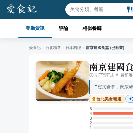
餐廳資訊
評論
相似餐廳
愛食記
›
台北
精選
›
日本料理
›
南京建國食堂 (已歇業)
南京建國食
以下資訊由 AI 從部
日式食堂，乾淨清
台北
美食精選
5
5 星：0 則評論
4
4 星：2 則評論
3
3 星：0 則評論
2
2 星：0 則評論
1
1 星：0 則評論