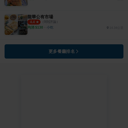
龍華公有市場
（
9
則評論）
4.4
均消 $
130
・
小吃
14.34公里
更多餐廳排名