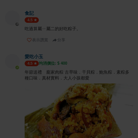
食記
4.5
吃過算屬ㄧ屬二的好吃粽子。
表示讚賞
分享
愛吃小玉
均消價位: $
400
4.5
年節送禮 龐家肉粽 古早味．干貝粽．鮑魚粽．素粽多
種口味．真材實料．大人小孩都愛