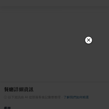
餐廳詳細資訊
ⓘ
以下資訊由 AI 從部落客食記彙整整理
·
了解我們如何精選
餐種