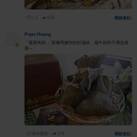
+
1
分享
開啟食記
›
Popo Huang
「龐家肉粽 」親像阿嬤包的好滋味、端午節粽子禮盒推
薦～
表示讚賞
分享
開啟食記
›