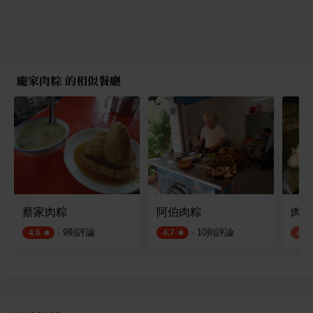
龐家肉粽 的相似餐廳
蔡家肉粽
阿伯肉粽
肉粽
·
9
則評論
·
10
則評論
4.6
4.7
4.0