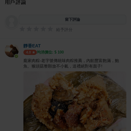
用戶評論
留下評論
給予評分
靜香EAT
均消價位: $
100
4.0
龐家肉粽-老字號傳統味肉粽推薦，內餡豐富飽滿，鮑
魚、猴頭菇整顆放不小氣，送禮絕對有面子!