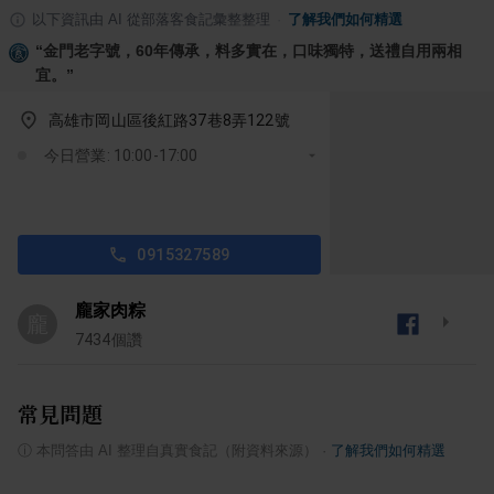
以下資訊由 AI 從部落客食記彙整整理
·
了解我們如何精選
“
金門老字號，60年傳承，料多實在，口味獨特，送禮自用兩相
宜。
”
高雄市岡山區後紅路37巷8弄122號
今日營業: 10:00-17:00
0915327589
龐家肉粽
龐
7434
個讚
常見問題
ⓘ
本問答由 AI 整理自真實食記（附資料來源）
·
了解我們如何精選