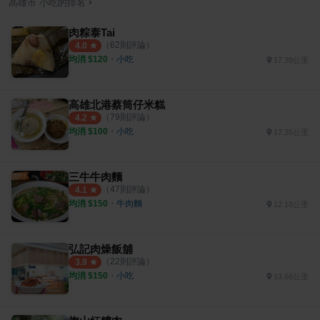
›
高雄市
小吃
的排名
肉粽泰Tai
（
62
則評論）
4.0
均消 $
120
・
小吃
17.39公里
高雄北港蔡筒仔米糕
（
79
則評論）
4.2
均消 $
100
・
小吃
17.35公里
三牛牛肉麵
（
47
則評論）
4.1
均消 $
150
・
牛肉麵
12.18公里
弘記肉燥飯舖
（
22
則評論）
3.9
均消 $
150
・
小吃
13.66公里