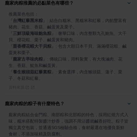
龐家肉粽推薦的必點菜色有哪些？
『
台灣紅藜黑米粽
』
: 結合白糯米、黑糯米和紅藜，內餡豐富有
『
三鮮頂級海味鮑魚粽
』
: 奢華口味，內含整顆九孔鮑魚、大干
『
栗香櫻花蝦大干貝粽
』
: 包含大顆日本干貝、滿滿櫻花蝦、鹹
『
龐家古早味肉粽
』
: 傳統口味，用料紮實，有大塊滷肉、花
『
養生猴頭菇紅藜素粽
』
: 素食選擇，內含猴頭菇、蓮子、栗
子、冬菇和紅藜。
資料來源
龐家肉粽的粽子有什麼特色？
龐家肉粽結合金門粽、南部粽和北部粽的特色，採用紅燒方式入
味，糯米搭配特製醬汁炒香，強調不用沾醬就鹹香好吃。粽子皆
獨立真空包裝，並通過SGS檢驗合格，食材嚴選在地優良新鮮
食材，不添加味精及防腐劑。