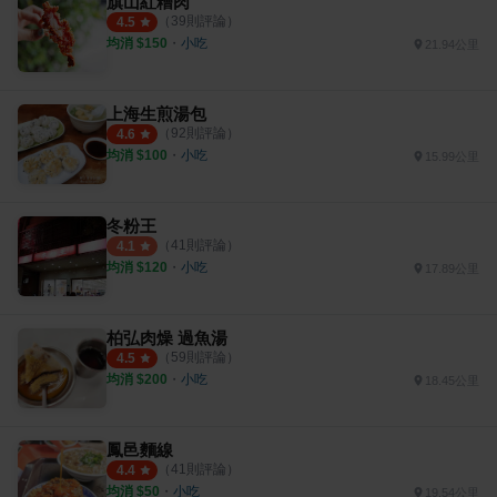
旗山紅糟肉
（
39
則評論）
4.5
均消 $
150
・
小吃
21.94公里
上海生煎湯包
（
92
則評論）
4.6
均消 $
100
・
小吃
15.99公里
冬粉王
（
41
則評論）
4.1
均消 $
120
・
小吃
17.89公里
柏弘肉燥 過魚湯
（
59
則評論）
4.5
均消 $
200
・
小吃
18.45公里
鳳邑麵線
（
41
則評論）
4.4
均消 $
50
・
小吃
19.54公里