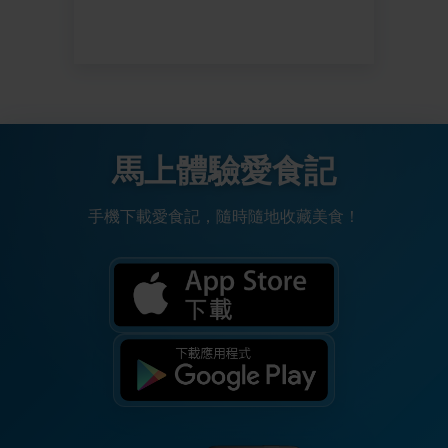
馬上體驗愛食記
手機下載愛食記，隨時隨地收藏美食！