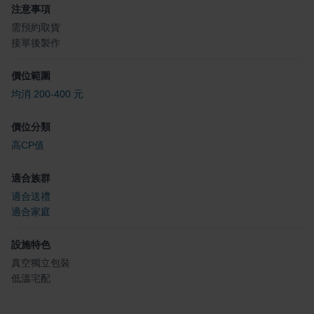
注意事項
需預約取貨
接單後製作
價位範圍
均消 200-400 元
價位分類
高CP值
適合族群
適合送禮
適合家庭
設施特色
真空獨立包裝
低溫宅配