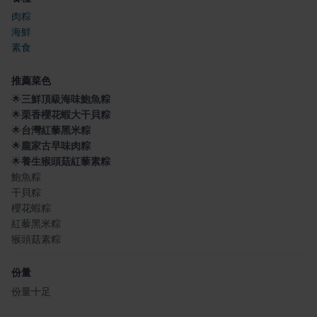
肉粽
海鮮
素食
推薦菜色
🌟
三鮮頂級海味鮑魚粽
🌟
栗香櫻花蝦大干貝粽
🌟
台灣紅藜黑米粽
🌟
龐家古早味肉粽
🌟
養生猴頭菇紅藜素粽
鮑魚粽
干貝粽
櫻花蝦粽
紅藜黑米粽
猴頭菇素粽
份量
份量十足