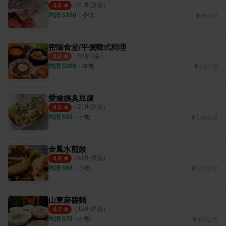
（
21
則評論）
4.8
均消 $
100
・
小吃
65公尺
密陽食堂/平價韓式料理
（
6
則評論）
4.2
均消 $
200
・
午餐
3.5公里
愛嬌姨臭豆腐
（
21
則評論）
4.5
均消 $
45
・
小吃
2.96公里
金鳳水煎餃
（
48
則評論）
4.6
均消 $
60
・
小吃
2.22公里
山東麻醬麵
（
18
則評論）
4.7
均消 $
70
・
小吃
123公尺