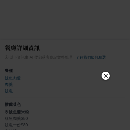
餐廳詳細資訊
ⓘ
以下資訊由 AI 從部落客食記彙整整理
·
了解我們如何精選
餐種
魷魚肉羹
肉羹
魷魚
推薦菜色
🌟
魷魚羹米粉
魷魚肉羹$50
魷魚一份$80