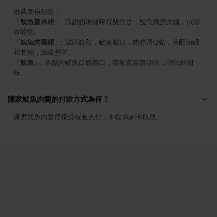
『
魷魚羹米粉
』
: 清甜的湯頭帶有柴魚香，魷魚爽脆大塊，肉羹
『
魷魚肉羹麵
』
: 湯頭鮮甜，魷魚脆口，肉條滑Q脆，搭配油麵
『
魷魚
』
: 單點的魷魚口感脆口，搭配薑蒜醬油泥，增添鮮甜
味。
陳家魷魚肉羹的付款方式為何？
陳家魷魚肉羹僅接受現金支付，不提供刷卡服務。