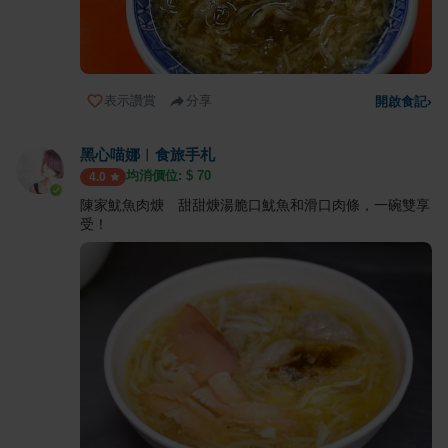
表示讚賞
分享
開啟食記
›
黑心喵娜︱食旅手札
均消價位: $
70
4.0
陳家魷魚肉焿 甜甜焿湯脆口魷魚和滑口肉條，一碗雙享
受！