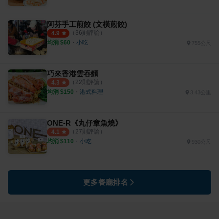
阿芬手工煎餃 (文橫煎餃)
（
36
則評論）
4.9
均消 $
60
・
小吃
755公尺
巧來香港雲吞麵
（
22
則評論）
4.3
均消 $
150
・
港式料理
3.43公里
ONE-R《丸仔章魚燒》
（
27
則評論）
4.1
均消 $
110
・
小吃
930公尺
更多餐廳排名