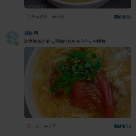
表示讚賞
分享
開啟食記
›
姐妹淘
陳家魷魚肉羹-Q彈脆的魷魚在你的口中跳舞
+
11
分享
開啟食記
›