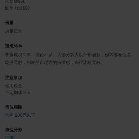
米粉焿$50
魷魚肉焿$50
份量
份量正常
環境特色
餐廳環境簡單，座位不多，大部分客人以外帶居多，但內部座位區
乾淨寬敞，相較於市場內的擁擠感，這裡比較寬敞。
注意事項
僅用現金
不定期休三天
價位範圍
均消 200元以下
價位分類
平價