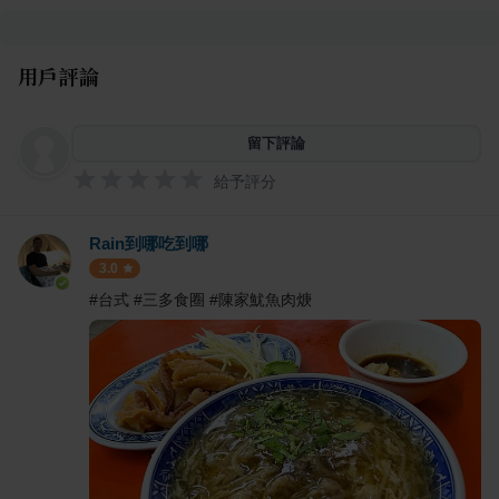
用戶評論
留下評論
給予評分
Rain到哪吃到哪
3.0
#台式 #三多食圈 #陳家魷魚肉焿