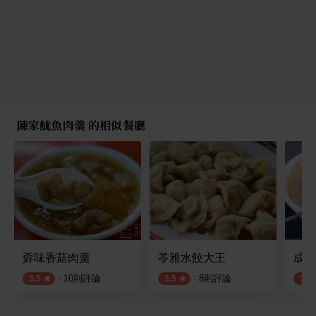
陳家魷魚肉羹 的相似餐廳
孬味香菇肉羹
苓雅水餃大王
成男
·
10
則評論
·
8
則評論
3.5
3.5
3.5