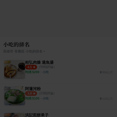
小吃的排名
›
高雄市
苓雅區
小吃
的排名
柏弘肉燥 過魚湯
（
59
則評論）
4.5
均消 $
200
・
小吃
956公尺
阿蓮河粉
（
23
則評論）
3.9
均消 $
100
・
小吃
123公尺
洪記煎餅果子