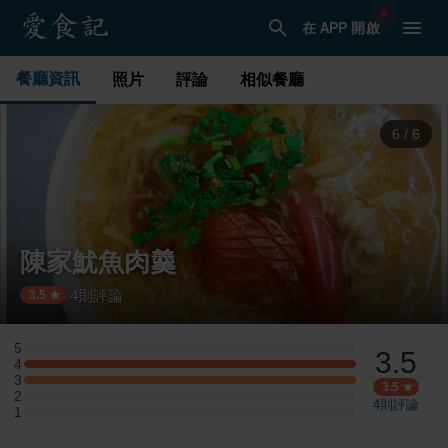
在 APP 開啟
餐廳資訊
照片
評論
相似餐廳
1
/
6
陳家魷魚肉羹
4
則評論
·
3.5
5
3.5
5 星：0 則評論
4
4 星：1 則評論
3
3 星：1 則評論
3.5
2
2 星：0 則評論
4
則評論
1
1 星：0 則評論