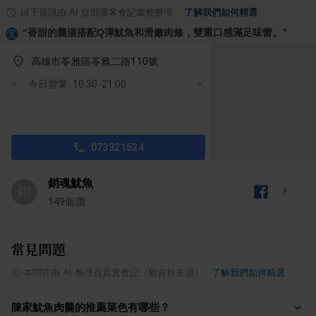
以下資訊由 AI 從部落客食記彙整整理
·
了解我們如何精選
“
香甜的羹湯搭配Q彈魷魚和滑嫩肉條，雙重口感滿足味蕾。
”
高雄市苓雅區苓雅二路110號
今日營業: 10:30-21:00
073321524
銷魂魷魚
銷
149
個讚
常見問題
ⓘ
本問答由 AI 整理自真實食記（附資料來源）
·
了解我們如何精選
陳家魷魚肉羹的推薦菜色有哪些？