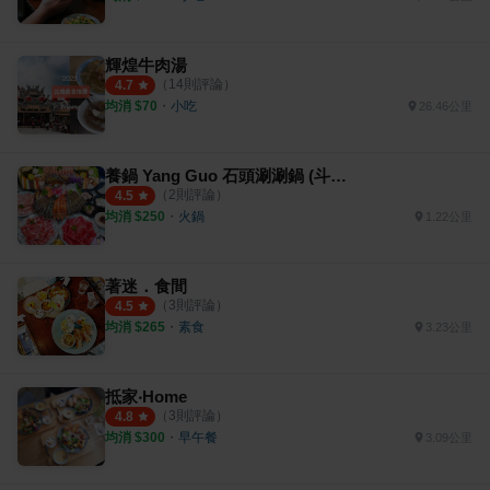
輝煌牛肉湯
（
14
則評論）
4.7
均消 $
70
・
小吃
26.46公里
養鍋 Yang Guo 石頭涮涮鍋 (斗六民生南店)
（
2
則評論）
4.5
均消 $
250
・
火鍋
1.22公里
著迷．食間
（
3
則評論）
4.5
均消 $
265
・
素食
3.23公里
抵家‧Home
（
3
則評論）
4.8
均消 $
300
・
早午餐
3.09公里