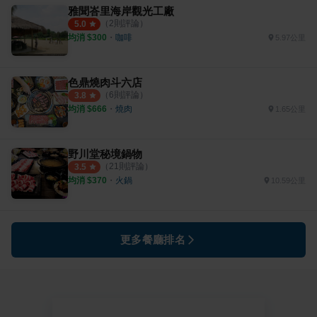
雅聞峇里海岸觀光工廠
（
2
則評論）
5.0
均消 $
300
・
咖啡
5.97公里
色鼎燒肉斗六店
（
6
則評論）
3.8
均消 $
666
・
燒肉
1.65公里
野川堂秘境鍋物
（
21
則評論）
3.5
均消 $
370
・
火鍋
10.59公里
更多餐廳排名