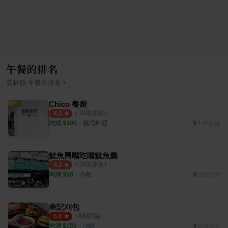
午餐的排名
›
雲林縣
午餐
的排名
Chico 餐廚
（
18
則評論）
4.2
均消 $
300
・
義式料理
1.65公里
魷魚興嘴吃嘴魷魚羮
（
16
則評論）
4.2
均消 $
50
・
小吃
2.52公里
叁記刈包
（
8
則評論）
5.0
均消 $
150
・
小吃
2.72公里