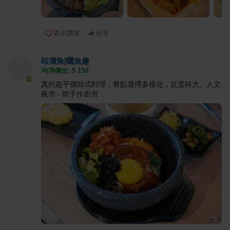
表示讚賞
分享
咕溜魚|曬魚趣
均消價位: $
150
真的超平價韓式料理，餐點選擇多樣化，近雲科大、人文
夜市 - 韓手作廚房