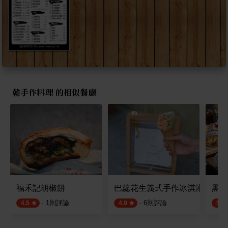
韓手作料理 的相似餐廳
福禾記胡椒餅
巴蕊花生義式手作冰淇淋🍦
黑先
·
1
則評論
·
6
則評論
4.5
4.9
5.0