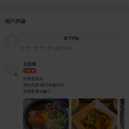
用戶評論
留下評論
給予評分
王思晴
4.0
份量蠻多的
海鮮煎餅 韓式拌飯好吃
年糕普通太鹹了