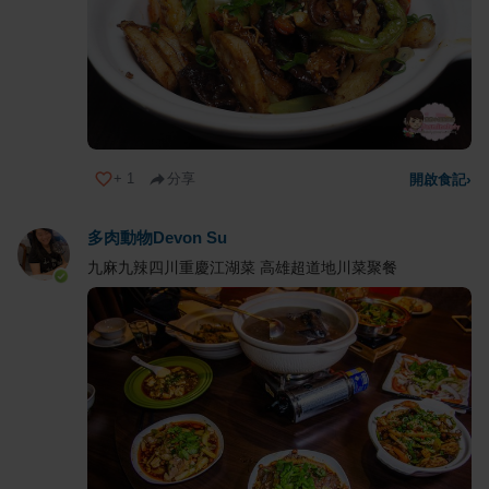
+
1
分享
開啟食記
›
多肉動物Devon Su
九麻九辣四川重慶江湖菜 高雄超道地川菜聚餐