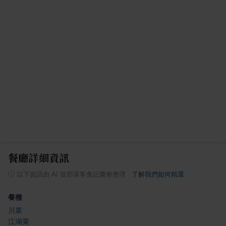
餐廳詳細資訊
ⓘ
以下資訊由 AI 從部落客食記彙整整理
·
了解我們如何精選
餐種
川菜
江湖菜