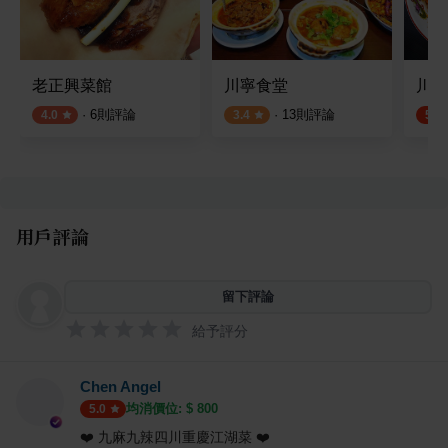
老正興菜館
川寧食堂
川字
·
6
則評論
·
13
則評論
4.0
3.4
5.0
用戶評論
留下評論
給予評分
Chen Angel
均消價位: $
800
5.0
❤️ 九麻九辣四川重慶江湖菜 ❤️