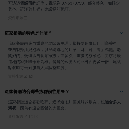
可透過
電話預約
訂位，電話為 07-5370799。部分菜色（如限定
菜色、羅漢雞肚鍋）建議提前預訂。
資料來源
這家餐廳的特色是什麼？
這家餐廳由來自重慶的老闆娘主理，堅持使用進口四川辛香料，
並自製辣油與泡椒，以呈現道地的川菜「麻、辣、香」精髓。老
闆娘的手藝傳承自餐館家族，並多次回重慶考察菜色，力求將最
道地的家鄉味帶來高雄。餐廳的辣度大約比外面再多一倍，建議
點餐時可告知服務人員調整辣度。
資料來源
這家餐廳適合哪些族群前往用餐？
這家餐廳適合喜歡吃辣、追求道地川菜風味的朋友，也
適合多人
聚餐
，因為有適合團體的大圓桌。
資料來源