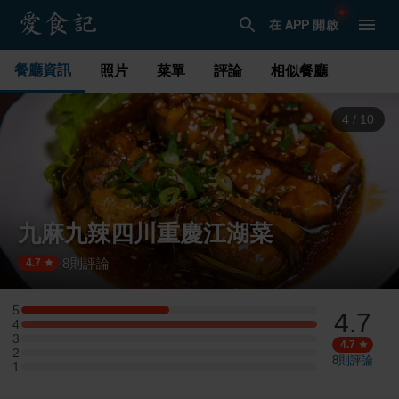
在 APP 開啟
餐廳資訊
照片
菜單
評論
相似餐廳
4
/
10
九麻九辣四川重慶江湖菜
8
則評論
·
4.7
5
4.7
5 星：1 則評論
4
4 星：2 則評論
3
3 星：0 則評論
4.7
2
2 星：0 則評論
8
則評論
1
1 星：0 則評論