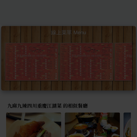
線上菜單 Menu
九麻九辣四川重慶江湖菜 的相似餐廳