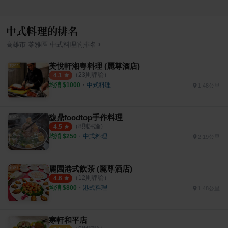
中式料理的排名
›
高雄市
苓雅區
中式料理
的排名
芙悅軒湘粵料理 (麗尊酒店)
（
23
則評論）
4.1
均消 $
1000
・
中式料理
1.48公里
馥鼎foodtop手作料理
（
8
則評論）
4.5
均消 $
250
・
中式料理
2.19公里
麗園港式飲茶 (麗尊酒店)
（
12
則評論）
4.6
均消 $
800
・
港式料理
1.48公里
寒軒和平店