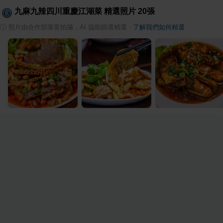
九麻九辣四川重慶江湖菜
精選照片
20
張
ⓘ
照片由合作部落客拍攝，AI 協助篩選精選
·
了解我們如何精選