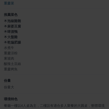
重慶菜
推薦菜色
🌟
泡椒雞雜
🌟
麻婆豆腐
🌟
啤酒鴨
🌟
大盤雞
🌟
乾煸肥腸
水煮牛
重慶涼粉
東坡肉
酸辣土豆絲
重慶烤魚
份量
份量大
環境特色
餐廳一樓以4人桌為主，二樓設有適合多人聚餐的大圓桌，整體環境