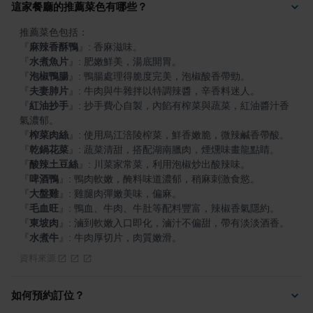
這家餐廳的推薦菜色有哪些？
『
麻辣香酥鴨
』
『
水煮魚片
』
『
泡椒鴨腸
』
『
夫妻肺片
』
『
紅油抄手
』
: 抄手費心自製，內餡有榨菜與蔬菜，紅油醬汁香
『
榨菜肉絲
』
『
乾鍋花菜
』
『
酸辣土豆絲
』
『
啤酒鴨
』
『
大盤雞
』
『
毛血旺
』
『
東坡肉
』
『
水煮牛
』
: 牛肉厚切片，肉質嫩滑。
資料來源
如何預約訂位？