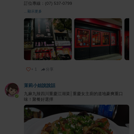
訂位專線：(07) 537-0799
... 顯示更多
+
1
分享
茉莉小姐說說話
九麻九辣四川重慶江湖菜│重慶女主廚的道地豪爽重口
味！聚餐好選擇