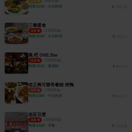
（
9
則評論）
2.5
均消 $
150
・
中式料理
1.91公里
三餐暖食
（
21
則評論）
4.8
均消 $
500
・
中式料理
178公尺
萬.吧 ONE.Bar
（
39
則評論）
4.4
均消 $
319
・
餐酒館
306公尺
老正興可樂哥餐館 烤鴨
（
19
則評論）
4.0
均消 $
380
・
中式料理
201公尺
老莊豆漿
（
32
則評論）
4.8
均消 $
100
・
早餐
1.62公里