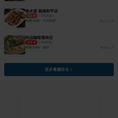
春水堂 高雄和平店
（
7
則評論）
4.2
均消 $
200
・
中式料理
1.96公里
尚品咖啡漢神店
（
4
則評論）
5.0
均消 $
340
・
咖啡
958公尺
更多餐廳排名