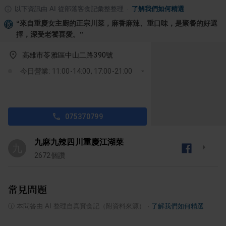
以下資訊由 AI 從部落客食記彙整整理
·
了解我們如何精選
“
來自重慶女主廚的正宗川菜，麻香麻辣、重口味，是聚餐的好選
擇，深受老饕喜愛。
”
高雄市苓雅區中山二路390號
今日營業: 11:00-14:00, 17:00-21:00
075370799
九麻九辣四川重慶江湖菜
九
2672
個讚
常見問題
ⓘ
本問答由 AI 整理自真實食記（附資料來源）
·
了解我們如何精選