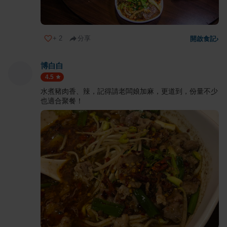
+
2
分享
開啟食記
›
博白白
4.5
水煮豬肉香、辣，記得請老闆娘加麻，更道到，份量不少
也適合聚餐！