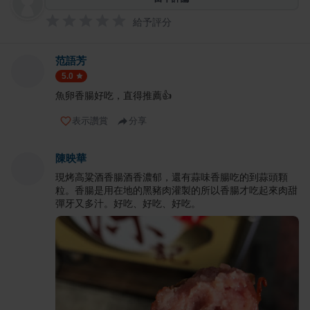
給予評分
范語芳
5.0
魚卵香腸好吃，直得推薦👍
表示讚賞
分享
陳映華
現烤高粱酒香腸酒香濃郁，還有蒜味香腸吃的到蒜頭顆
粒。香腸是用在地的黑豬肉灌製的所以香腸才吃起來肉甜
彈牙又多汁。好吃、好吃、好吃。