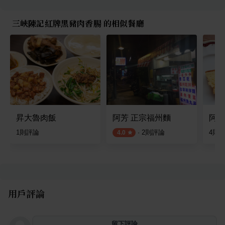
三峽陳記紅牌黑豬肉香腸 的相似餐廳
昇大魯肉飯
阿芳 正宗福州麵
阿默
1
則評論
·
2
則評論
4
則
4.0
用戶評論
留下評論