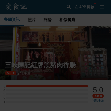
在 APP 開啟
餐廳資訊
照片
評論
相似餐廳
三峽陳記紅牌黑豬肉香腸
2
則評論
·
5.0
5
5.0
5 星：1 則評論
4
4 星：0 則評論
3
3 星：0 則評論
5.0
2
2 星：0 則評論
2
則評論
1
1 星：0 則評論