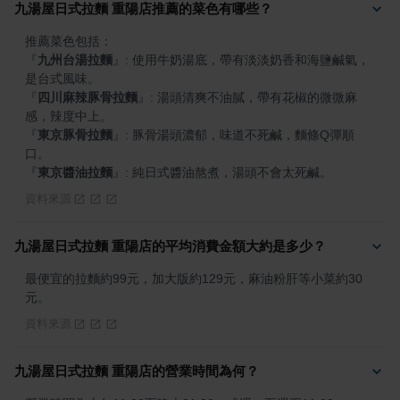
九湯屋日式拉麵 重陽店推薦的菜色有哪些？
『
九州台湯拉麵
』
: 使用牛奶湯底，帶有淡淡奶香和海鹽鹹氣，
『
四川麻辣豚骨拉麵
』
: 湯頭清爽不油膩，帶有花椒的微微麻
『
東京豚骨拉麵
』
: 豚骨湯頭濃郁，味道不死鹹，麵條Q彈順
『
東京醬油拉麵
』
: 純日式醬油熬煮，湯頭不會太死鹹。
資料來源
九湯屋日式拉麵 重陽店的平均消費金額大約是多少？
最便宜的拉麵約99元，加大版約129元，麻油粉肝等小菜約30
元。
資料來源
九湯屋日式拉麵 重陽店的營業時間為何？