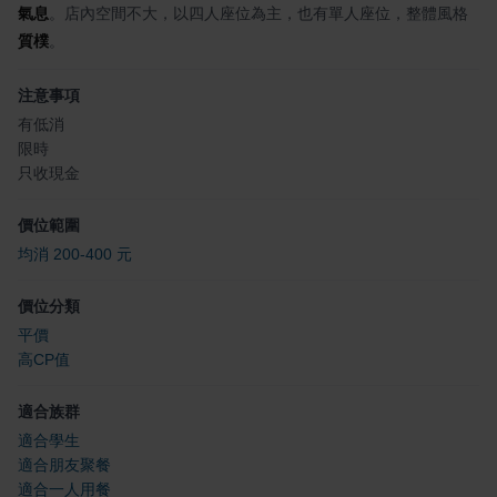
氣息
。店內空間不大，以四人座位為主，也有單人座位，整體風格
質樸
。
注意事項
有低消
限時
只收現金
價位範圍
均消 200-400 元
價位分類
平價
高CP值
適合族群
適合學生
適合朋友聚餐
適合一人用餐