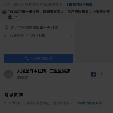
以下資訊由 AI 從部落客食記彙整整理
·
了解我們如何精選
“
超高CP值平價拉麵，口味豐富多元，飲料無限暢飲，小資族的最
愛。
”
新北市三重區重陽路一段61號
現正營業: 11:00-21:00
0966124371
九湯屋日本拉麵－三重重陽店
九
39
個讚
常見問題
ⓘ
本問答由 AI 整理自真實食記（附資料來源）
·
了解我們如何精選