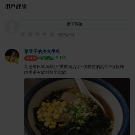
用戶評論
留下評論
給予評分
菜菜子的美食手札
均消價位: $
109
4.0
九湯屋日本拉麵(三重重陽店)|平價樸實的高C/P值拉麵，
內用還有飲料無限暢飲!