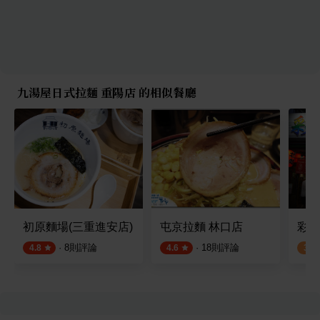
九湯屋日式拉麵 重陽店 的相似餐廳
初原麵場(三重進安店)
屯京拉麵 林口店
彩日
·
8
則評論
·
18
則評論
4.8
4.6
3.2