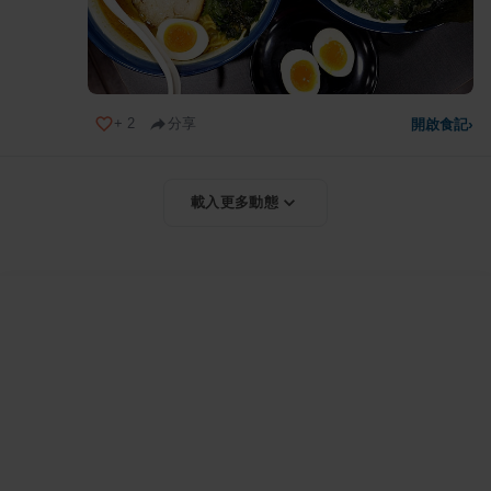
+
2
分享
開啟食記
›
載入更多動態