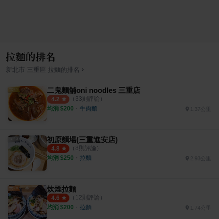
拉麵的排名
›
新北市
三重區
拉麵
的排名
二鬼麵舖oni noodles 三重店
（
33
則評論）
4.2
均消 $
200
・
牛肉麵
1.37公里
初原麵場(三重進安店)
（
8
則評論）
4.8
均消 $
250
・
拉麵
2.93公里
炊煙拉麵
（
12
則評論）
4.6
均消 $
200
・
拉麵
1.74公里