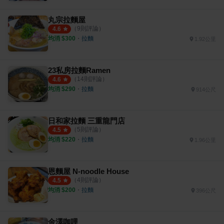
丸宗拉麵屋
（
9
則評論）
4.6
均消 $
300
・
拉麵
1.92公里
23私房拉麵Ramen
（
14
則評論）
4.6
均消 $
290
・
拉麵
914公尺
日和家拉麵 三重龍門店
（
5
則評論）
4.5
均消 $
220
・
拉麵
1.96公里
恩麵屋 N-noodle House
（
4
則評論）
4.5
均消 $
200
・
拉麵
396公尺
金澤咖哩