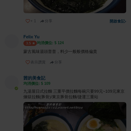
+
1
分享
開啟食記
›
Felix Yu
均消價位: $
124
3.5
蒙古風味湯頭普普，料少一般般價格偏貴
表示讚賞
分享
茜的美食記
均消價位: $
109
九湯屋日式拉麵 三重平價拉麵每碗只要99元~109元東京
煉獄拉麵(豚骨)/東京豚骨拉麵/捷運三重站