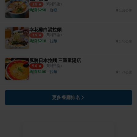
（
6
則評論）
3.8
均消 $
250
・
咖哩
1.59公里
幸花雞白湯拉麵
（
5
則評論）
3.9
均消 $
210
・
拉麵
1.46公里
豚將日本拉麵 三重重陽店
（
5
則評論）
5.0
均消 $
100
・
拉麵
1.21公里
更多餐廳排名