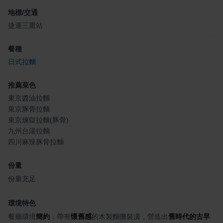
地標/交通
捷運三重站
餐種
日式拉麵
推薦菜色
東京醬油拉麵
東京豚骨拉麵
東京煉獄拉麵(豚骨)
九州台湯拉麵
四川麻辣豚骨拉麵
份量
份量充足
環境特色
餐廳環境
簡約
，帶有
懷舊感
的木製麵攤裝潢，營造出
舊時代的古早