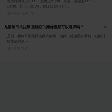
營業時間為上午11:00至晚上21:30，或週一至週五11:00-
14:30、16:30-21:00，假日11:00-21:00。
資料來源
九湯屋日式拉麵 重陽店的麵條種類可以選擇嗎？
是的，麵條可以選擇捲麵或細麵，捲麵口感偏硬有嚼勁，細麵則
較能吸附湯汁。
資料來源