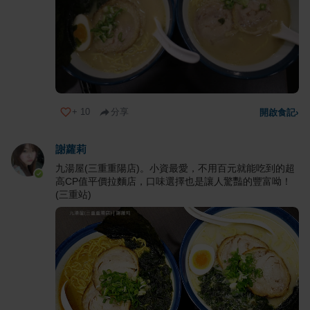
+
10
分享
開啟食記
›
謝蘿莉
九湯屋(三重重陽店)。小資最愛，不用百元就能吃到的超
高CP值平價拉麵店，口味選擇也是讓人驚豔的豐富呦！
(三重站)