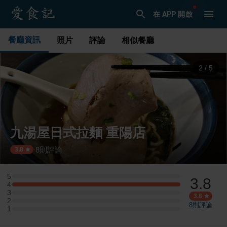
在 APP 開啟
餐廳資訊
照片
評論
相似餐廳
3
/
5
九湯屋日式拉麵 重陽店
8
則評論
·
3.8
5
3.8
5 星：0 則評論
4
4 星：2 則評論
3
3 星：0 則評論
3.8
2
2 星：0 則評論
8
則評論
1
1 星：0 則評論