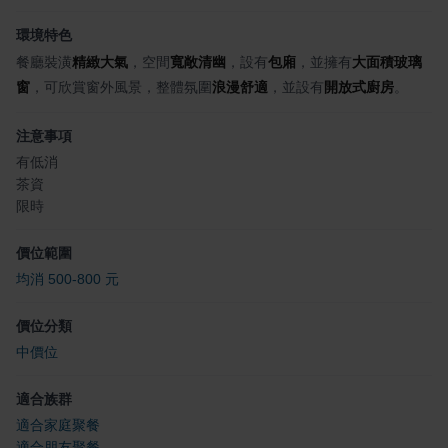
環境特色
餐廳裝潢
精緻大氣
，空間
寬敞清幽
，設有
包廂
，並擁有
大面積玻璃
窗
，可欣賞窗外風景，整體氛圍
浪漫舒適
，並設有
開放式廚房
。
注意事項
有低消
茶資
限時
價位範圍
均消 500-800 元
價位分類
中價位
適合族群
適合家庭聚餐
適合朋友聚餐