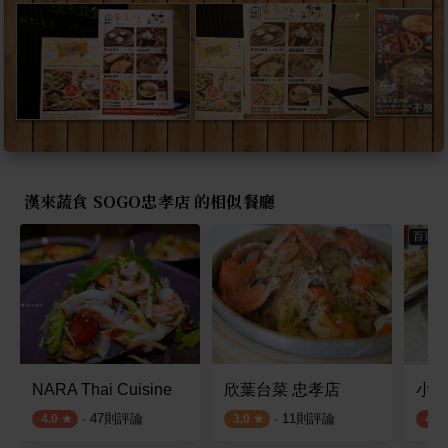
漢來蔬食 SOGO忠孝店 的相似餐廳
百選店
NARA Thai Cuisine
欣葉台菜 忠孝店
小小
·
47
則評論
·
11
則評論
4.0
3.0
4.3