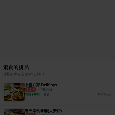
素食的排名
›
台北市
大安區
素食
的排名
上善豆家 DeliSoys
（
30
則評論）
3.9
均消 $
4000
・
素食
171公尺
春天素食餐廳(大安店)