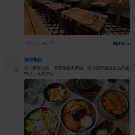
+
1
分享
開啟食記
›
海綿飽飽
台北素食推薦「漢來蔬食忠孝店」連肉控都愛五星級蔬食
料理，菜單價位