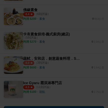
佛緣素食
（
6
則評論）
4.4
均消 $
200
・
素食
813公尺
卡帛素食烘培‧義式廚房(總店)
（
5
則評論）
均消 $
270
・
素食
2.04公里
蔬軾．安和店．創意蔬食料理．So Veg Restaurant
（
3
則評論）
4.0
均消 $
600
・
素食
1.64公里
Ice Gyaru 霜淇淋專門店
（
11
則評論）
4.5
均消 $
100
・
甜點
2.75公里