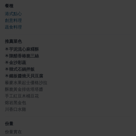
餐種
港式點心
創意料理
蔬食料理
推薦菜色
🌟
芋泥流心麻糬酥
🌟
陳醋香椿脆三絲
🌟
金沙彩蔬
🌟
韓式石鍋拌飯
🌟
鐵板醬燒天貝豆腐
藜麥水果起士優格沙拉
酥脆黃金排佐塔塔醬
手工紅豆木桶豆花
熔岩黑金包
川香口水雞
份量
份量實在