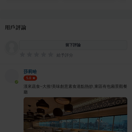
用戶評論
留下評論
給予評分
莎莉哈
5.0
漢來蔬食~大推!美味創意素食港點熱炒,東區有包廂景觀餐
廳