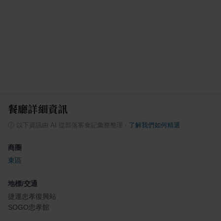
餐廳詳細資訊
ⓘ
以下資訊由 AI 從部落客食記彙整整理
·
了解我們如何精選
商圈
東區
地標/交通
捷運忠孝復興站
SOGO忠孝館