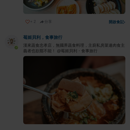
+
2
分享
開啟食記
›
莓姬貝利，食事旅行
漢來蔬食忠孝店，無國界蔬食料理，主廚私房菜連肉食主
義者也欲罷不能！ @莓姬貝利・食事旅行