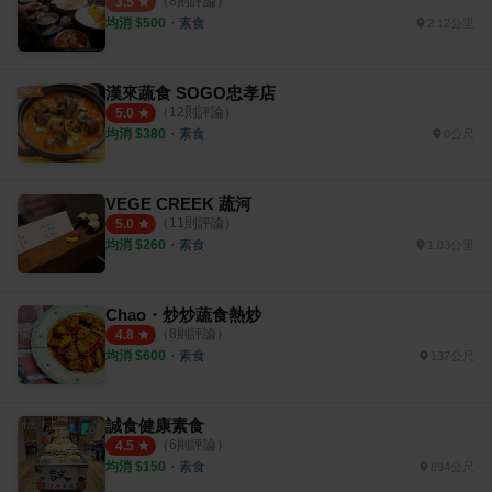
（
8
則評論）
3.5
均消 $
500
・
素食
2.12公里
漢來蔬食 SOGO忠孝店
（
12
則評論）
5.0
均消 $
380
・
素食
0公尺
VEGE CREEK 蔬河
（
11
則評論）
5.0
均消 $
260
・
素食
1.03公里
Chao・炒炒蔬食熱炒
（
8
則評論）
4.8
均消 $
600
・
素食
137公尺
誠食健康素食
（
6
則評論）
4.5
均消 $
150
・
素食
894公尺