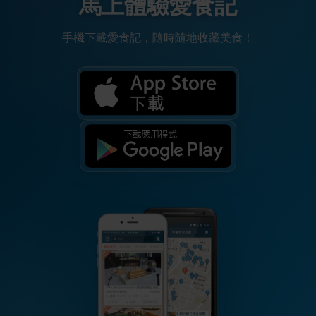
馬上體驗愛食記
手機下載愛食記，隨時隨地收藏美食！