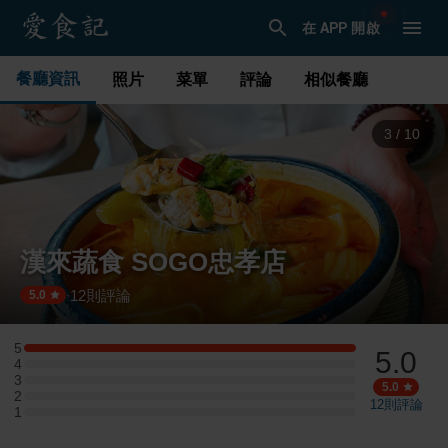
在 APP 開啟
餐廳資訊
照片
菜單
評論
相似餐廳
4
/
10
漢來蔬食 SOGO忠孝店
12
則評論
·
5.0
5
5.0
5 星：1 則評論
4
4 星：0 則評論
3
3 星：0 則評論
5.0
2
2 星：0 則評論
12
則評論
1
1 星：0 則評論