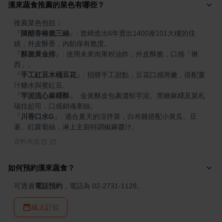
漢來蔬食推薦的菜色有哪些？
『
陳醋香椿脆三絲
』
: 曾締造出6年賣出1400座101大樓的佳
『
酥脆黃金排
』
: 使用未來肉果粉油炸，外皮酥脆，口感「揪
『
手工紅豆木桶豆花
』
: 招牌手工甜點，豆花口感滑嫩，搭配薑
『
芋泥流心麻糬酥
』
: 金黃酥皮包裹濃郁芋泥、黑糖麻糬及莫札
『
川香口水G
』
: 適合夏天的涼拌菜，白布雞搭配小黃瓜、豆
薯、紅蘿蔔絲，淋上主廚特調椒麻醬汁。
資料來源
如何預約漢來蔬食？
可透過
電話預約
，電話為 02-2731-1128。
線上訂位