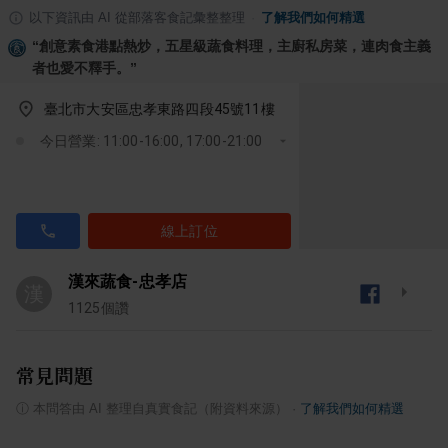
以下資訊由 AI 從部落客食記彙整整理
·
了解我們如何精選
“
創意素食港點熱炒，五星級蔬食料理，主廚私房菜，連肉食主義
者也愛不釋手。
”
臺北市大安區忠孝東路四段45號11樓
今日營業: 11:00-16:00, 17:00-21:00
線上訂位
漢來蔬食-忠孝店
漢
1125
個讚
常見問題
ⓘ
本問答由 AI 整理自真實食記（附資料來源）
·
了解我們如何精選