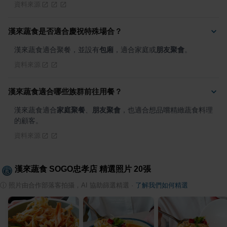
資料來源
漢來蔬食是否適合慶祝特殊場合？
漢來蔬食適合聚餐，並設有
包廂
，適合家庭或
朋友聚會
。
資料來源
漢來蔬食適合哪些族群前往用餐？
漢來蔬食適合
家庭聚餐
、
朋友聚會
，也適合想品嚐精緻蔬食料理
的顧客。
資料來源
漢來蔬食 SOGO忠孝店
精選照片
20
張
ⓘ
照片由合作部落客拍攝，AI 協助篩選精選
·
了解我們如何精選