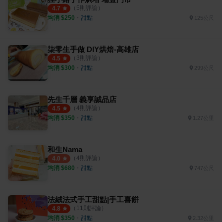
（
5
則評論）
4.7
均消 $
250
・
甜點
125公尺
柒零生手做 DIY烘焙-高雄店
（
3
則評論）
4.5
均消 $
300
・
甜點
299公尺
先生千層 義享誠品店
（
4
則評論）
4.5
均消 $
350
・
甜點
1.27公里
和生Nama
（
4
則評論）
4.0
均消 $
680
・
甜點
747公尺
法絨法式手工甜點|手工喜餅
（
11
則評論）
4.8
均消 $
350
・
甜點
2.32公里