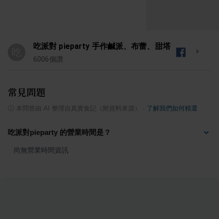
吃派對 pieparty 手作鹹派、布蕾、甜塔
吃
6006
個讚
常見問題
ⓘ
本問答由 AI 整理自真實食記（附資料來源）
·
了解我們如何精選
吃派對pieparty 的營業時間是？
尚無營業時間資訊