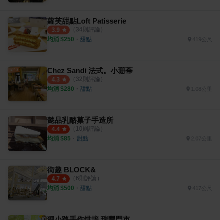
蘿芙甜點Loft Patisserie
（
34
則評論）
3.9
均消 $
250
・
甜點
419公尺
Chez Sandi 法式。小珊蒂
（
32
則評論）
4.3
均消 $
280
・
甜點
1.08公里
懿品乳酪菓子手造所
（
10
則評論）
4.4
均消 $
85
・
甜點
2.07公里
街趣 BLOCK&
（
6
則評論）
4.7
均消 $
500
・
甜點
417公尺
狸小路手作烘培 瑞豐門市