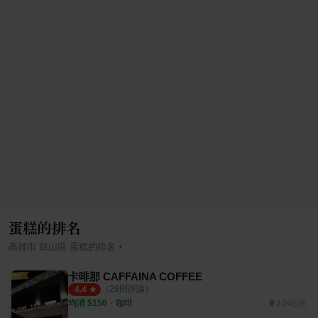
蛋糕的排名
›
高雄市
鼓山區
蛋糕
的排名
卡啡那 CAFFAINA COFFEE
（
29
則評論）
4.4
均消 $
150
・
咖啡
2.04公里