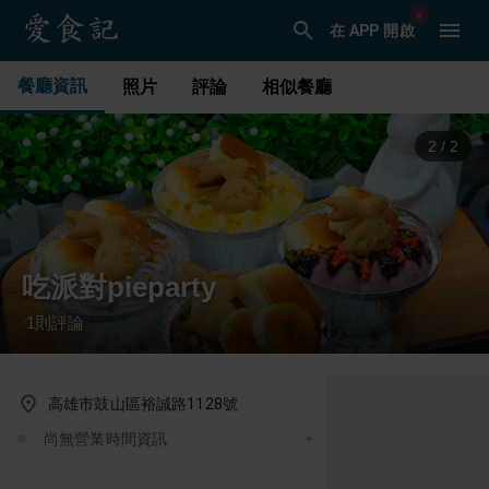
在 APP 開啟
餐廳資訊
照片
評論
相似餐廳
1
/
2
吃派對pieparty
1
則評論
·
高雄市鼓山區裕誠路1128號
尚無營業時間資訊