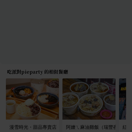
吃派對pieparty 的相似餐廳
漫雪時光・甜品專賣店
阿嬤ㄟ麻油雞飯（瑞豐夜市南屏
紅頂