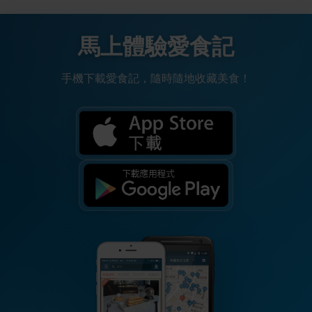
馬上體驗愛食記
手機下載愛食記，隨時隨地收藏美食！