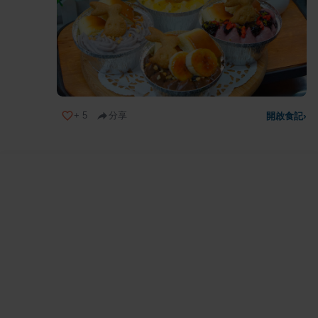
+
5
分享
開啟食記
›