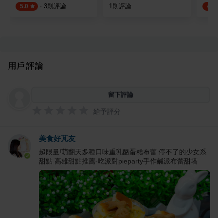
·
3
則評論
1
則評論
5.0
4.5
用戶評論
留下評論
給予評分
美食好芃友
超限量!萌翻天多種口味重乳酪蛋糕布蕾 停不了的少女系
甜點 高雄甜點推薦-吃派對pieparty手作鹹派布蕾甜塔