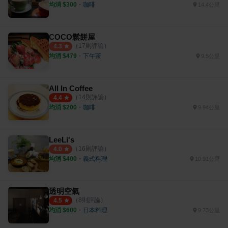
均消 $
300
・
咖啡
14.4公里
COCO鬆餅屋
（
17
則評論）
4.3
均消 $
479
・
下午茶
9.5公里
All In Coffee
（
14
則評論）
4.4
均消 $
200
・
咖啡
9.94公里
LeeLi's
（
16
則評論）
4.0
均消 $
400
・
義式料理
10.91公里
透明空氣
（
8
則評論）
4.5
均消 $
600
・
日本料理
9.73公里