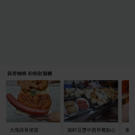
茴香咖啡 的相似餐廳
大塊排骨便當
懿軒豆漿中西早餐點心
御品