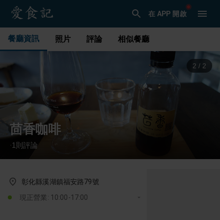
在 APP 開啟
餐廳資訊
照片
評論
相似餐廳
2
/
2
茴香咖啡
1
則評論
·
彰化縣溪湖鎮福安路79號
現正營業: 10:00-17:00