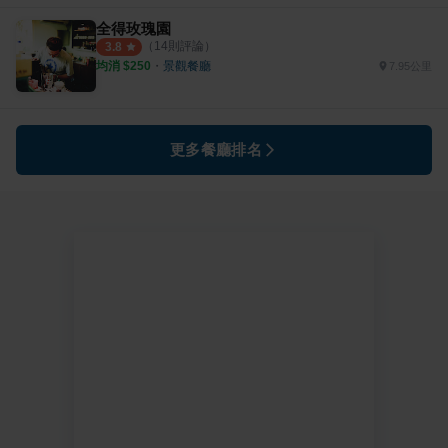
全得玫瑰園
（
14
則評論）
3.8
均消 $
250
・
景觀餐廳
7.95公里
更多餐廳排名