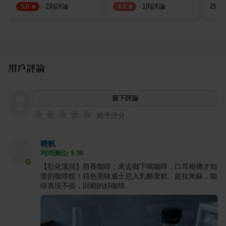
·
2
則評論
·
1
則評論
2
則
5.0
4.0
用戶評論
留下評論
給予評分
曉帆
均消價位: $
90
【彰化溪湖】茴香咖啡；來去鄉下喝咖啡，口耳相傳才知
道的咖啡館！特色美味威士忌入乳酪蛋糕、提拉米蘇，咖
啡表現不俗，回鄉的好咖啡。