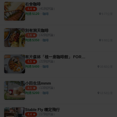
右舍咖啡
（
41
則評論）
4.4
均消 $
120
・
咖啡
9.77公里
別有洞天咖啡
（
32
則評論）
3.6
均消 $
350
・
咖啡
9.92公里
有片森林「植一座咖啡館」 FOREST ROASTING
（
22
則評論）
4.5
均消 $
400
・
咖啡
10.82公里
小田生活mmm
（
13
則評論）
4.1
均消 $
200
・
咖啡
12.52公里
Stable Fly 穩定飛行
（
17
則評論）
4.4