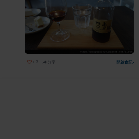
+
3
分享
開啟食記
›