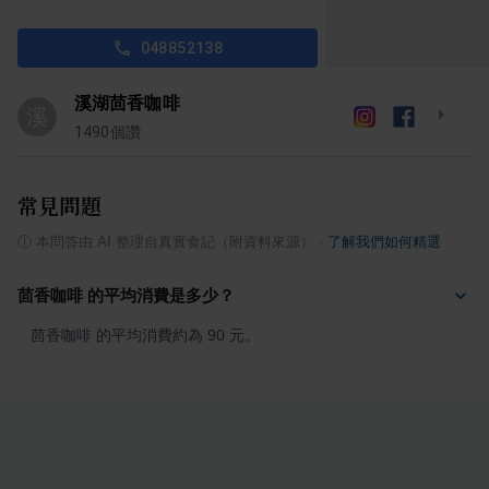
048852138
溪湖茴香咖啡
溪
1490
個讚
常見問題
ⓘ
本問答由 AI 整理自真實食記（附資料來源）
·
了解我們如何精選
茴香咖啡 的平均消費是多少？
茴香咖啡 的平均消費約為 90 元。