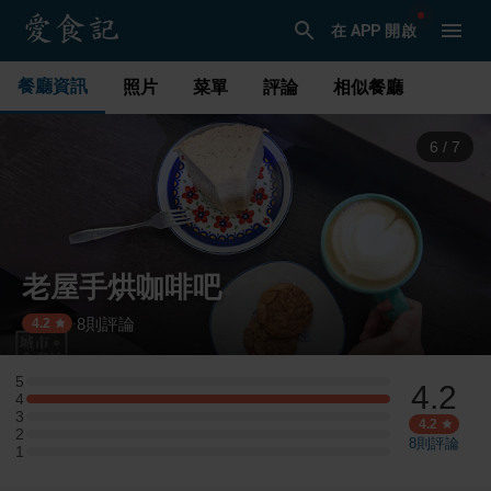
在 APP 開啟
餐廳資訊
照片
菜單
評論
相似餐廳
7
/
7
老屋手烘咖啡吧
8
則評論
·
4.2
5
4.2
5 星：0 則評論
4
4 星：2 則評論
3
3 星：0 則評論
4.2
2
2 星：0 則評論
8
則評論
1
1 星：0 則評論