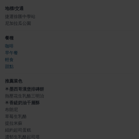
地標/交通
捷運徐匯中學站
尼加拉瓜公園
餐種
咖啡
早午餐
輕食
甜點
推薦菜色
🌟
墨西哥漢堡排磚餅
熱壓花生乳酪三明治
🌟
香緹奶油千層酥
布朗尼
草莓生乳酪
提拉米蘇
紐約起司蛋糕
濃郁生乳酪起司塔