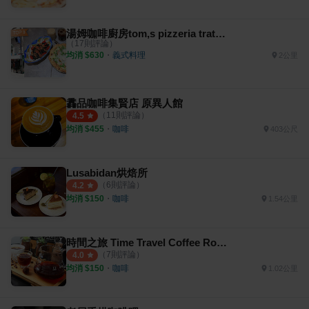
湯姆咖啡廚房tom,s pizzeria trattoria
（
17
則評論）
均消 $
630
・
義式料理
2公里
馫品咖啡集賢店 原異人館
（
11
則評論）
4.5
均消 $
455
・
咖啡
403公尺
Lusabidan烘焙所
（
6
則評論）
4.2
均消 $
150
・
咖啡
1.54公里
時間之旅 Time Travel Coffee Roaster
（
7
則評論）
4.0
均消 $
150
・
咖啡
1.02公里