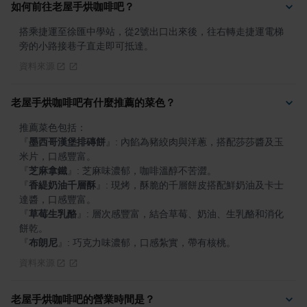
如何前往老屋手烘咖啡吧？
搭乘捷運至徐匯中學站，從2號出口出來後，往右轉走捷運電梯
旁的小路接巷子直走即可抵達。
資料來源
老屋手烘咖啡吧有什麼推薦的菜色？
『
墨西哥漢堡排磚餅
』
: 內餡為豬絞肉與洋蔥，搭配莎莎醬及玉
『
芝麻拿鐵
』
『
香緹奶油千層酥
』
: 現烤，酥脆的千層餅皮搭配鮮奶油及卡士
『
草莓生乳酪
』
: 層次感豐富，結合草莓、奶油、生乳酪和消化
『
布朗尼
』
: 巧克力味濃郁，口感紮實，帶有核桃。
資料來源
老屋手烘咖啡吧的營業時間是？