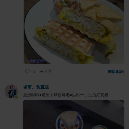
+
2
分享
開啟食記
›
城市。食畫誌
蘆洲咖啡●老屋手烘咖啡吧●烘出一手生活好質感