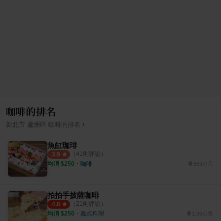
咖啡的排名
›
新北市
蘆洲區
咖啡
的排名
魚缸珈琲
（
41
則評論）
3.9
均消 $
250
・
咖啡
659公尺
拍拍手披薩咖啡
（
21
則評論）
4.8
均消 $
250
・
義式料理
1.99公里