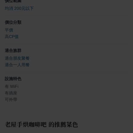
價位範圍
均消 200元以下
價位分類
平價
高CP值
適合族群
適合朋友聚餐
適合一人用餐
設施特色
有 WiFi
有插座
可外帶
老屋手烘咖啡吧
的推薦菜色