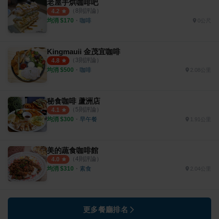
老屋手烘咖啡吧
（
8
則評論）
4.2
均消 $
170
・
咖啡
0公尺
Kingmauii 金茂宜咖啡
（
3
則評論）
4.8
均消 $
500
・
咖啡
2.08公里
秘食咖啡 蘆洲店
（
5
則評論）
4.1
均消 $
300
・
早午餐
1.91公里
美的蔬食咖啡館
（
4
則評論）
4.0
均消 $
310
・
素食
2.04公里
更多餐廳排名