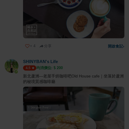
+
4
分享
開啟食記
›
SHINYBAN's Life
均消價位: $
200
4.5
新北蘆洲—老屋手烘咖啡吧Old House cafe｜坐落於蘆洲
的秘境質感咖啡廳