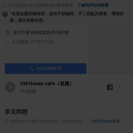
以下資訊由 AI 從部落客食記彙整整理
·
了解我們如何精選
“
老屋改建的咖啡館，提供手烘咖啡、手工甜點及輕食，環境舒
適，適合放鬆休憩。
”
新北市蘆洲區集賢路269巷3號
今日營業: 07:30-17:30
0282868575
Old House cafe（老屋）
O
916
個讚
常見問題
ⓘ
本問答由 AI 整理自真實食記（附資料來源）
·
了解我們如何精選