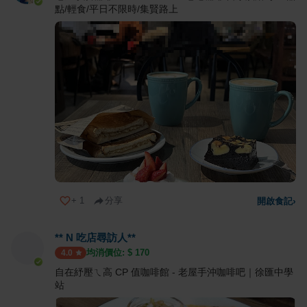
點/輕食/平日不限時/集賢路上
+
1
分享
開啟食記
›
** N 吃店尋訪人**
均消價位: $
170
4.0
自在紓壓ㄟ高 CP 值咖啡館 - 老屋手沖咖啡吧｜徐匯中學
站