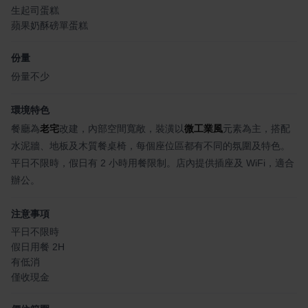
生起司蛋糕
蘋果奶酥磅單蛋糕
份量
份量不少
環境特色
餐廳為
老宅
改建，內部空間寬敞，裝潢以
微工業風
元素為主，搭配
水泥牆、地板及木質餐桌椅，每個座位區都有不同的氛圍及特色。
平日不限時，假日有 2 小時用餐限制。店內提供插座及 WiFi，適合
辦公。
注意事項
平日不限時
假日用餐 2H
有低消
僅收現金