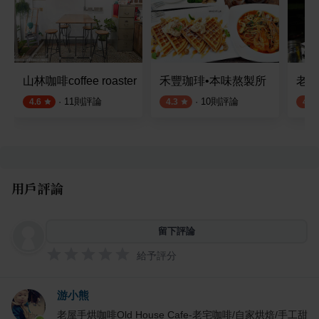
山林咖啡coffee roaster
禾豐珈琲•本味熬製所
老柴
·
11
則評論
·
10
則評論
4.6
4.3
4.3
用戶評論
留下評論
給予評分
游小熊
老屋手烘咖啡Old House Cafe-老宅咖啡/自家烘焙/手工甜