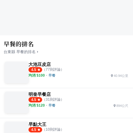
早餐的排名
›
台東縣
早餐
的排名
大池豆皮店
（
77
則評論）
4.5
均消 $
100
・
早餐
40.94公里
明奎早餐店
（
31
則評論）
4.5
均消 $
120
・
早餐
894公尺
早點大王
（
10
則評論）
4.5