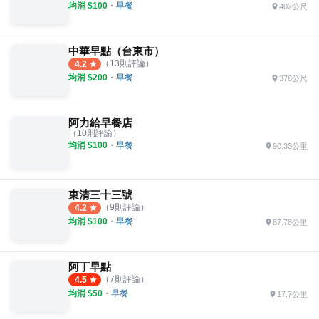
均消 $
100
・
早餐
402公尺
中華早點（台東市）
（
13
則評論）
4.2
均消 $
200
・
早餐
378公尺
阿力給早餐店
（
10
則評論）
均消 $
100
・
早餐
90.33公里
東清三十三號
（
9
則評論）
4.2
均消 $
100
・
早餐
87.78公里
阿丁早點
（
7
則評論）
4.5
均消 $
50
・
早餐
17.7公里