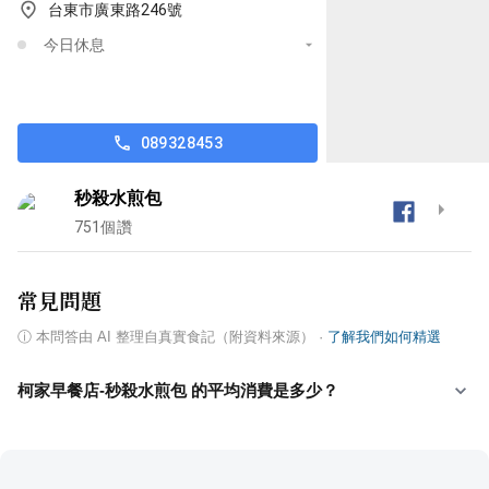
台東市廣東路246號
今日休息
089328453
秒殺水煎包
751
個讚
常見問題
ⓘ
本問答由 AI 整理自真實食記（附資料來源）
·
了解我們如何精選
柯家早餐店-秒殺水煎包 的平均消費是多少？