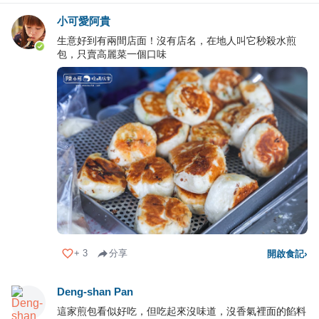
小可愛阿貴
生意好到有兩間店面！沒有店名，在地人叫它秒殺水煎
包，只賣高麗菜一個口味
+
3
分享
開啟食記
›
Deng-shan Pan
這家煎包看似好吃，但吃起來沒味道，沒香氣裡面的餡料