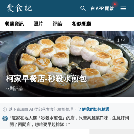
在 APP 開啟
餐廳資訊
照片
評論
相似餐廳
1
/
4
柯家早餐店-秒殺水煎包
7
則評論
·
以下資訊由 AI 從部落客食記彙整整理
·
了解我們如何精選
“
這家在地人稱「秒殺水煎包」的店，只賣高麗菜口味，生意好到
開了兩間店，想吃要早起排隊！
”