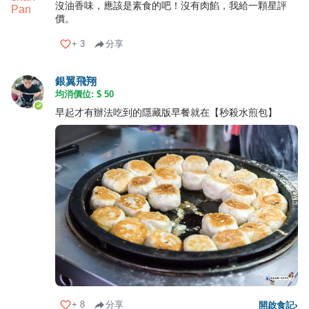
沒油香味，應該是素食的吧！沒有肉餡，我給一顆星評
價。
+
3
分享
銀翼飛翔
均消價位: $
50
早起才有辦法吃到的隱藏版早餐就在【秒殺水煎包】
+
8
分享
開啟食記
›