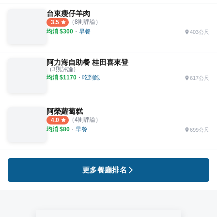
台東瘦仔羊肉
（
8
則評論）
3.5
均消 $
300
・
早餐
403公尺
阿力海自助餐 桂田喜來登
（
3
則評論）
均消 $
1170
・
吃到飽
617公尺
阿榮蘿蔔糕
（
4
則評論）
4.0
均消 $
80
・
早餐
699公尺
更多餐廳排名