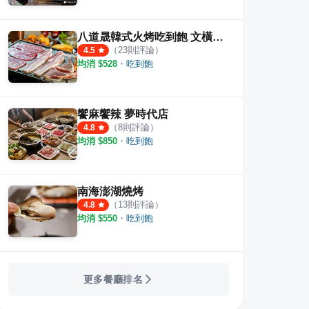
·
57
則評論
·
6
則評論
5.0
4.4
八道晟韓式火烤吃到飽 文橫旗艦店
（
23
則評論）
4.5
均消 $
528
・
吃到飽
饗麻饗辣 夢時代店
（
8
則評論）
4.8
均消 $
850
・
吃到飽
南海澎湖燒烤
（
13
則評論）
4.8
均消 $
550
・
吃到飽
更多餐廳排名