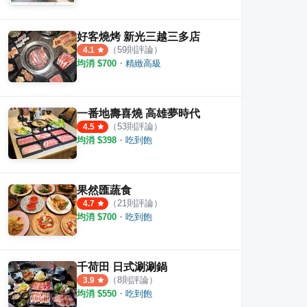
好客燒烤 新光三越三多店
（
59
則評論）
4.1
均消 $
700
・
精緻高級
一番地壽喜燒 高雄夢時代
（
53
則評論）
4.5
均消 $
398
・
吃到飽
果然匯蔬食
（
21
則評論）
4.7
均消 $
700
・
吃到飽
千荷田 日式涮涮鍋
（
8
則評論）
3.9
均消 $
550
・
吃到飽
涮涮屋 高雄華榮店
金源日式涮涮鍋總店
涮乃