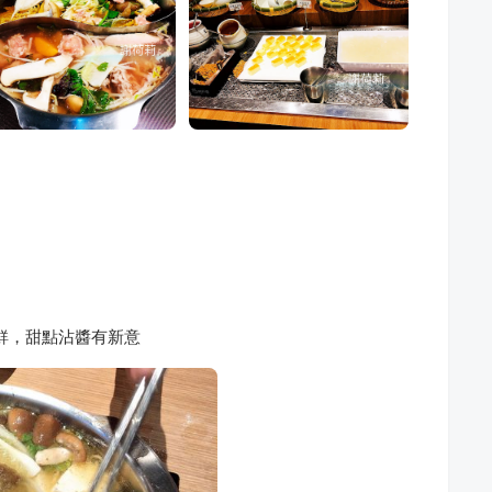
鮮，甜點沾醬有新意