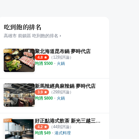
吃到飽的排名
高雄市
前鎮區
吃到飽
的排名
›
聚北海道昆布鍋 夢時代店
（
12
則評論）
4.8
均消 $
500
・
火鍋
新馬辣經典麻辣鍋 夢時代店
（
29
則評論）
3.9
均消 $
800
・
火鍋
好正點港式飲茶 新光三越三多店
（
44
則評論）
4.2
均消 $
49
・
港式料理