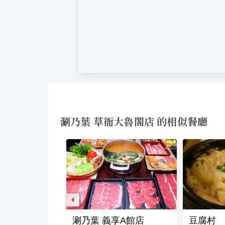
涮乃葉 草衙大魯閣店 的相似餐廳
鍋
涮乃葉 義享A館店
豆腐村