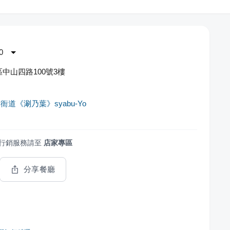
0
中山四路100號3樓
衙道《涮乃葉》syabu-Yo
行銷服務請至
店家專區
分享餐廳