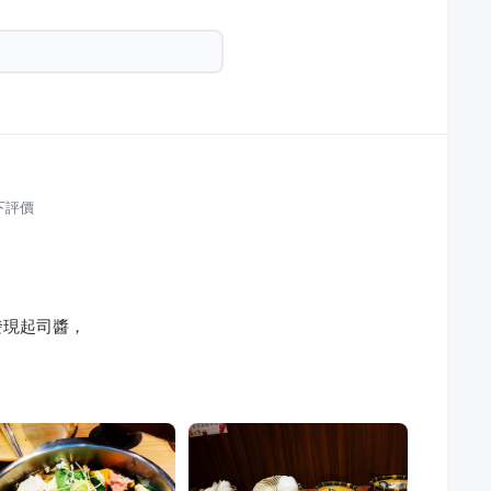
下評價
，
發現起司醬，