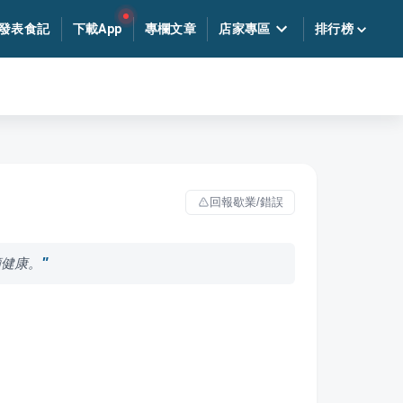
發表食記
下載App
專欄文章
店家專區
排行榜
回報歇業/錯誤
顧健康。