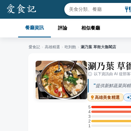
餐廳資訊
評論
相似餐廳
愛食記
›
高雄
精選
›
吃到飽
›
涮乃葉 草衙大魯閣店
涮乃葉 草
以下資訊由 AI 從部
提供新鮮蔬菜與精
高雄
美食精選
5
5 星：2 則評論
4
4 星：2 則評論
3
3 星：0 則評論
2
2 星：1 則評論
1
1 星：0 則評論