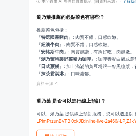
ⓘ
本問答由 AI 整理自真實食記（附資料來源）
·
了解我
涮乃葉推薦的必點菜色有哪些？
『
特選國產豬肉
』
『
紐澳牛肉
』
『
安格斯牛肉
』
『
涮乃葉特製野菜豬肉咖哩
』
『
日式蕨餅
』
『
抹茶霜淇淋
』
: 口味濃郁。
資料來源
涮乃葉 是否可以進行線上預訂？
可以。涮乃葉 提供線上預訂服務，您可以透過以
LPimPrzunBVFBi0ckJB:inline-live-2a466/-LPjZJ