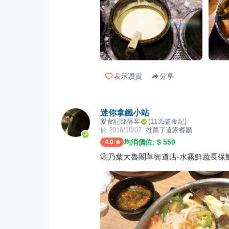
表示讚賞
分享
迷你拿鐵小站
愛食記部落客
(
1135
篇食記)
於
2018/10/02
推薦了這家餐廳
均消價位: $
550
4.0
涮乃葉大魯閣草衙道店-水霧鮮蔬長保