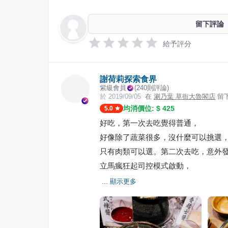
留下評論
給予評分
謝荷莉探索食界
紫級會員
(
240
則評論)
於
2019/09/05
在
涮乃葉 草衙大魯閣店
留
均消價位: $
425
5.0
好吃，第一次去吃覺得普通，
好像除了蔬菜很多，沒什麼可以挑選
只有肉類可以選。第二次去吃，意外
立馬瘋狂起司控模式啟動，
... 顯示更多