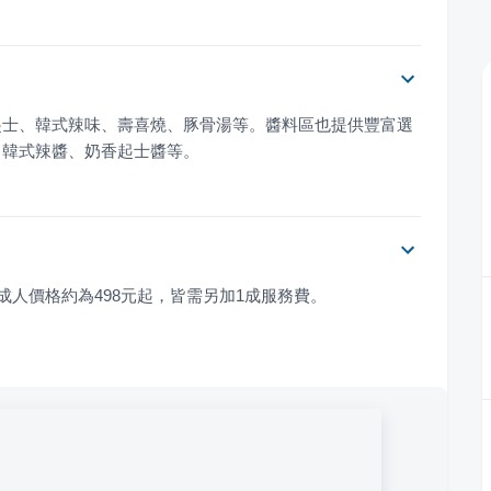
起士、韓式辣味、壽喜燒、豚骨湯等。醬料區也提供豐富選
、韓式辣醬、奶香起士醬等。
成人價格約為498元起，皆需另加1成服務費。