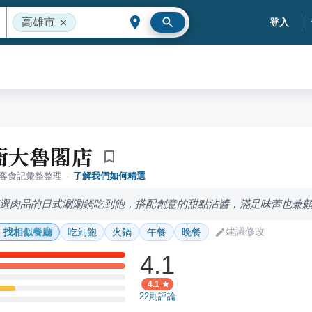
高雄市
登入
衙大魯閣店
落客食記彙整整理
·
了解我們如何精選
選肉品的日式涮涮鍋吃到飽，搭配創意的甜點沾醬，滿足味蕾也兼
建議修改
找相似餐廳
吃到飽
火鍋
午餐
晚餐
4.1
4.1
22
則評論