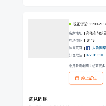
現正營業: 11:00-21:3
高雄市前鎮區
店家地址
|
$
449
均消價位
|
大魯閣草
臉書頁面
|
077915310
訂位電話
|
您是餐廳老闆？想要更多
線上訂位
常見問題