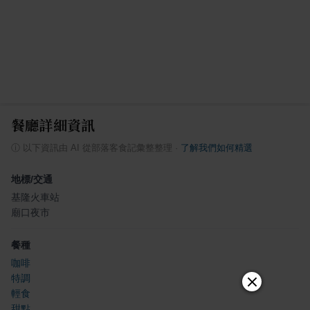
餐廳詳細資訊
ⓘ
以下資訊由 AI 從部落客食記彙整整理
·
了解我們如何精選
地標/交通
基隆火車站
廟口夜市
餐種
咖啡
特調
輕食
甜點