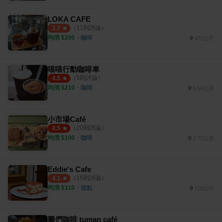
LOKA CAFE
（
11
則評論）
3.7
均消 $
200
・
咖啡
472公尺
喵喵行動咖啡車
（
5
則評論）
4.5
均消 $
210
・
咖啡
5.69公里
小市場Café
（
20
則評論）
4.5
均消 $
100
・
咖啡
3.73公里
Eddie's Cafe
（
15
則評論）
4.1
均消 $
310
・
甜點
710公尺
圖們咖啡 tuman café