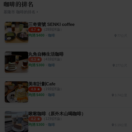
咖啡的排名
›
基隆市
咖啡
的排名
三奇壹號 SENKI coffee
（
28
則評論）
4.7
均消 $
400
・
咖啡
77公尺
丸角自轉生活咖啡
（
43
則評論）
4.3
均消 $
300
・
咖啡
277公尺
美有計劃Cafe
（
19
則評論）
4.9
均消 $
400
・
咖啡
3.74公里
啾啾咖啡（原外木山喝咖啡）
（
12
則評論）
4.2
均消 $
300
・
咖啡
5.19公里