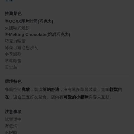
推薦菜色
🌟
OOXX厚片吐司(巧克力)
火腿歐式燒餅
🌟
Melting Chocolate(熔岩巧克力)
巧克力歐蕾
薄荷可爾必思沙瓦
冬季戀歌
草莓歐蕾
天堂鳥
環境特色
餐廳空間
寬敞
，裝潢
簡約舒適
，沒有過多華麗裝潢，氛圍
輕鬆自
在
，適合三五好友聚會。店內有
可愛的小貓咪
與客人互動。
注意事項
試營運中
有低消
不限時