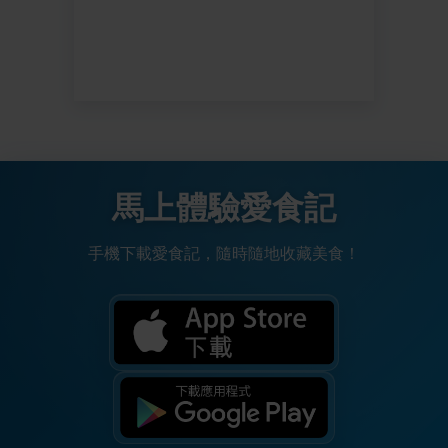
馬上體驗愛食記
手機下載愛食記，隨時隨地收藏美食！