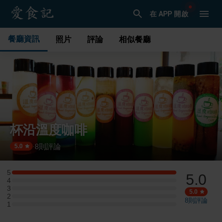
在 APP 開啟
餐廳資訊
照片
評論
相似餐廳
杯沿溫度咖啡
8
則評論
·
5.0
5
5.0
5 星：1 則評論
4
4 星：0 則評論
3
3 星：0 則評論
5.0
2
2 星：0 則評論
8
則評論
1
1 星：0 則評論