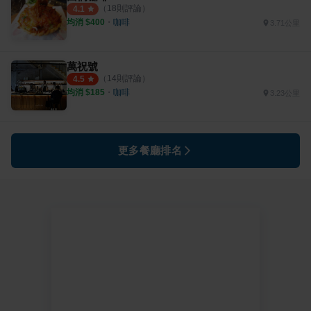
（
18
則評論）
4.1
均消 $
400
・
咖啡
3.71公里
萬祝號
（
14
則評論）
4.5
均消 $
185
・
咖啡
3.23公里
更多餐廳排名