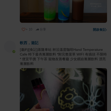
+
10
分享
開啟食記
›
軟西，遊記
[邀約][食記]基隆車站 杯沿溫度咖啡Hand Temperature
Cafe 時下最夯漸層飲料 *附完整菜單 WIFI 有插頭 不限時
* 便宜平價 下午茶 寵物友善餐廳 少女繽紛漸層飲料 漂亮
漸層飲料