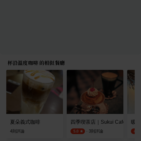
杯沿溫度咖啡 的相似餐廳
夏朵義式咖啡
四季喫茶店｜Sukui Café
暖日咖
4
則評論
·
3
則評論
5.0
4.5