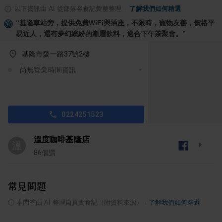
以下資訊由 AI 從部落客食記彙整整理
·
了解我們如何精選
“
基隆車站旁，提供免費WiFi與插座，不限時，寵物友善，價格平
易近人，還有夢幻繽紛的漸層飲料，適合下午茶聚會。
”
基隆市愛一路37號2樓
尚無營業時間資訊
0224251523
溫度咖啡基隆店
溫
86
個讚
常見問題
ⓘ
本問答由 AI 整理自真實食記（附資料來源）
·
了解我們如何精選