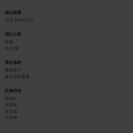
價位範圍
均消 200元以下
價位分類
平價
高CP值
適合族群
適合親子
適合朋友聚餐
設施特色
有Wifi
有插座
有冷氣
可外帶