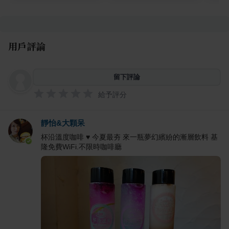
用戶評論
留下評論
給予評分
靜怡&大顆呆
杯沿溫度咖啡 ♥ 今夏最夯 來一瓶夢幻繽紛的漸層飲料 基
隆免費WiFi.不限時咖啡廳