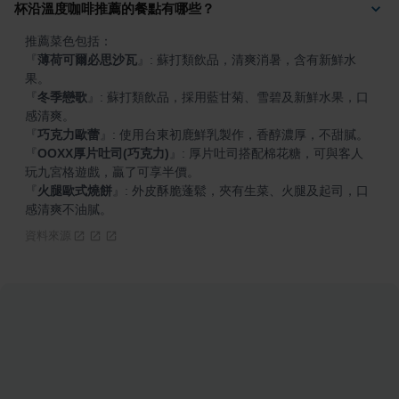
杯沿溫度咖啡推薦的餐點有哪些？
『
薄荷可爾必思沙瓦
』
: 蘇打類飲品，清爽消暑，含有新鮮水
『
冬季戀歌
』
: 蘇打類飲品，採用藍甘菊、雪碧及新鮮水果，口
『
巧克力歐蕾
』
『
OOXX厚片吐司(巧克力)
』
: 厚片吐司搭配棉花糖，可與客人
『
火腿歐式燒餅
』
: 外皮酥脆蓬鬆，夾有生菜、火腿及起司，口
感清爽不油膩。
資料來源