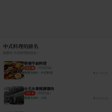
中式料理的排名
›
桃園市
中式料理
的排名
華潮手創料理
（
35
則評論）
4.2
均消 $
600
・
中式料理
21.19公里
台北永康豬腳爌肉
（
8
則評論）
4.8
均消 $
100
・
小吃
13.88公里