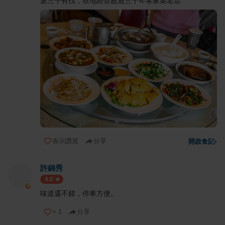
桌三千有找，在地經營超過三十年客家菜老店
表示讚賞
分享
開啟食記
›
許錦秀
4.0
味道還不錯，停車方便。
+
1
分享