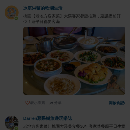
冰淇淋猫的軟爛生活
桃園【老地方客家菜】大溪客家餐廳推薦，建議提前訂
位！連平日都要客滿
表示讚賞
分享
開啟食記
›
Darren蘋果樹旅遊玩樂誌
老地方客家菜》桃園大溪美食餐30年客家菜餐廳平日生意