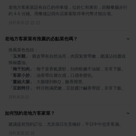
老地方客家菜設有自己的停車場，位於仁和東街，距離餐廳步行
約 4-5 分鐘。用餐後記得向店家索取停車代幣才能出場。
資料來源
老地方客家菜有推薦的必點菜色嗎？
『
玉米雞
』
: 雞皮帶有自然油亮，肉質紮實帶嫩，建議沾桔醬或
『
梅干扣肉
』
『
客家小炒
』
『
薑絲大腸
』
『
豆鼓蚵仔
』
: 蚵仔飽滿肥嫩，豆鼓醬汁鹹香帶甜，非常下飯。
資料來源
如何預約老地方客家菜？
建議提前預約訂位，尤其假日生意極好，平日中午也常客滿。
資料來源