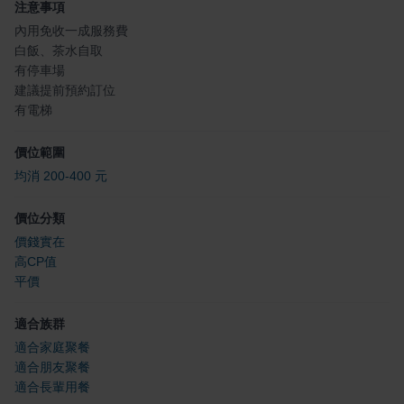
注意事項
內用免收一成服務費
白飯、茶水自取
有停車場
建議提前預約訂位
有電梯
價位範圍
均消 200-400 元
價位分類
價錢實在
高CP值
平價
適合族群
適合家庭聚餐
適合朋友聚餐
適合長輩用餐