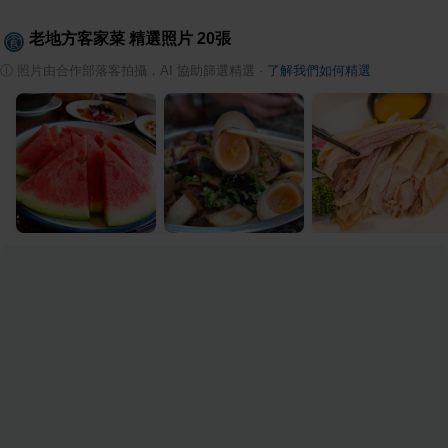
老地方客家菜
精選照片
20
張
ⓘ
照片由合作部落客拍攝，AI 協助篩選精選
·
了解我們如何精選