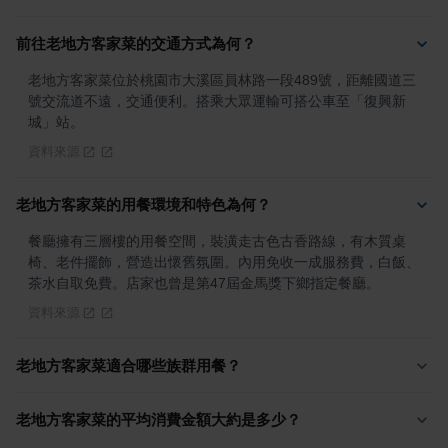
前往老地方客家菜的交通方式為何？
老地方客家菜位於桃園市大溪區員林路一段489號，距離國道三
號交流道不遠，交通便利。搭乘大眾運輸可搭公車至「復興新
城」站。
資料來源
老地方客家菜的用餐環境和特色為何？
餐廳擁有三層樓的用餐空間，裝潢走古色古香路線，有木質桌
椅、老件擺飾，營造出懷舊氛圍。內用免收一成服務費，白飯、
茶水自取免費。店家也曾是第47屆金馬獎下鄉指定餐廳。
資料來源
老地方客家菜適合哪些族群用餐？
老地方客家菜的平均消費金額大約是多少？