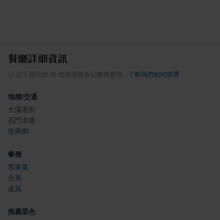
餐廳詳細資訊
ⓘ
以下資訊由 AI 從部落客食記彙整整理
·
了解我們如何精選
地標/交通
大溪老街
石門水庫
復興鄉
餐種
客家菜
合菜
桌菜
推薦菜色