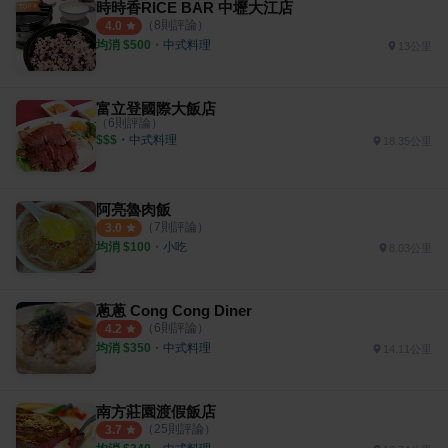
時時香RICE BAR 中壢大江店
（
8
則評論）
4.0
均消 $
500
・
中式料理
13公里
富立登國際大飯店
（
6
則評論）
$$$
・
中式料理
18.35公里
阿亮魯肉飯
（
7
則評論）
3.0
均消 $
100
・
小吃
8.03公里
蔥蔥 Cong Cong Diner
（
6
則評論）
4.2
均消 $
350
・
中式料理
14.11公里
南方莊園渡假飯店
（
25
則評論）
3.7