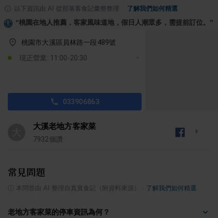
以下資訊由 AI 從部落客食記彙整整理
·
了解我們如何精選
“
桃園在地人推薦，客家風味道地，假日人潮眾多，需提前訂位。
”
桃園市大溪區員林路一段489號
現正營業: 11:00-20:30
033906863
大溪老地方客家菜
大
7932
個讚
常見問題
ⓘ
本問答由 AI 整理自真實食記（附資料來源）
·
了解我們如何精選
老地方客家菜的停車資訊為何？