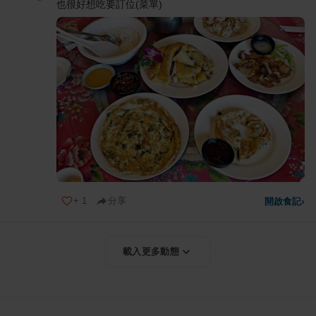
也很好想吃要訂位(菜單)
+
1
分享
開啟食記
›
載入更多動態