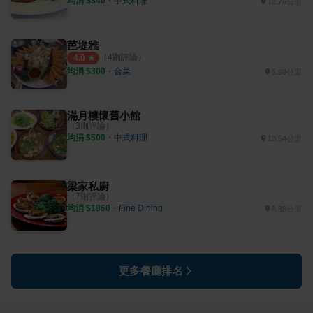
均消 $
340
・
中式料理
12.74公里
芭堤雅
（
4
則評論）
4.0
均消 $
300
・
合菜
5.98公里
滿月樓懷舊小館
（
3
則評論）
均消 $
500
・
中式料理
13.64公里
梁家私廚
（
7
則評論）
均消 $
1860
・
Fine Dining
8.88公里
更多餐廳排名