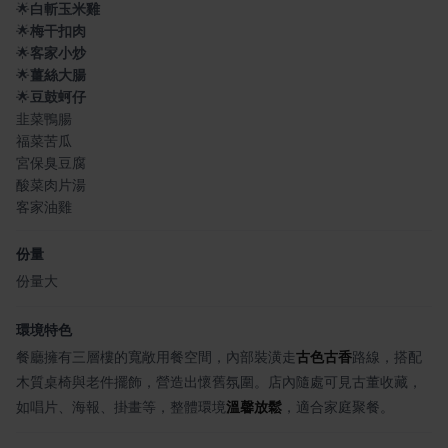
🌟
白斬玉米雞
🌟
梅干扣肉
🌟
客家小炒
🌟
薑絲大腸
🌟
豆鼓蚵仔
韭菜鴨腸
福菜苦瓜
宮保臭豆腐
酸菜肉片湯
客家油雞
份量
份量大
環境特色
餐廳擁有三層樓的寬敞用餐空間，內部裝潢走
古色古香
路線，搭配
木質桌椅與老件擺飾，營造出懷舊氛圍。店內隨處可見古董收藏，
如唱片、海報、掛畫等，整體環境
溫馨放鬆
，適合家庭聚餐。