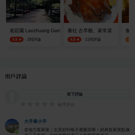
老莊園 Laozhuang Garden
番社 古早雞、家常菜
食味
·
2
則評論
·
11
則評論
4.8
4.8
3.2
用戶評論
留下評論
給予評分
大手牽小手
老地方客家菜｜生意好到每天都要排隊！經典客家菜點滿