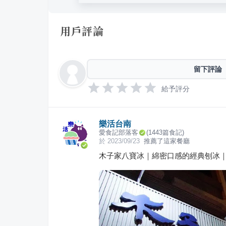
用戶評論
留下評論
給予評分
樂活台南
愛食記部落客
(
1443
篇食記)
於
2023/09/23
推薦了這家餐廳
木子家八寶冰｜綿密口感的經典刨冰