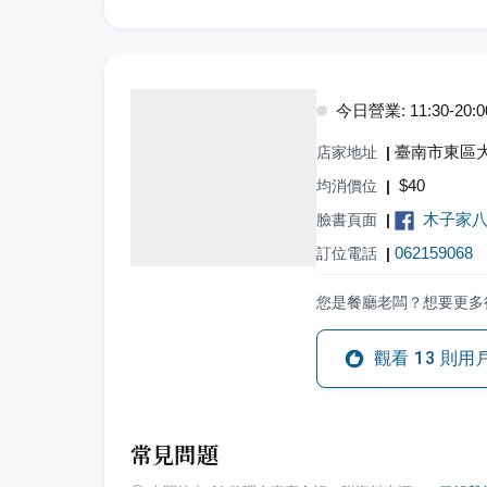
今日營業: 11:30-20:0
臺南市東區大
店家地址
|
$
40
均消價位
|
木子家
臉書頁面
|
062159068
訂位電話
|
您是餐廳老闆？想要更多
觀看
13
則用
常見問題