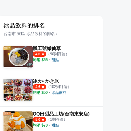
冰品飲料的排名
台南市
東區
冰品飲料
的排名
›
黑工號嫩仙草
（
90
則評論）
4.6
均消 $
55
・
甜點
冰ㄉ• かき氷
（
102
則評論）
4.6
均消 $
50
・
冰品飲料
QQ田甜品工坊(台南東安店)
（
1
則評論）
5.0
均消 $
70
・
甜點