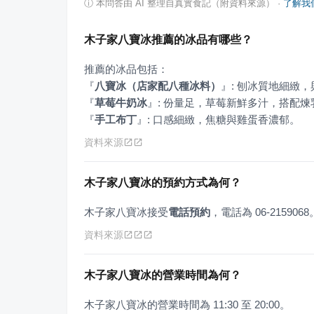
ⓘ
本問答由 AI 整理自真實食記（附資料來源）
·
了解我
木子家八寶冰推薦的冰品有哪些？
『
八寶冰（店家配八種冰料）
』
『
草莓牛奶冰
』
『
手工布丁
』
: 口感細緻，焦糖與雞蛋香濃郁。
資料來源
木子家八寶冰的預約方式為何？
木子家八寶冰接受
電話預約
，電話為 06-2159068
資料來源
木子家八寶冰的營業時間為何？
木子家八寶冰的營業時間為 11:30 至 20:00。