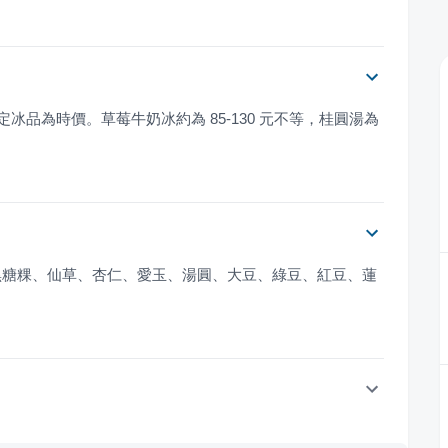
冰品為時價。草莓牛奶冰約為 85-130 元不等，桂圓湯為 
黑糖粿、仙草、杏仁、愛玉、湯圓、大豆、綠豆、紅豆、蓮