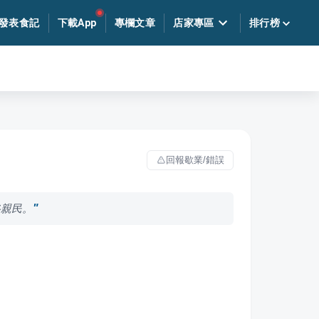
發表食記
下載App
專欄文章
店家專區
排行榜
回報歇業/錯誤
格親民。