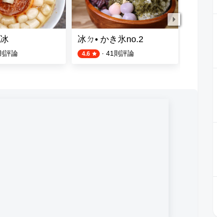
冰
冰ㄉ• かき氷no.2
家鄉八
則評論
·
41
則評論
4.6
4.8