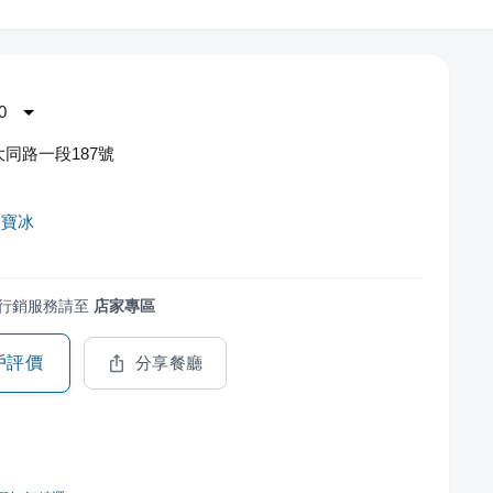
0
同路一段187號
八寶冰
行銷服務請至
店家專區
戶評價
分享餐廳