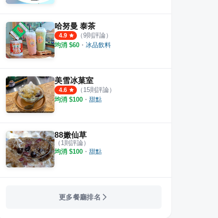
哈努曼 泰茶
（
9
則評論）
4.9
寶冰
金八寶 圓仔冰
奇異
均消 $
60
・
冰品飲料
·
14
則評論
·
4
則評論
5.0
5.0
美雪冰菓室
（
15
則評論）
4.6
均消 $
100
・
甜點
88嫩仙草
（
1
則評論）
均消 $
100
・
甜點
更多餐廳排名