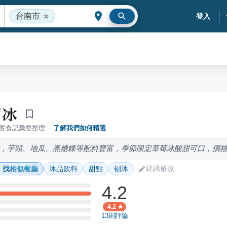
台南市
登入
寶冰
落客食記彙整整理
·
了解我們如何精選
，芋頭、地瓜、黑糖粿等配料豐富，季節限定草莓冰酸甜可口，價
建議修改
找相似餐廳
冰品飲料
甜點
刨冰
4.2
4.2
13
則評論