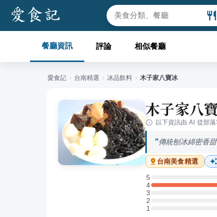
餐廳資訊
評論
相似餐廳
愛食記
›
台南
精選
›
冰品飲料
›
木子家八寶冰
木子家八
以下資訊由 AI 從部
傳統刨冰綿密香甜
台南
美食精選
5
5 星：0 則評論
4
4 星：3 則評論
3
3 星：0 則評論
2
2 星：0 則評論
1
1 星：0 則評論