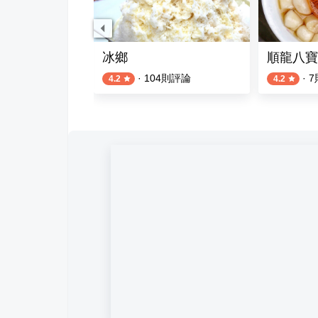
 台南店
冰鄉
順龍八寶
則評論
·
104
則評論
·
7
4.2
4.2