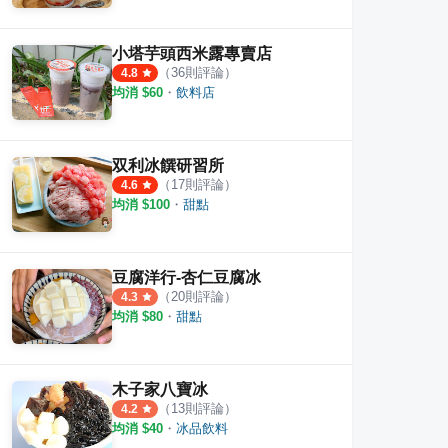
小塔芋頭西米露專賣店
（
36
則評論）
4.8
均消 $
60
・
飲料店
双利冰饌研習所
（
17
則評論）
4.6
均消 $
100
・
甜點
豆腐洋行-杏仁豆腐冰
（
20
則評論）
4.3
均消 $
80
・
甜點
木子家八寶冰
（
13
則評論）
4.2
均消 $
40
・
冰品飲料