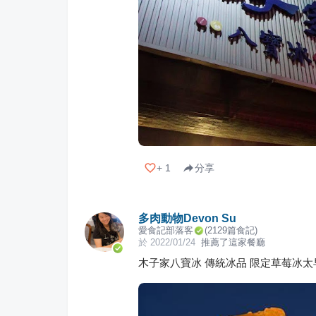
+
1
分享
多肉動物Devon Su
愛食記部落客
(
2129
篇食記)
於
2022/01/24
推薦了這家餐廳
木子家八寶冰 傳統冰品 限定草莓冰