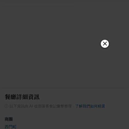
餐廳詳細資訊
ⓘ
以下資訊由 AI 從部落客食記彙整整理
·
了解我們如何精選
商圈
西門町