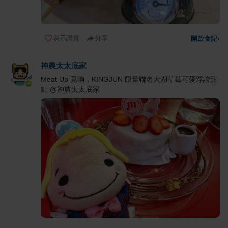
表示讚賞
分享
開啟食記
›
神農太太底家
Meat Up 覓晌，KINGJUN 限量聯名大湖草莓可愛浮誇甜
點 @神農太太底家