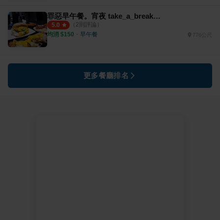
罪惡早午餐。宵夜 take_a_break-fast
（
2
則評論）
5.0
均消 $
150
・
早午餐
776公尺
更多餐廳排名