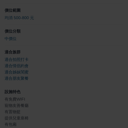
價位範圍
均消 500-800 元
價位分類
中價位
適合族群
適合拍照打卡
適合情侶約會
適合姊妹閨蜜
適合朋友聚餐
設施特色
有免費WIFI
寵物友善餐廳
有置物籃
提供兒童座椅
有包廂