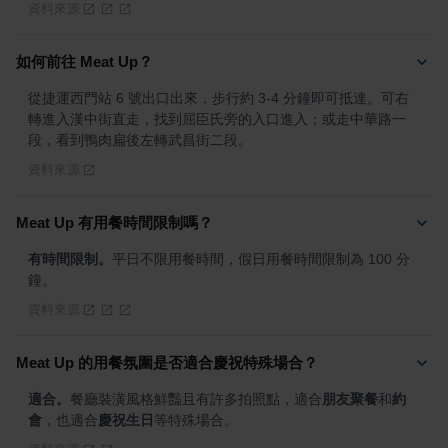
資料來源
如何前往 Meat Up？
從捷運西門站 6 號出口出來，步行約 3-4 分鐘即可抵達。可右
轉進入漢中街直走，找到屈臣氏旁的入口進入；或走中華路一
段，看到鴨肉扁後左轉武昌街二段。
資料來源
Meat Up 有用餐時間限制嗎？
有時間限制。
平日不限用餐時間，假日用餐時間限制為 100 分
鐘。
資料來源
Meat Up 的用餐氛圍是否適合慶祝特殊場合？
適合。
餐廳裝潢風格鮮豔且有許多拍照點，適合
朋友聚餐
和
約
會
，也適合
慶祝生日
等特殊場合。