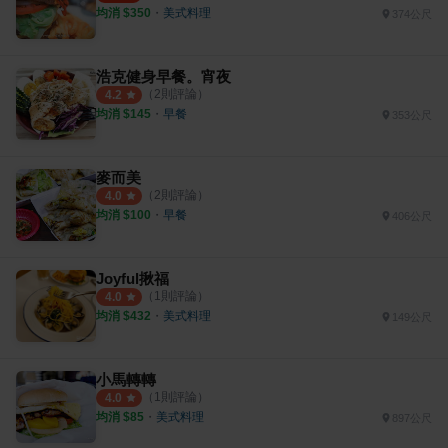
均消 $
350
・
美式料理
374公尺
浩克健身早餐。宵夜
（
2
則評論）
4.2
均消 $
145
・
早餐
353公尺
麥而美
（
2
則評論）
4.0
均消 $
100
・
早餐
406公尺
Joyful揪福
（
1
則評論）
4.0
均消 $
432
・
美式料理
149公尺
小馬轉轉
（
1
則評論）
4.0
均消 $
85
・
美式料理
897公尺