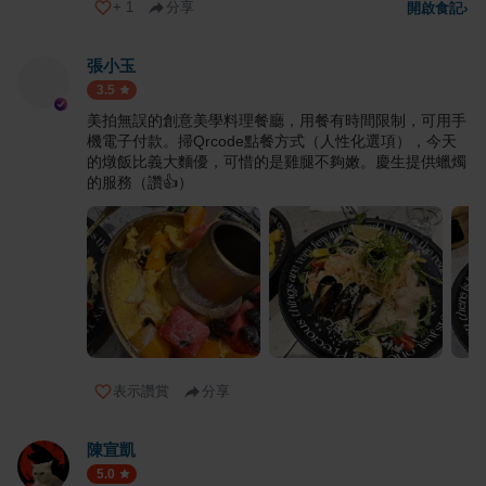
+
1
分享
開啟食記
›
張小玉
3.5
美拍無誤的創意美學料理餐廳，用餐有時間限制，可用手
機電子付款。掃Qrcode點餐方式（人性化選項），今天
的燉飯比義大麵優，可惜的是雞腿不夠嫩。慶生提供蠟燭
的服務（讚👍）
表示讚賞
分享
陳宣凱
5.0