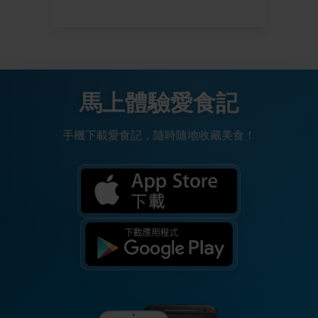
馬上體驗愛食記
手機下載愛食記，隨時隨地收藏美食！