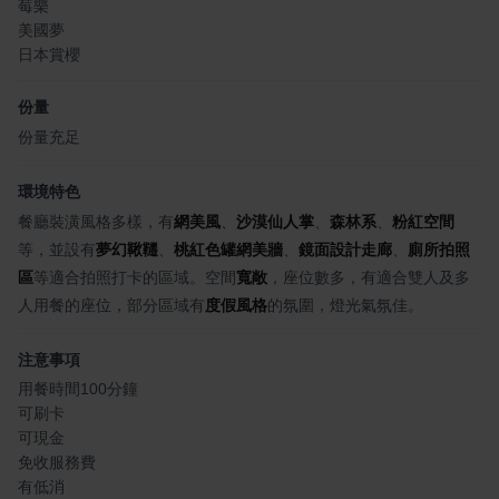
莓樂
美國夢
日本賞櫻
份量
份量充足
環境特色
餐廳裝潢風格多樣，有
網美風
、
沙漠仙人掌
、
森林系
、
粉紅空間
等，並設有
夢幻鞦韆
、
桃紅色罐網美牆
、
鏡面設計走廊
、
廁所拍照
區
等適合拍照打卡的區域。空間
寬敞
，座位數多，有適合雙人及多
人用餐的座位，部分區域有
度假風格
的氛圍，燈光氣氛佳。
注意事項
用餐時間100分鐘
可刷卡
可現金
免收服務費
有低消