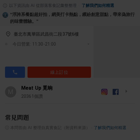
以下資訊由 AI 從部落客食記彙整整理
·
了解我們如何精選
“
浮誇系餐點超好拍，網美打卡熱點，繽紛創意甜點，帶來偽旅行
的味蕾體驗。
”
臺北市萬華區武昌街二段37號6樓
今日營業: 11:30-21:00
線上訂位
Meat Up 覓晌
M
20361
個讚
常見問題
ⓘ
本問答由 AI 整理自真實食記（附資料來源）
·
了解我們如何精選