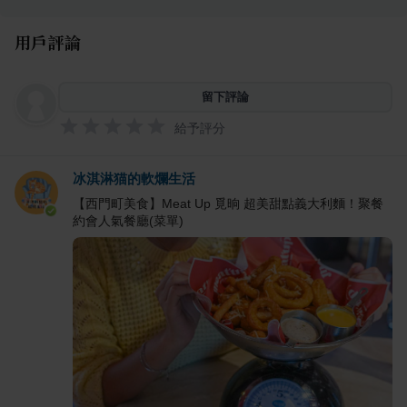
用戶評論
留下評論
給予評分
冰淇淋猫的軟爛生活
【西門町美食】Meat Up 覓晌 超美甜點義大利麵！聚餐
約會人氣餐廳(菜單)