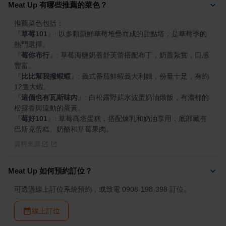
Meat Up 有哪些推薦的菜色？
『
草莓101
』
: 以多顆新鮮草莓堆疊而成的甜點塔，是草莓季的
『
莓你布行
』
: 草莓海鹽奶蓋舒芙蕾搭配布丁，奶蓋紮實，口感
『
比比幫我撥蝦蝦
』
: 義式番茄鮮蝦義大利麵，份量十足，有約
『
這個也有瓦斯味內
』
: 白松露野菇水波蛋奶油燉飯，有濃郁的
『
莓好101
』
: 草莓高塔蛋糕，搭配煉乳和奶油享用，底部藏有
巴斯克蛋糕、奶酪和草莓果肉。
資料來源
Meat Up 如何預約訂位？
可透過線上訂位系統預約，或致電 0908-198-398 訂位。
線上訂位