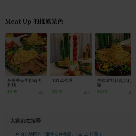
Meat Up
的推薦菜色
炙燒香蒜牛排義大
101草莓塔
黑松露野菇義大利
利麵
麵
$395
$690
$330
1
2
1
大家都在搜尋
🔎 台北地區的『寵物友善餐廳』Top 15 推薦！