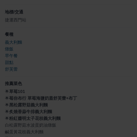
地標/交通
捷運西門站
餐種
義大利麵
燉飯
早午餐
甜點
舒芙蕾
推薦菜色
🌟
草莓101
🌟
莓你布行 草莓海鹽奶蓋舒芙蕾+布丁
🌟
黑松露野菇義大利麵
🌟
炙燒香蒜牛排義大利麵
🌟
粉紅醬明太子花枝義大利麵
白松露野菇水波蛋奶油燉飯
鹹蛋黃花枝義大利麵