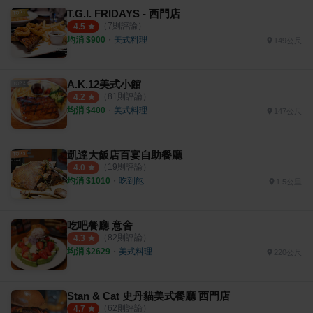
T.G.I. FRIDAYS - 西門店
（
7
則評論）
4.5
均消 $
900
・
美式料理
149公尺
A.K.12美式小館
（
81
則評論）
4.2
均消 $
400
・
美式料理
147公尺
凱達大飯店百宴自助餐廳
（
19
則評論）
4.0
均消 $
1010
・
吃到飽
1.5公里
吃吧餐廳 意舍
（
82
則評論）
4.3
均消 $
2629
・
美式料理
220公尺
Stan & Cat 史丹貓美式餐廳 西門店
（
62
則評論）
4.7