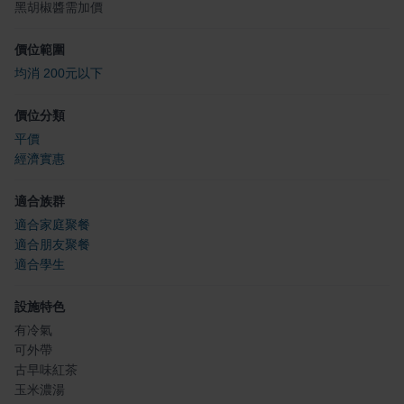
黑胡椒醬需加價
價位範圍
均消 200元以下
價位分類
平價
經濟實惠
適合族群
適合家庭聚餐
適合朋友聚餐
適合學生
設施特色
有冷氣
可外帶
古早味紅茶
玉米濃湯