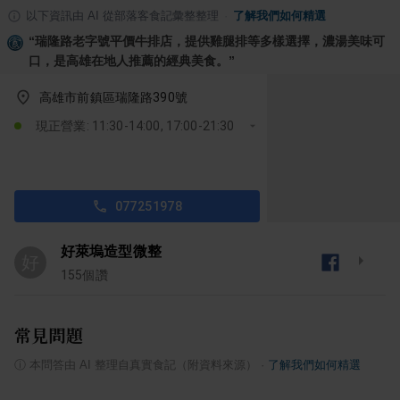
以下資訊由 AI 從部落客食記彙整整理
·
了解我們如何精選
“
瑞隆路老字號平價牛排店，提供雞腿排等多樣選擇，濃湯美味可
口，是高雄在地人推薦的經典美食。
”
高雄市前鎮區瑞隆路390號
現正營業: 11:30-14:00, 17:00-21:30
077251978
好萊塢造型微整
好
155
個讚
常見問題
ⓘ
本問答由 AI 整理自真實食記（附資料來源）
·
了解我們如何精選