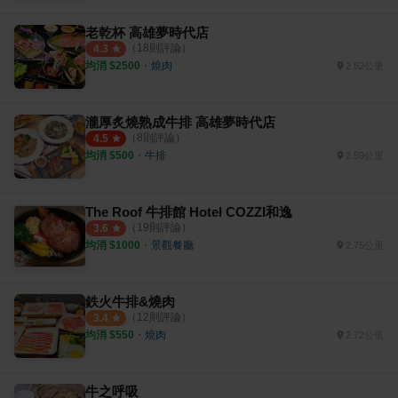
老乾杯 高雄夢時代店
（
18
則評論）
4.3
均消 $
2500
・
燒肉
2.62公里
瀧厚炙燒熟成牛排 高雄夢時代店
（
8
則評論）
4.5
均消 $
500
・
牛排
2.59公里
The Roof 牛排館 Hotel COZZI和逸
（
19
則評論）
3.6
均消 $
1000
・
景觀餐廳
2.75公里
鉄火牛排&燒肉
（
12
則評論）
3.4
均消 $
550
・
燒肉
2.72公里
牛之呼吸