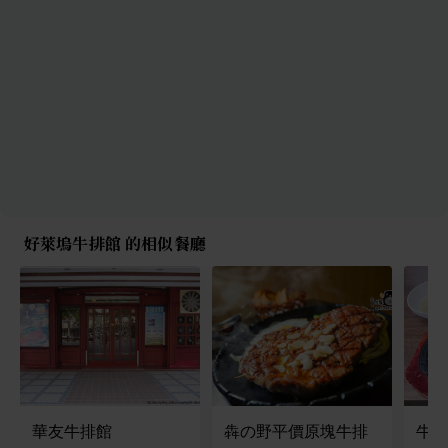
好萊塢牛排館 的相似餐廳
華友牛排館
犇の野平價原塊牛排
牛之