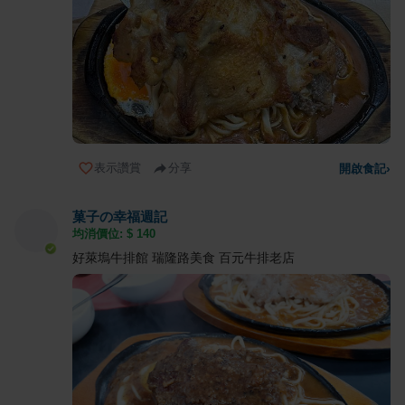
表示讚賞
分享
開啟食記
›
菓子の幸福週記
均消價位: $
140
好萊塢牛排館 瑞隆路美食 百元牛排老店