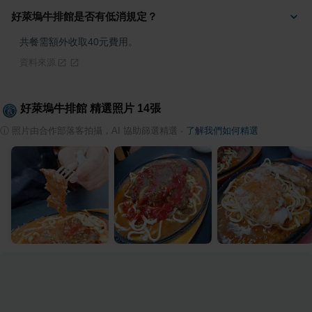
好萊塢牛排館是否有低消規定？
共餐需額外收取40元費用。
資料來源
好萊塢牛排館
精選照片
14
張
ⓘ
照片由合作部落客拍攝，AI 協助篩選精選
·
了解我們如何精選