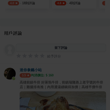
·
18
則評論
·
4
則評論
4.0
4.8
3.8
用戶評論
留下評論
給予評分
迷你拿鐵小站
均消價位: $
160
3.5
高雄前鎮牛排 好萊塢牛排，前鎮瑞隆路上老字號的牛排
店｜雞腿排有推｜內用濃湯續碗得加價｜高雄平價牛排