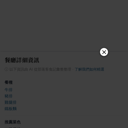
餐廳詳細資訊
ⓘ
以下資訊由 AI 從部落客食記彙整整理
·
了解我們如何精選
餐種
牛排
豬排
雞腿排
鐵板麵
推薦菜色