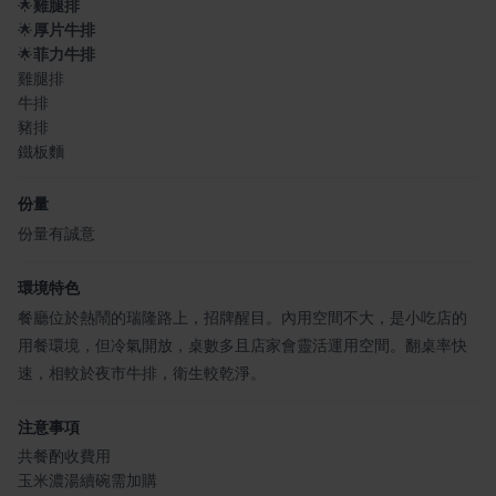
🌟
雞腿排
🌟
厚片牛排
🌟
菲力牛排
雞腿排
牛排
豬排
鐵板麵
份量
份量有誠意
環境特色
餐廳位於熱鬧的瑞隆路上，招牌醒目。內用空間不大，是小吃店的
用餐環境，但冷氣開放，桌數多且店家會靈活運用空間。翻桌率快
速，相較於夜市牛排，衛生較乾淨。
注意事項
共餐酌收費用
玉米濃湯續碗需加購