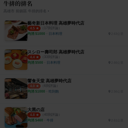
牛排的排名
›
高雄市
前鎮區
牛排
的排名
藝奇新日本料理 高雄夢時代店
（
17
則評論）
4.5
均消 $
1000
・
日本料理
2.63公里
スシロー壽司郎 高雄夢時代店
（
33
則評論）
4.4
均消 $
500
・
日本料理
2.66公里
饗食天堂 高雄夢時代店
（
6
則評論）
4.0
均消 $
1000
・
吃到飽
2.56公里
大黑の店
（
40
則評論）
4.8
均消 $
460
・
牛排
2.61公里