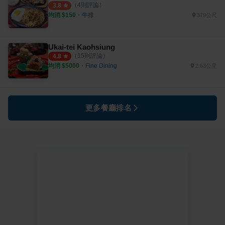
（
4
則評論）
3.8
均消 $
150
・
牛排
379公尺
Ukai-tei Kaohsiung
（
15
則評論）
4.8
均消 $
5000
・
Fine Dining
2.63公里
更多餐廳排名