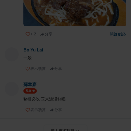
+
2
分享
開啟食記
›
Bo Yu Lai
一般
表示讚賞
分享
蘇韋嘉
5.0
豬排必吃 玉米濃湯好喝
表示讚賞
分享
載入更多動態