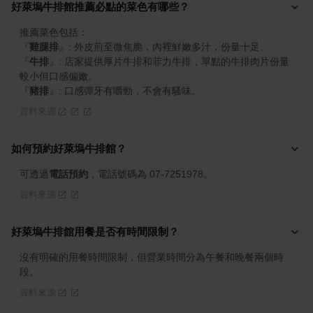
好萊塢牛排館推薦必點的菜色有哪些？
『
雞腿排
』
『
牛排
』
: 店家提供厚片牛排和菲力牛排，單點的牛排肉片份量
『
豬排
』
: 口感彈牙有嚼勁，不會有騷味。
資料來源
如何預約好萊塢牛排館？
可透過
電話預約
，電話號碼為 07-7251978。
資料來源
好萊塢牛排館用餐是否有時間限制？
沒有明確的用餐時間限制，但營業時間分為午餐和晚餐兩個時
段。
資料來源