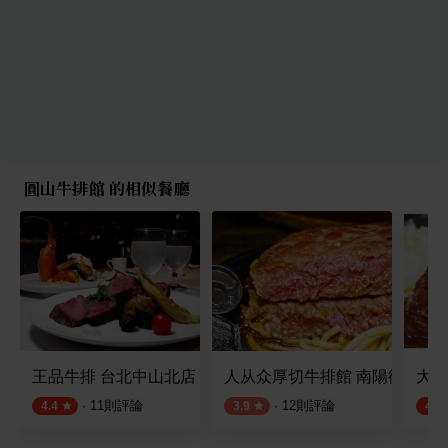
圓山牛排館 的相似餐廳
王品牛排 台北中山北店
人从众厚切牛排館 南陽街
大嘴
·
11
則評論
·
12
則評論
4.4
3.9
4.7