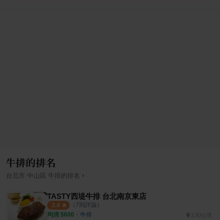
牛排的排名
›
台北市
中山區
牛排
的排名
TASTY西堤牛排 台北南京東店
（
7
則評論）
3.4
均消 $
600
・
牛排
2.93公里