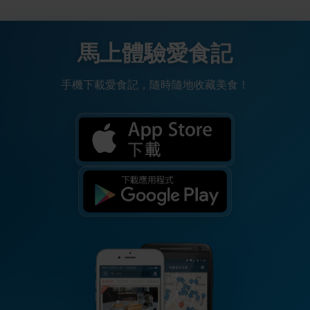
馬上體驗愛食記
手機下載愛食記，隨時隨地收藏美食！