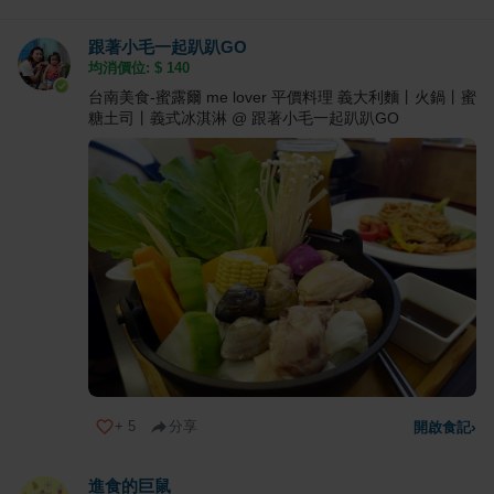
跟著小毛一起趴趴GO
均消價位: $
140
台南美食-蜜露爾 me lover 平價料理 義大利麵丨火鍋丨蜜
糖土司丨義式冰淇淋 @ 跟著小毛一起趴趴GO
+
5
分享
開啟食記
›
進食的巨鼠