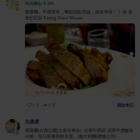
均消價位: $
300
蜜露爾。平價美味，餐點現點現做，值得等待！！ @ 進
食的巨鼠 Eating Giant Mouse
+
2
分享
開啟食記
›
花露露
蜜露爾|台南公園|台南火車站| -台南中西區 澎湃平價鱸魚
火鍋，每日限量新鮮直送。|義大利麵|蜜糖土司|