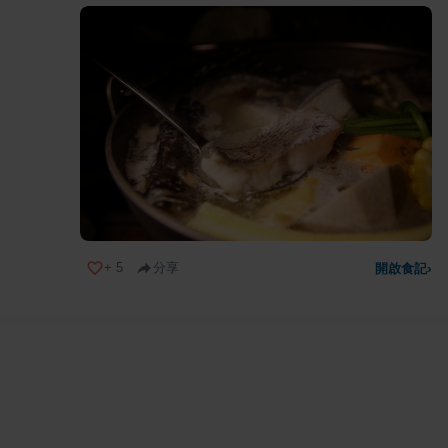
+
5
分享
開啟食記
›