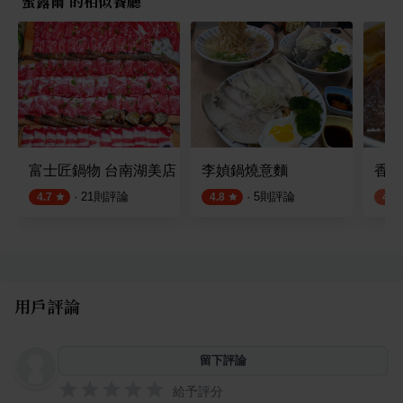
蜜露爾 的相似餐廳
富士匠鍋物 台南湖美店
李媜鍋燒意麵
香香
·
21
則評論
·
5
則評論
4.7
4.8
4.2
用戶評論
留下評論
給予評分