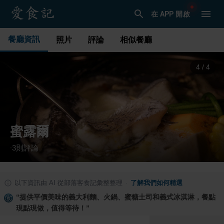
在 APP 開啟
餐廳資訊
照片
評論
相似餐廳
1
/
4
蜜露爾
3
則評論
·
以下資訊由 AI 從部落客食記彙整整理
·
了解我們如何精選
“
提供平價美味的義大利麵、火鍋、蜜糖土司和義式冰淇淋，餐點
現點現做，值得等待！
”