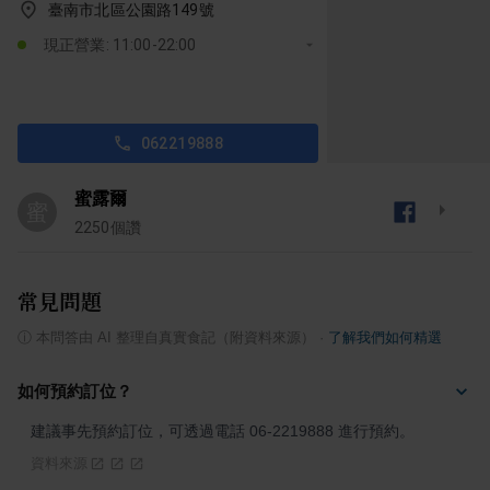
臺南市北區公園路149號
現正營業: 11:00-22:00
062219888
蜜露爾
蜜
2250
個讚
常見問題
ⓘ
本問答由 AI 整理自真實食記（附資料來源）
·
了解我們如何精選
如何預約訂位？
建議事先預約訂位，可透過電話 06-2219888 進行預約。
資料來源