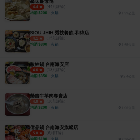
馨味薑母鴨
（
44
則評論）
4.4
均消 $
200
・
火鍋
1.99公里
SIOU JHIH 秀枝餐飲-和緯店
（
15
則評論）
4.1
均消 $
800
・
火鍋
1.65公里
敝姓鍋 台南海安店
（
13
則評論）
4.6
均消 $
350
・
火鍋
2.4公里
榮吉牛羊肉專賣店
（
16
則評論）
4.0
均消 $
200
・
火鍋
1.06公里
億品鍋 台南海安旗艦店
（
6
則評論）
5.0
均消 $
180
・
火鍋
2.36公里