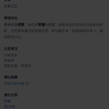
份量充足
環境特色
餐廳風格
樸素
，但也有
華麗
的氛圍，例如水晶吊燈和紅白皮椅的搭
配，並利用珠簾巧妙區隔空間。座位數不多，約能容納20來人，建
議提前訂位。
注意事項
只收現金
有低消
現點現做，需等待
價位範圍
均消 200-400 元
價位分類
平價
高CP值