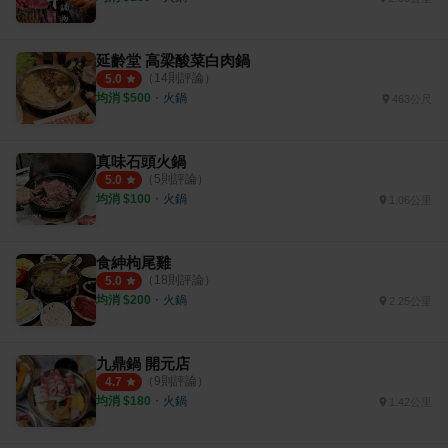
延齡堂 高梁酸菜白肉鍋
（
14
則評論）
5.0
均消 $
500
・
火鍋
463公尺
真味石頭火鍋
（
5
則評論）
5.0
均消 $
100
・
火鍋
1.06公里
食紳枸尾雞
（
18
則評論）
5.0
均消 $
200
・
火鍋
2.25公里
九鼎鍋 開元店
（
9
則評論）
4.7
均消 $
180
・
火鍋
1.42公里