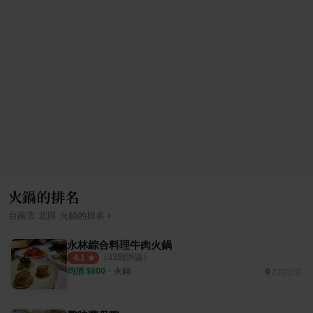
火鍋的排名
›
台南市
北區
火鍋
的排名
永林綜合料理牛肉火鍋
（
33
則評論）
4.1
均消 $
800
・
火鍋
2.02公里