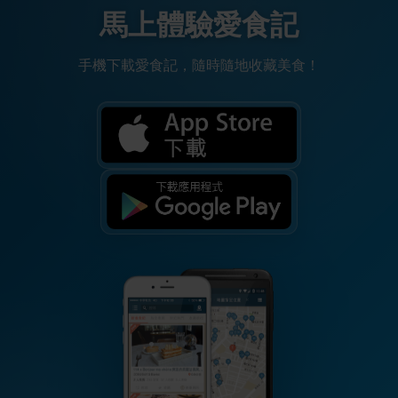
馬上體驗愛食記
手機下載愛食記，隨時隨地收藏美食！