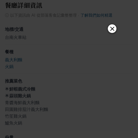
餐廳詳細資訊
ⓘ
以下資訊由 AI 從部落客食記彙整整理
·
了解我們如何精選
地標/交通
台南火車站
餐種
義大利麵
火鍋
推薦菜色
🌟
鮮蝦義式冷麵
🌟
蒜頭雞火鍋
青醬海鮮義大利麵
田園雞排茄汁義大利麵
竹笙雞火鍋
鱸魚火鍋
份量