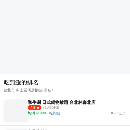
吃到飽的排名
›
台北市
中山區
吃到飽
的排名
和牛涮 日式鍋物放題 台北林森北店
（
13
則評論）
4.5
均消 $
1000
・
吃到飽
761公尺