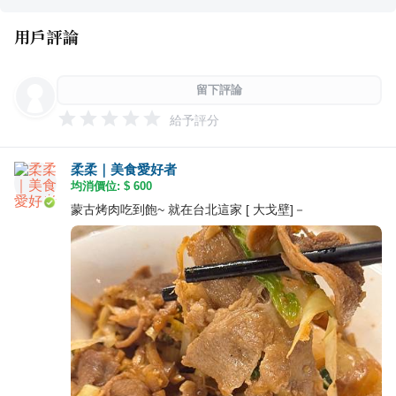
用戶評論
留下評論
給予評分
柔柔｜美食愛好者
均消價位: $
600
蒙古烤肉吃到飽~ 就在台北這家 [ 大戈壁]－