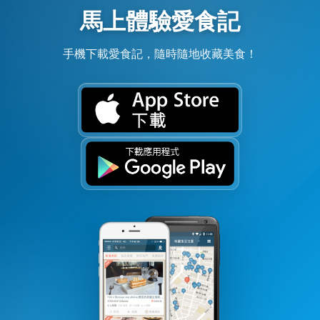
馬上體驗愛食記
手機下載愛食記，隨時隨地收藏美食！