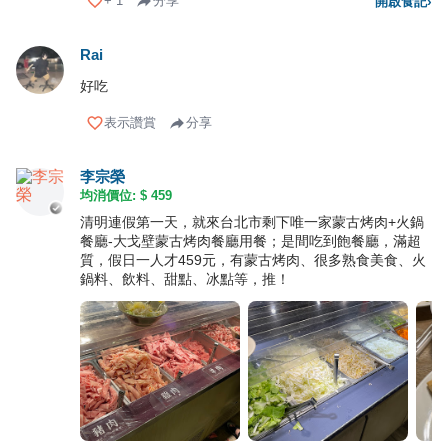
+
1
分享
開啟食記
›
Rai
好吃
表示讚賞
分享
李宗榮
均消價位: $
459
清明連假第一天，就來台北市剩下唯一家蒙古烤肉+火鍋
餐廳-大戈壁蒙古烤肉餐廳用餐；是間吃到飽餐廳，滿超
質，假日一人才459元，有蒙古烤肉、很多熟食美食、火
鍋料、飲料、甜點、冰點等，推！