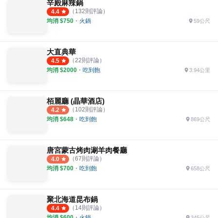
辛殿麻辣鍋
（
132
則評論）
4.4
均消 $
750
・
火鍋
59公尺
大直典華
（
22
則評論）
4.5
均消 $
2000
・
吃到飽
3.94公里
栢麗廳 (晶華酒店)
（
102
則評論）
4.2
均消 $
648
・
吃到飽
869公尺
唐宮蒙古烤肉涮羊肉餐廳
（
67
則評論）
4.0
均消 $
700
・
吃到飽
658公尺
聚北海道昆布鍋
（
14
則評論）
4.4
均消 $
600
・
火鍋
345公尺