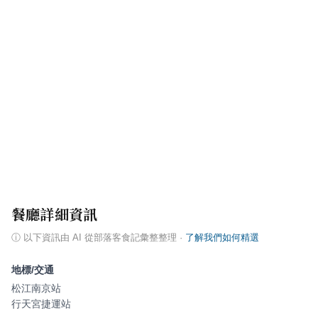
餐廳詳細資訊
ⓘ
以下資訊由 AI 從部落客食記彙整整理
·
了解我們如何精選
地標/交通
松江南京站
行天宮捷運站