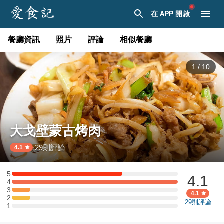
在 APP 開啟
餐廳資訊
照片
評論
相似餐廳
1
/
10
大戈壁蒙古烤肉
29
則評論
·
4.1
5
4.1
5 星：6 則評論
4
4 星：9 則評論
3
3 星：1 則評論
4.1
2
2 星：1 則評論
29
則評論
1
1 星：0 則評論