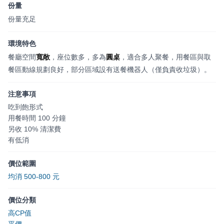
份量
份量充足
環境特色
餐廳空間
寬敞
，座位數多，多為
圓桌
，適合多人聚餐，用餐區與取
餐區動線規劃良好，部分區域設有送餐機器人（僅負責收垃圾）。
注意事項
吃到飽形式
用餐時間 100 分鐘
另收 10% 清潔費
有低消
價位範圍
均消 500-800 元
價位分類
高CP值
平價