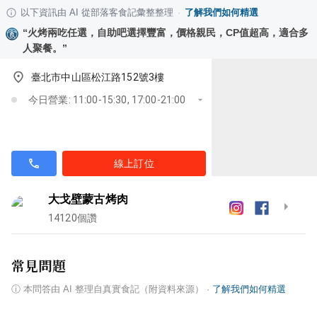
以下資訊由 AI 從部落客食記彙整整理
·
了解我們如何精選
“
火烤兩吃任選，自助吧選擇豐富，價格親民，CP值超高，適合多
人聚餐。
”
臺北市中山區松江路152號3樓
今日營業: 11:00-15:30, 17:00-21:00
線上訂位
大戈壁蒙古烤肉
14120
個讚
常見問題
ⓘ
本問答由 AI 整理自真實食記（附資料來源）
·
了解我們如何精選