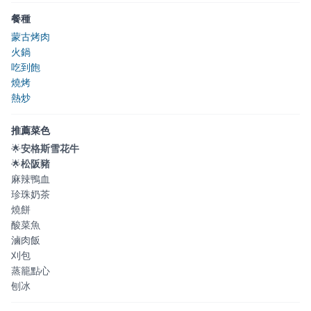
餐種
蒙古烤肉
火鍋
吃到飽
燒烤
熱炒
推薦菜色
🌟
安格斯雪花牛
🌟
松阪豬
麻辣鴨血
珍珠奶茶
燒餅
酸菜魚
滷肉飯
刈包
蒸籠點心
刨冰