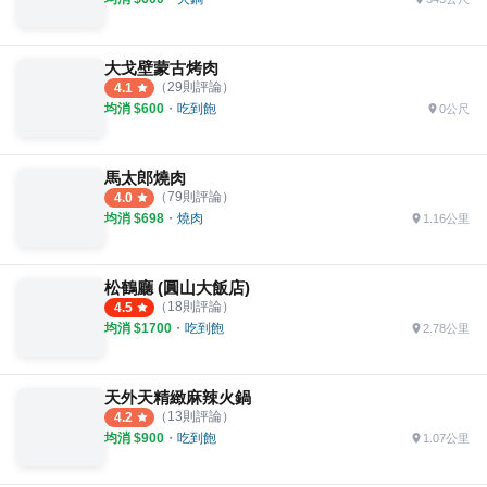
大戈壁蒙古烤肉
（
29
則評論）
4.1
均消 $
600
・
吃到飽
0公尺
馬太郎燒肉
（
79
則評論）
4.0
均消 $
698
・
燒肉
1.16公里
松鶴廳 (圓山大飯店)
（
18
則評論）
4.5
均消 $
1700
・
吃到飽
2.78公里
天外天精緻麻辣火鍋
（
13
則評論）
4.2
均消 $
900
・
吃到飽
1.07公里