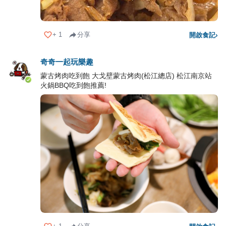
+
1
分享
開啟食記
›
奇奇一起玩樂趣
蒙古烤肉吃到飽 大戈壁蒙古烤肉(松江總店) 松江南京站
火鍋BBQ吃到飽推薦!