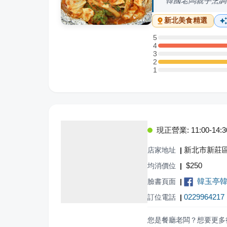
韓國老闆親手烹調
新北
美食精選
5
5 星：0 則評論
4
4 星：1 則評論
3
3 星：0 則評論
2
2 星：1 則評論
1
1 星：0 則評論
現正營業: 11:00-14:30,
新北市新莊區
店家地址
|
$
250
均消價位
|
韓玉亭
臉書頁面
|
0229964217
訂位電話
|
您是餐廳老闆？想要更多