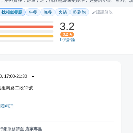
，用料實在，份量十足，招牌煎餅深受好評，更提供小菜、飲料、
建議修改
找相似餐廳
午餐
晚餐
火鍋
吃到飽
3.2
3.2
12
則評論
 17:00-21:30
復興路二段12號
韓國料理
行銷服務請至
店家專區