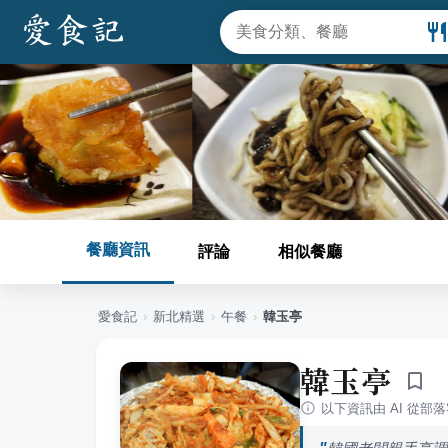
餐廳資訊
評論
相似餐廳
愛食記
›
新北
精選
›
午餐
›
韓玉亭
韓玉亭
以下資訊由 AI 從部