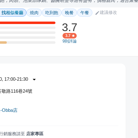
飽，肉類、泡菜部隊鍋、醬醃螃蟹等應有盡有，價格親民，適合聚
建議修改
找相似餐廳
燒肉
吃到飽
晚餐
午餐
3.7
3.7
9
則評論
 17:00-21:30
敬路116巷24號
Obba店
行銷服務請至
店家專區