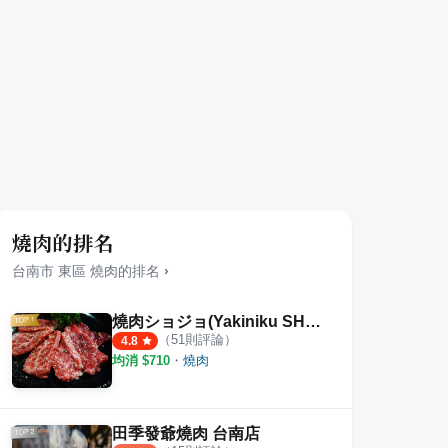
燒肉的排名
台南市
東區
燒肉
的排名
›
燒肉ショジョ(Yakiniku SHOJO)
（
51
則評論）
4.8
均消 $
710
・
燒肉
田季發爺燒肉 台南店