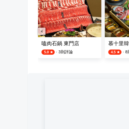
館
嗑肉石鍋 東門店
慕十里韓
則評論
·
3
則評論
·
8
5.0
4.5