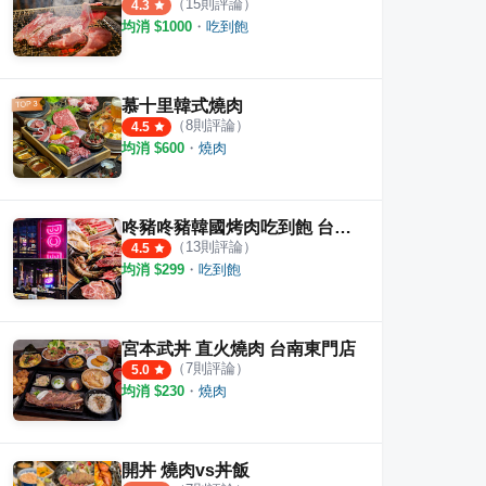
（
15
則評論）
4.3
均消 $
1000
・
吃到飽
慕十里韓式燒肉
（
8
則評論）
4.5
均消 $
600
・
燒肉
咚豬咚豬韓國烤肉吃到飽 台南東區店
（
13
則評論）
4.5
均消 $
299
・
吃到飽
宮本武丼 直火燒肉 台南東門店
（
7
則評論）
5.0
均消 $
230
・
燒肉
開丼 燒肉vs丼飯