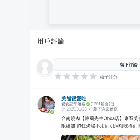
用戶評論
留下評論
給予評分
美熊很愛吃
愛食記部落客
(
1201
篇食記)
於
2025/01/25
推薦了這家餐廳
台南燒肉【韓國先生Obba店】東區美
限續加|超狂烤腸不用到明洞就吃得到|