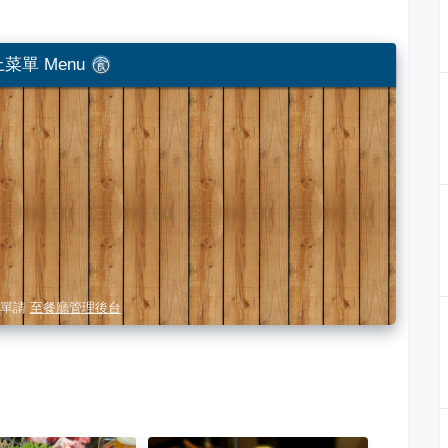
菜單 Menu
單請
至餐廳管理後台