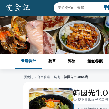
餐廳資訊
菜單
評論
相似餐廳
愛食記
›
台南
精選
›
燒肉
›
韓國先生Obba店
韓國先生O
以下資訊由 AI 從部