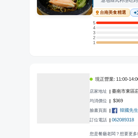
道地韓式料理吃到
台南
美食精選
5
5 星：2 則評論
4
4 星：0 則評論
3
3 星：0 則評論
2
2 星：0 則評論
1
1 星：1 則評論
現正營業: 11:00-14:00,
臺南市東區莊
店家地址
|
$
369
均消價位
|
韓國先生-
臉書頁面
|
062089318
訂位電話
|
您是餐廳老闆？想要更多