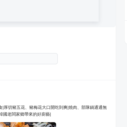
食|厚切豬五花、豬梅花大口開吃到爽|燒肉、部隊鍋通通無
韓國老闆家鄉帶來的好廚藝|