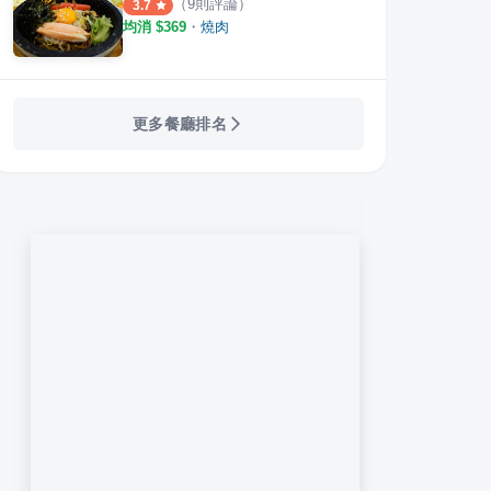
（
9
則評論）
3.7
均消 $
369
・
燒肉
更多餐廳排名