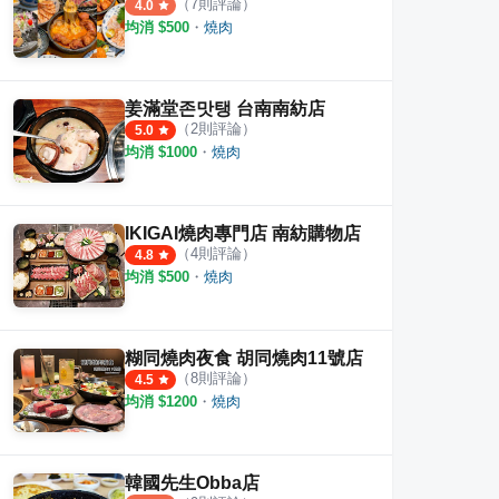
（
7
則評論）
4.0
均消 $
500
・
燒肉
姜滿堂존맛탱 台南南紡店
（
2
則評論）
5.0
均消 $
1000
・
燒肉
火燒肉
一燒十味昭和園 安平店
初巴
·
40
則評論
·
21
則評論
4.8
5.0
IKIGAI燒肉專門店 南紡購物店
（
4
則評論）
4.8
均消 $
500
・
燒肉
糊同燒肉夜食 胡同燒肉11號店
（
8
則評論）
4.5
均消 $
1200
・
燒肉
韓國先生Obba店