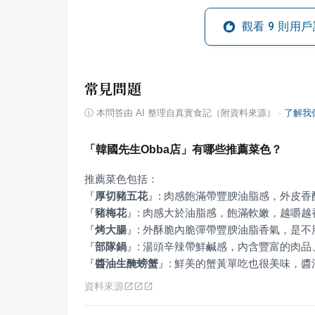
觀看
9
則用戶
常見問題
ⓘ
本問答由 AI 整理自真實食記（附資料來源）
·
了解我
「韓國先生Obba店」有哪些推薦菜色？
『
厚切豬五花
』
『
豬梅花
』
『
烤大腸
』
『
部隊鍋
』
『
醬油生醃螃蟹
』
: 鮮美的蟹黃單吃也很美味，
資料來源