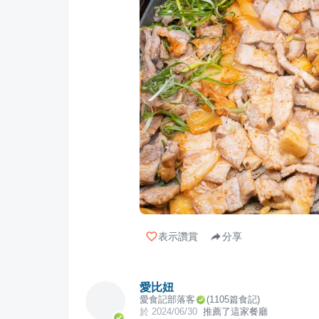
表示讚賞
分享
愛比妞
愛食記部落客
(
1105
篇食記)
於
2024/06/30
推薦了這家餐廳