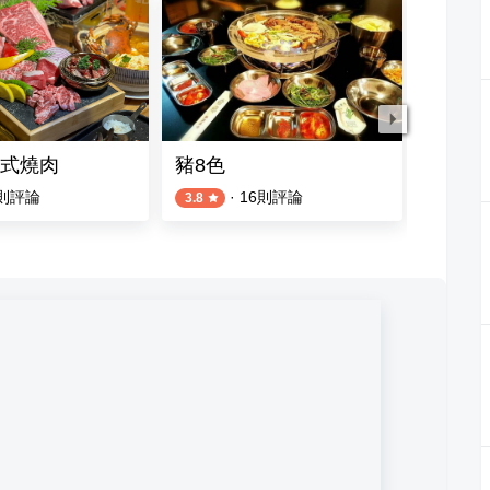
式燒肉
豬8色
逐鹿炭
則評論
·
16
則評論
3.8
4.4