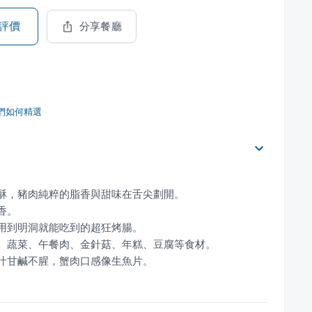
評價
分享餐廳
們如何精選
醬汁甘鹹不腥，蟹肉口感像生魚片。