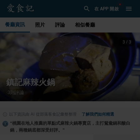
在 APP 開啟
餐廳資訊
照片
評論
相似餐廳
1
/
3
鎮記麻辣火鍋
3
則評論
·
以下資訊由 AI 從部落客食記彙整整理
·
了解我們如何精選
“
桃園在地人推薦的單點式麻辣火鍋專賣店，主打鴛鴦鍋和酸白
鍋，兩種鍋底都深受好評。
”