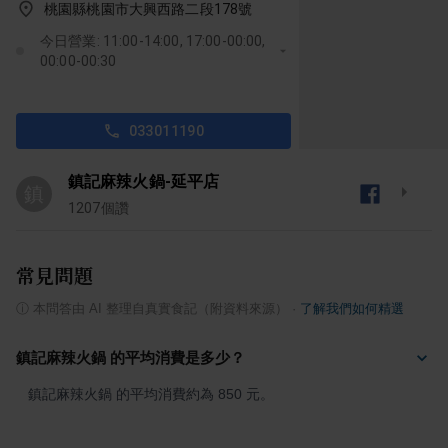
桃園縣桃園市大興西路二段178號
今日營業: 11:00-14:00, 17:00-00:00,
00:00-00:30
033011190
鎮記麻辣火鍋-延平店
鎮
1207
個讚
常見問題
ⓘ
本問答由 AI 整理自真實食記（附資料來源）
·
了解我們如何精選
鎮記麻辣火鍋 的平均消費是多少？
鎮記麻辣火鍋 的平均消費約為 850 元。