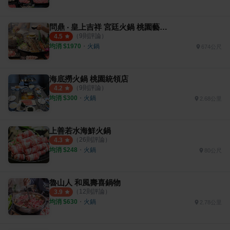
問鼎 ‧ 皇上吉祥 宮廷火鍋 桃園藝文店
（
9
則評論）
4.5
均消 $
1970
・
火鍋
674公尺
海底撈火鍋 桃園統領店
（
9
則評論）
4.2
均消 $
300
・
火鍋
2.68公里
上善若水海鮮火鍋
（
26
則評論）
4.3
均消 $
248
・
火鍋
80公尺
魯山人 和風壽喜鍋物
（
12
則評論）
3.9
均消 $
630
・
火鍋
2.78公里