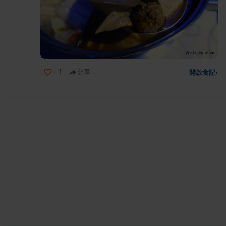
+
1
分享
開啟食記
›