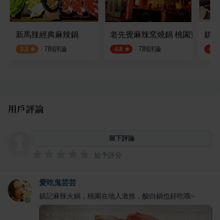
新馬辣經典麻辣鍋
老先覺麻辣窯燒鍋 桃園寶山店
鎮記
·
7
則評論
·
7
則評論
3.3
4.8
4.5
用戶評論
留下評論
給予評分
愛吃鬼芸芸
鎮記麻辣火鍋，桃園在地人激推，酸白鍋也好吃哦~