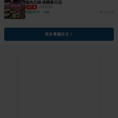
嗑肉石鍋 桃園春日店
（
8
則評論）
4.7
均消 $
575
・
火鍋
1.52公里
更多餐廳排名