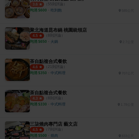
（
55
則評論）
3.6
均消 $
600
・
吃到飽
585公尺
聚北海道昆布鍋 桃園統領店
（
8
則評論）
4.5
均消 $
650
・
火鍋
2.7公里
茶自點複合式餐飲
（
21
則評論）
4.6
均消 $
350
・
中式料理
707公尺
茶自點複合式餐飲
（
8
則評論）
4.3
均消 $
330
・
中式料理
1.78公里
三柒燒肉專門店 藝文店
（
7
則評論）
4.5
均消 $
500
・
燒肉
833公尺