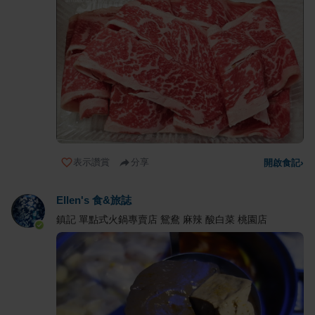
表示讚賞
分享
開啟食記
›
Ellen's 食&旅誌
鎮記 單點式火鍋專賣店 鴛鴦 麻辣 酸白菜 桃園店