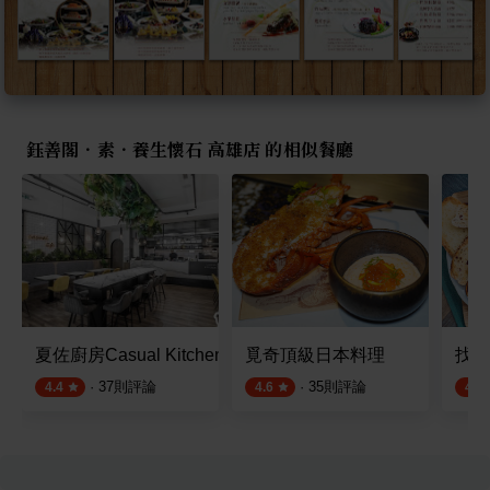
鈺善閣．素．養生懷石 高雄店 的相似餐廳
夏佐廚房Casual Kitchen
覓奇頂級日本料理
找是
·
37
則評論
·
35
則評論
4.4
4.6
4.4