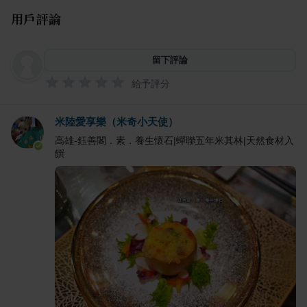
用戶評論
留下評論
給予評分
米陸愛享樂（米奇小天使）
高雄-鈺善閣．素．養生懷石|蟬聯五年米其林|天然食材入
饌