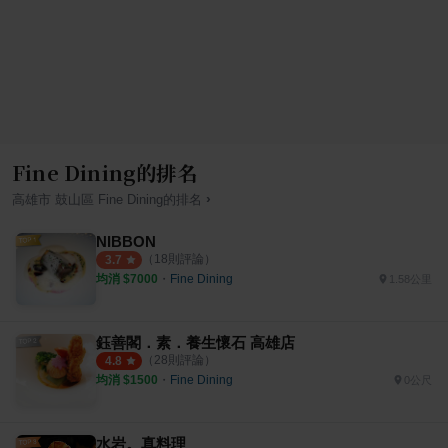
Fine Dining的排名
›
高雄市
鼓山區
Fine Dining
的排名
NIBBON
（
18
則評論）
3.7
均消 $
7000
・
Fine Dining
1.58公里
鈺善閣．素．養生懷石 高雄店
（
28
則評論）
4.8
均消 $
1500
・
Fine Dining
0公尺
水岩。真料理