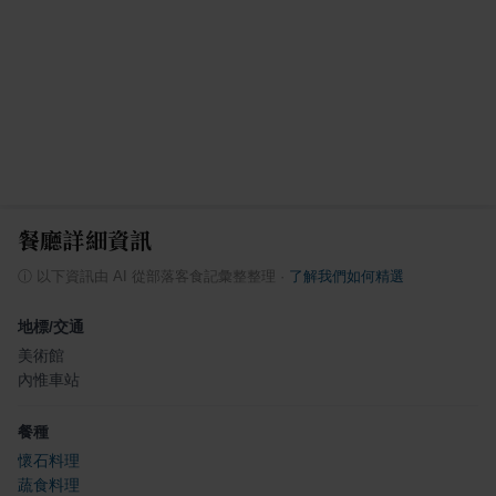
餐廳詳細資訊
ⓘ
以下資訊由 AI 從部落客食記彙整整理
·
了解我們如何精選
地標/交通
美術館
內惟車站
餐種
懷石料理
蔬食料理