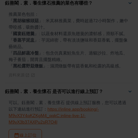
鈺善閣．素．養生懷石推薦的菜色有哪些？
『
黑胡椒猴頭菇
』
: 米其林推薦菜，費時超過72小時製作，嫩中
『
國宴鈺翅羹
』
『
香蒸芋泥盅
』
: 芋泥綿密，帶有淡淡鹽味和香菇香氣，擺盤像
『
四品鮮蔬冷盤
』
: 包含仿真素鮭魚生片、過貓沙拉、炸地瓜、
『
黑松露野菇燉飯
』
: 濕潤燉飯帶有菇香氣和松露的高級感。
資料來源
鈺善閣．素．養生懷石 是否可以進行線上預訂？
可以。鈺善閣．素．養生懷石 提供線上預訂服務，您可以透過
以下連結進行預訂：
https://inline.app/booking/-
M9vX3Y4qKZKgM4_qqkC:inline-live-1/-
M9vX3b37AXPu2sR7O4l
線上訂位