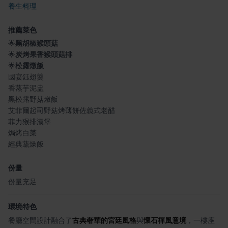
養生料理
推薦菜色
🌟
黑胡椒猴頭菇
🌟
炭烤果香猴頭菇排
🌟
松露燉飯
國宴鈺翅羹
香蒸芋泥盅
黑松露野菇燉飯
艾菲爾起司野菇烤薄餅佐義式老醋
菲力猴排漢堡
焗烤白菜
經典蔬燥飯
份量
份量充足
環境特色
餐廳空間設計融合了
古典奢華的宮廷風格
與
懷石禪風意境
，一樓座