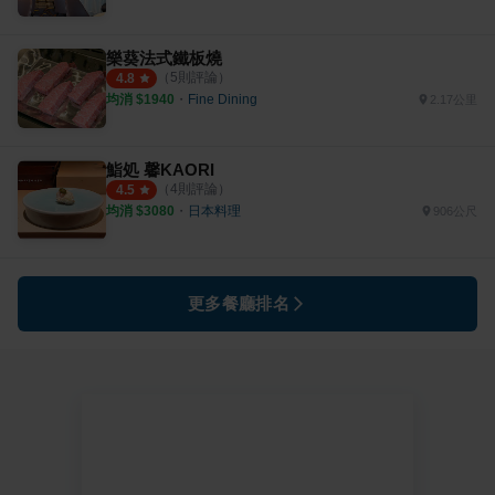
樂葵法式鐵板燒
（
5
則評論）
4.8
均消 $
1940
・
Fine Dining
2.17公里
鮨処 馨KAORI
（
4
則評論）
4.5
均消 $
3080
・
日本料理
906公尺
更多餐廳排名