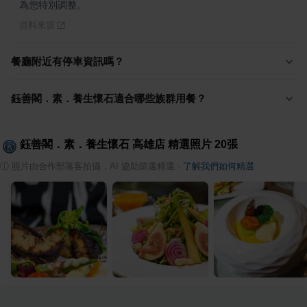
為您特別調整。
資料來源
餐廳附近有停車資訊嗎？
鈺善閣．素．養生懷石適合哪些族群用餐？
鈺善閣．素．養生懷石 高雄店
精選照片
20
張
ⓘ
照片由合作部落客拍攝，AI 協助篩選精選
·
了解我們如何精選