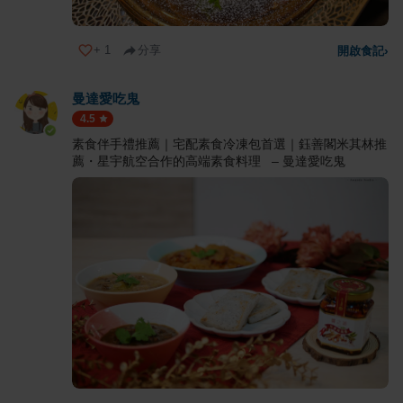
+
1
分享
開啟食記
›
曼達愛吃鬼
4.5
素食伴手禮推薦｜宅配素食冷凍包首選｜鈺善閣米其林推
薦・星宇航空合作的高端素食料理 – 曼達愛吃鬼