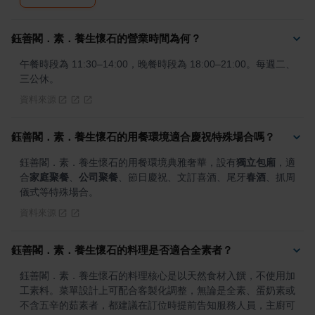
鈺善閣．素．養生懷石的營業時間為何？
午餐時段為 11:30–14:00，晚餐時段為 18:00–21:00。每週二、
三公休。
資料來源
鈺善閣．素．養生懷石的用餐環境適合慶祝特殊場合嗎？
鈺善閣．素．養生懷石的用餐環境典雅奢華，設有
獨立包廂
，適
合
家庭聚餐
、
公司聚餐
、節日慶祝、文訂喜酒、尾牙
春酒
、抓周
儀式等特殊場合。
資料來源
鈺善閣．素．養生懷石的料理是否適合全素者？
鈺善閣．素．養生懷石的料理核心是以天然食材入饌，不使用加
工素料。菜單設計上可配合客製化調整，無論是全素、蛋奶素或
不含五辛的茹素者，都建議在訂位時提前告知服務人員，主廚可