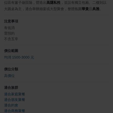
位區有簾子做區隔，營造出
高隱私性
，並設有獨立包廂。二樓則以
大圓桌為主，適合舉辦婚宴或大型聚會，整體氛圍
華貴
且
典雅
。
注意事項
有低消
需預約
不含五辛
價位範圍
均消 1500-3000 元
價位分類
高價位
適合族群
適合家庭聚餐
適合朋友聚餐
適合約會
適合商務聚餐