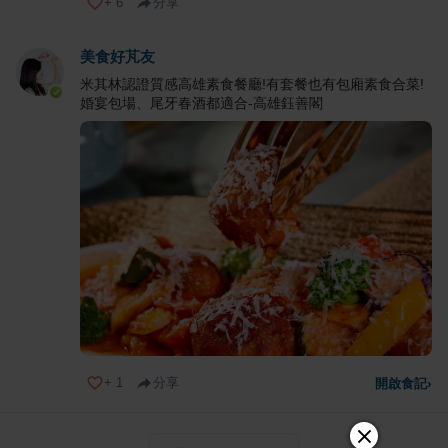
+
6
分享
美食好芃友
米其林認證質感高雄素食餐廳!有套餐也有包廂素食合菜!
婚宴包場、尾牙春酒都適合-高雄鈺善閣
+
1
分享
開啟食記
›