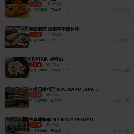
（
18
則評論）
3.8
均消 $
2500
・
Fine Dining
203公尺
雅樂廚苑 無菜單季節料理
（
19
則評論）
4.7
均消 $
600
・
Fine Dining
1.24公里
CRATAIN 搖籃山
（
9
則評論）
4.5
均消 $
2000
・
Fine Dining
1.22公里
京樂日本料理 KYO RAKU JAPANESE CUISINE ＆ HOT POT
（
3
則評論）
4.2
均消 $
3300
・
日本料理
2.24公里
美享地餐廳 MAJESTY RESTAURANT
（
4
則評論）
4.5
均消 $
4000
・
Fine Dining
2.24公里