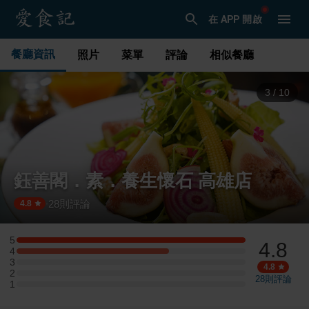
在 APP 開啟
餐廳資訊
照片
菜單
評論
相似餐廳
3
/
10
鈺善閣．素．養生懷石 高雄店
28
則評論
·
4.8
5
4.8
5 星：6 則評論
4
4 星：4 則評論
3
3 星：0 則評論
4.8
2
2 星：0 則評論
28
則評論
1
1 星：0 則評論