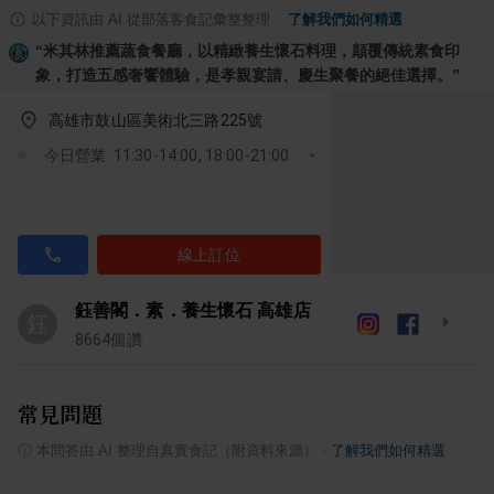
以下資訊由 AI 從部落客食記彙整整理
·
了解我們如何精選
“
米其林推薦蔬食餐廳，以精緻養生懷石料理，顛覆傳統素食印
象，打造五感奢饗體驗，是孝親宴請、慶生聚餐的絕佳選擇。
”
高雄市鼓山區美術北三路225號
今日營業: 11:30-14:00, 18:00-21:00
線上訂位
鈺善閣．素．養生懷石 高雄店
鈺
8664
個讚
常見問題
ⓘ
本問答由 AI 整理自真實食記（附資料來源）
·
了解我們如何精選