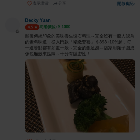
表示讚賞
分享
開啟食記
›
Becky Yuan
均消價位: $
1000
4.5
顛覆傳統印象的美味養生懷石料理～完全沒有一般人認為
的素料味道，從入門款「精緻套宴」＄898+10%起，每
一道餐點都有如畫一般～完全的飽足感～店家用廉子圍成
像包廂般來區隔～十分有隱密性！