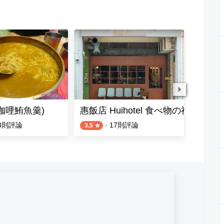
(咖哩鮪魚羹)
惠飯店 Huihotel 食べ物の祝福
好家廚房 
8
則評論
·
17
則評論
3.5
4.2