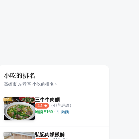
小吃的排名
高雄市
左營區
小吃
的排名
›
三牛牛肉麵
（
47
則評論）
4.1
均消 $
150
・
牛肉麵
弘記肉燥飯舖