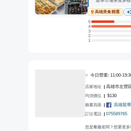
龍華市場美食多樣
高雄
美食精選
5
5 星：1 則評論
4
4 星：4 則評論
3
3 星：0 則評論
2
2 星：0 則評論
1
1 星：0 則評論
今日營業: 11:00-19:3
高雄市左營區
店家地址
|
$
130
均消價位
|
高雄龍
臉書頁面
|
075589765
訂位電話
|
您是餐廳老闆？想要更多