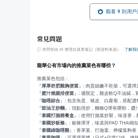
觀看
9
則用戶
常見問題
ⓘ
本問答由 AI 整理自真實食記（附資料來源）
·
了解我
龍華公有市場內的推薦菜色有哪些？
『
厚厚舒肥雞胸便當
』
『
蜜汁燒腿排便當
』
『
咖哩綜合
』
『
豉油王炒麵
』
『
泰國打拋豬餐盒
』
『
泰國炒粄條
』
『
泰國綠咖哩雞
』
『
掌男咖哩
』
: 可選擇黑醬（日式+印度口味，