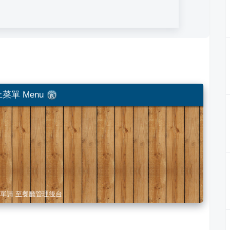
菜單 Menu
單請
至餐廳管理後台