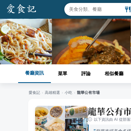
餐廳資訊
菜單
評論
相似餐廳
愛食記
›
高雄
精選
›
小吃
›
龍華公有市場
龍華公有
以下資訊由 AI 從部