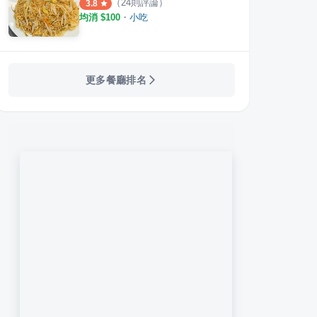
（
24
則評論）
3.8
均消 $
100
・
小吃
更多餐廳排名