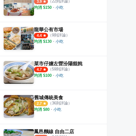
（
22
則評論）
3.9
均消 $
150
・
小吃
龍華公有市場
（
9
則評論）
4.4
均消 $
130
・
小吃
菜市仔嬤左營汾陽餛飩
（
59
則評論）
4.7
均消 $
100
・
小吃
舊城傳統美食
（
36
則評論）
2.7
均消 $
80
・
小吃
鳳邑麵線 自由二店