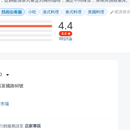
，從銅板價泰式餐盒到獨特咖哩，滿足不同味蕾，美味與價格兼具
建議修
找相似餐廳
小吃
港式料理
泰式料理
異國料理
4.4
4.4
9
則評論
0
富國路60號
華市場
行銷服務請至
店家專區