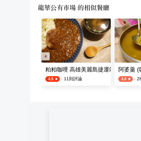
龍華公有市場 的相似餐廳
研製所
粕粕咖哩 高雄美麗島捷運站店
阿婆羹 
評論
·
11
則評論
·
2
4.5
4.0