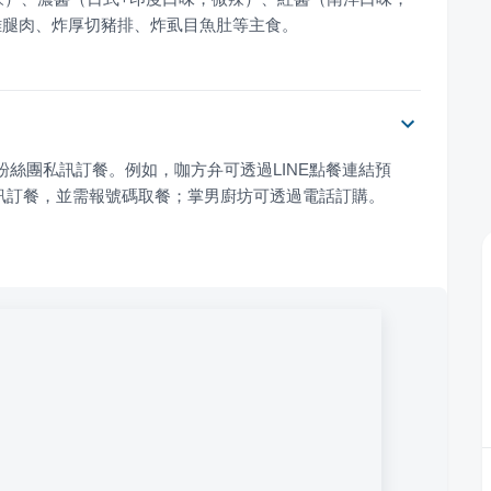
雞腿肉、炸厚切豬排、炸虱目魚肚等主食。
B粉絲團私訊訂餐。例如，咖方弁可透過LINE點餐連結預
訊訂餐，並需報號碼取餐；掌男廚坊可透過電話訂購。