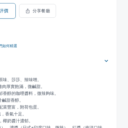
評價
分享餐廳
們如何精選
微辣）、濃醬（日式+印度口味，微辣）、紅醬（南洋口味，