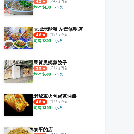
（
34
則評論）
4.2
均消 $
130
・
小吃
大城老船麵 左營修明店
（
19
則評論）
4.6
均消 $
300
・
小吃
果貿吳媽家餃子
très bon
昂-香料咖哩
自由
（
21
則評論）
3.9
均消 $
500
・
小吃
·
41
則評論
·
10
則評論
4.8
4.6
老爺車火包蛋蔥油餅
（
17
則評論）
4.8
均消 $
100
・
小吃
泰平的店