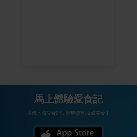
馬上體驗愛食記
手機下載愛食記，隨時隨地收藏美食！