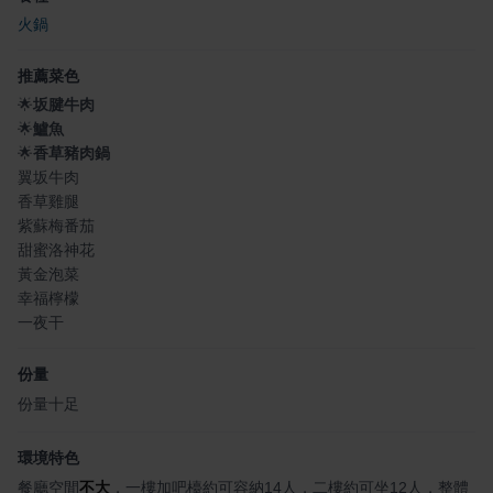
火鍋
推薦菜色
🌟
坂腱牛肉
🌟
鱸魚
🌟
香草豬肉鍋
翼坂牛肉
香草雞腿
紫蘇梅番茄
甜蜜洛神花
黃金泡菜
幸福檸檬
一夜干
份量
份量十足
環境特色
餐廳空間
不大
，一樓加吧檯約可容納14人，二樓約可坐12人，整體