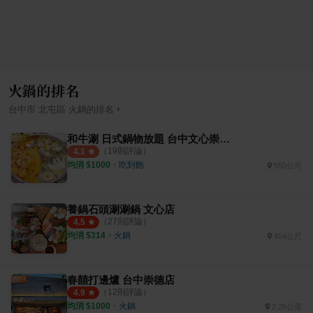
火鍋的排名
›
台中市
北屯區
火鍋
的排名
和牛涮 日式鍋物放題 台中文心崇德店
（
19
則評論）
4.1
均消 $
1000
・
吃到飽
550公尺
養鍋石頭涮涮鍋 文心店
（
27
則評論）
4.5
均消 $
314
・
火鍋
454公尺
春囍打邊爐 台中崇德店
（
12
則評論）
4.9
均消 $
1000
・
火鍋
2.25公里