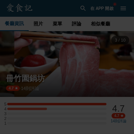
在 APP 開啟
餐廳資訊
照片
菜單
評論
相似餐廳
3
/
10
冊竹園鍋坊
14
則評論
·
4.7
5
4.7
5 星：5 則評論
4
4 星：2 則評論
3
3 星：0 則評論
4.7
2
2 星：0 則評論
14
則評論
1
1 星：0 則評論