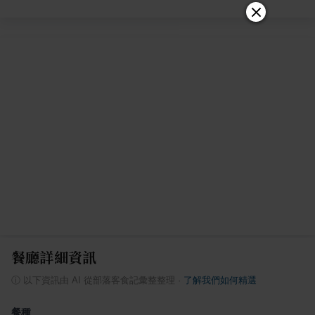
餐廳詳細資訊
ⓘ
以下資訊由 AI 從部落客食記彙整整理
·
了解我們如何精選
餐種