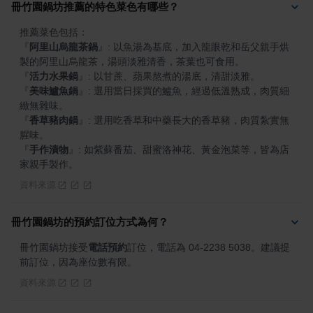
冊竹園鍋坊推薦的特色菜色有哪些？
『
阿里山烏龍茶鍋
』
: 以魚湯為基底，加入龍眼乾和岳父親手烘
『
活力水果鍋
』
『
美味鱸魚鍋
』
: 選用當日採買的鱸魚，經過低溫熟成，肉質細
『
香草豬肉鍋
』
: 選用吃香草和中藥長大的香草豬，肉質紮實無
『
手作漬物
』
: 如紫蘇番茄、甜蜜洛神花、黃金泡菜等，皆為店
家親手製作。
資料來源
冊竹園鍋坊的預約訂位方式為何？
冊竹園鍋坊接受
電話預約
訂位，電話為 04-2238 5038。建議提
前訂位，因為座位數有限。
資料來源