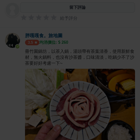
留下評論
給予評分
胖嘎嘎食。旅地圖
均消價位: $
260
3.5
冊竹園鍋坊，以茶入鍋，湯頭帶有茶葉清香，使用新鮮食
材，無火鍋料，也沒有沙茶醬，口味清淡，吃鍋少不了沙
茶要好好考慮一下~