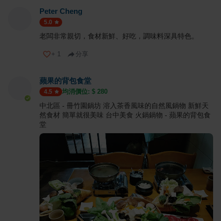
Peter Cheng
5.0
老闆非常親切，食材新鮮、好吃，調味料深具特色。
+
1
分享
蘋果的背包食堂
均消價位: $
280
4.5
中北區 - 冊竹園鍋坊 溶入茶香風味的自然風鍋物 新鮮天
然食材 簡單就很美味 台中美食 火鍋鍋物 - 蘋果的背包食
堂