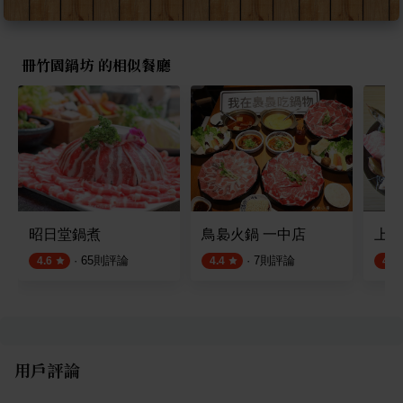
冊竹園鍋坊 的相似餐廳
昭日堂鍋煮
鳥裊火鍋 一中店
上澄
·
65
則評論
·
7
則評論
4.6
4.4
4.6
用戶評論