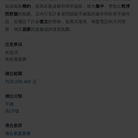
裝潢風格
簡約
，採用木製桌椅和簡單牆面，燈光
集中
，營造出
乾淨
而舒服
的氛圍。店內可見許多老闆娘親手繪製的畫作和粉筆手繪作
品，並擺設了許多
復古
的舊物，如舊式電視、轉盤電話和大同寶
寶，增添
居家
的溫馨感與懷舊氛圍。
注意事項
有低消
免收服務費
價位範圍
均消 200-400 元
價位分類
平價
高CP值
適合族群
適合家庭聚餐