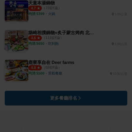
天童本湯鍋物
（
7
則評論）
4.7
均消 $
399
・
火鍋
3.85公里
築崎相撲鍋物×炙子蒙古烤肉 北屯旗艦殿
（
11
則評論）
4.6
均消 $
650
・
吃到飽
1.98公里
鹿寮享自在 Deer farms
（
6
則評論）
4.8
均消 $
500
・
景觀餐廳
10.91公里
更多餐廳排名