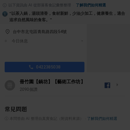
以下資訊由 AI 從部落客食記彙整整理
·
了解我們如何精選
“
以茶入鍋，湯頭清香，食材新鮮，少油少加工，健康養生，適合
追求自然風味的食客。
”
台中市北屯區青島路四段54號
今日休息
0422385038
冊竹園【鍋坊】【藝術工作坊】
冊
2090
個讚
常見問題
ⓘ
本問答由 AI 整理自真實食記（附資料來源）
·
了解我們如何精選