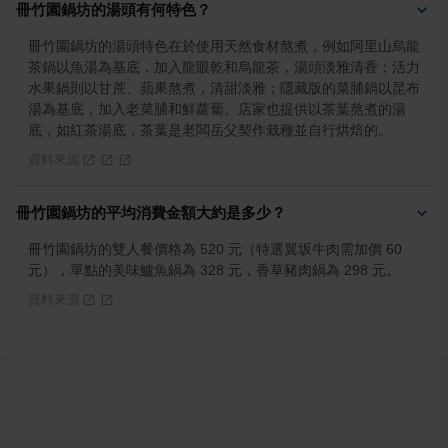
冊竹園鍋坊的湯頭有何特色？
冊竹園鍋坊的湯頭特色在於使用天然食材熬煮，例如阿里山烏龍
茶鍋以魚湯為基底，加入龍眼乾和烏龍茶，湯頭淡雅清香；活力
水果鍋則以甘蔗、蘋果熬煮，清甜淡雅；隱藏版的菜脯鍋以昆布
湯為基底，加入老菜脯和鮮蘿蔔。店家也提供以茶葉熬煮的湯
底，如紅茶湯底，茶葉是老闆岳父契作栽種並自行烘焙的。
資料來源
冊竹園鍋坊的平均消費金額大約是多少？
冊竹園鍋坊的雙人餐價格為 520 元（特選翼坂牛肉需加價 60 
元），單點的美味鱸魚鍋為 328 元，香草豬肉鍋為 298 元。
資料來源