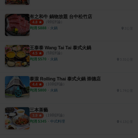
有之和牛 鍋物放題 台中松竹店
（
9
則評論）
4.8
均消 $
888
・
火鍋
2公里
王泰泰 Wang Tai Tai 泰式火鍋
（
5
則評論）
4.5
均消 $
570
・
火鍋
3.31公里
泰滾 Rolling Thai 泰式火鍋 崇德店
（
10
則評論）
4.4
均消 $
800
・
火鍋
1.74公里
三本茶藝
（
19
則評論）
3.9
均消 $
345
・
中式料理
4.13公里