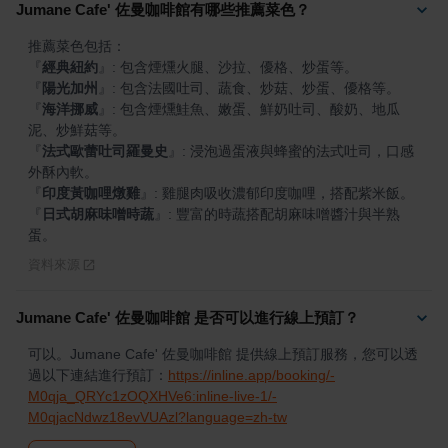
Jumane Cafe' 佐曼咖啡館有哪些推薦菜色？
『
經典紐約
』
『
陽光加州
』
『
海洋挪威
』
: 包含煙燻鮭魚、嫩蛋、鮮奶吐司、酸奶、地瓜
『
法式歐蕾吐司羅曼史
』
: 浸泡過蛋液與蜂蜜的法式吐司，口感
『
印度黃咖哩燉雞
』
『
日式胡麻味噌時蔬
』
: 豐富的時蔬搭配胡麻味噌醬汁與半熟
蛋。
資料來源
Jumane Cafe' 佐曼咖啡館 是否可以進行線上預訂？
可以。Jumane Cafe' 佐曼咖啡館 提供線上預訂服務，您可以透
過以下連結進行預訂：
https://inline.app/booking/-
M0qja_QRYc1zOQXHVe6:inline-live-1/-
M0qjacNdwz18evVUAzl?language=zh-tw