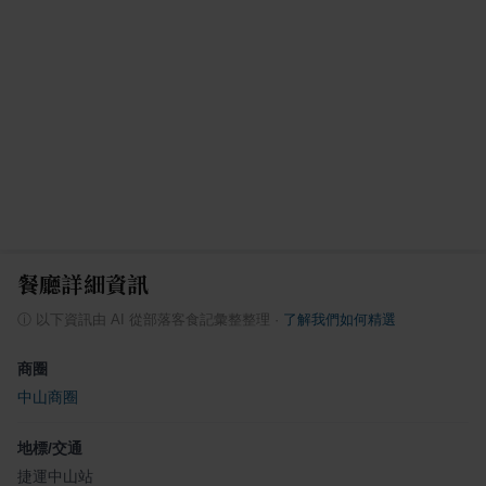
餐廳詳細資訊
ⓘ
以下資訊由 AI 從部落客食記彙整整理
·
了解我們如何精選
商圈
中山商圈
地標/交通
捷運中山站