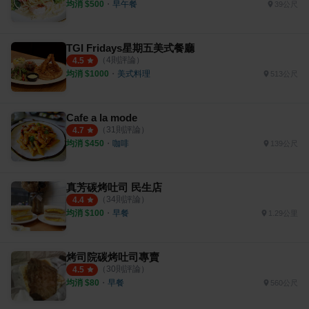
均消 $
500
・
早午餐
39公尺
TGI Fridays星期五美式餐廳
（
4
則評論）
4.5
均消 $
1000
・
美式料理
513公尺
Cafe a la mode
（
31
則評論）
4.7
均消 $
450
・
咖啡
139公尺
真芳碳烤吐司 民生店
（
34
則評論）
4.4
均消 $
100
・
早餐
1.29公里
烤司院碳烤吐司專賣
（
30
則評論）
4.5
均消 $
80
・
早餐
560公尺