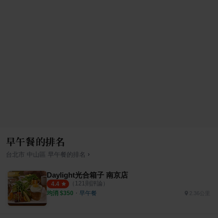
早午餐的排名
›
台北市
中山區
早午餐
的排名
Daylight光合箱子 南京店
（
121
則評論）
4.4
均消 $
350
・
早午餐
2.36公里