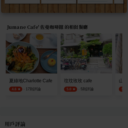
Jumane Cafe' 佐曼咖啡館 的相似餐廳
夏綠地Charlotte Cafe
玟玟玫玫 cafe
山姆
·
17
則評論
·
5
則評論
4.6
5.0
5.0
用戶評論