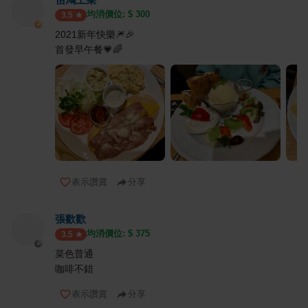
均消價位: $
300
3.5
2021新年快樂🎆🎉
首發早午餐💗🌈
表示讚賞
分享
張歡歡
均消價位: $
375
3.5
菜色普通
咖啡不錯
表示讚賞
分享