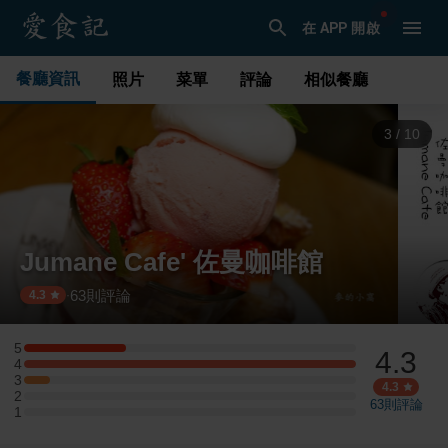
在 APP 開啟
餐廳資訊
照片
菜單
評論
相似餐廳
3
/
10
Jumane Cafe' 佐曼咖啡館
63
則評論
·
4.3
5
4.3
5 星：4 則評論
4
4 星：13 則評論
3
3 星：1 則評論
4.3
2
2 星：0 則評論
63
則評論
1
1 星：0 則評論