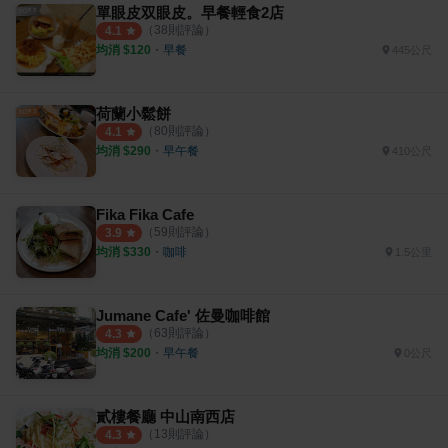
單眼皮双眼皮。早餐輕食2店
（
38
則評論）
4.1
均消 $
120
・
早餐
445公尺
荷蘭小鬆餅
（
80
則評論）
4.1
均消 $
290
・
早午餐
410公尺
Fika Fika Cafe
（
59
則評論）
3.9
均消 $
330
・
咖啡
1.5公里
Jumane Cafe' 佐曼咖啡館
（
63
則評論）
4.3
均消 $
200
・
早午餐
0公尺
貳樓餐廳 中山南西店
（
13
則評論）
4.3