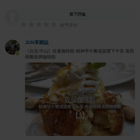
留下評論
給予評分
JUN享樂誌
《台北‧中山》佐曼咖啡館-精神早午餐或甜蜜下午茶 南西
商圈老牌咖啡館