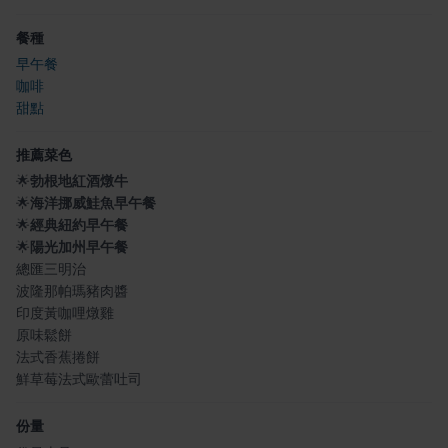
餐種
早午餐
咖啡
甜點
推薦菜色
🌟
勃根地紅酒燉牛
🌟
海洋挪威鮭魚早午餐
🌟
經典紐約早午餐
🌟
陽光加州早午餐
總匯三明治
波隆那帕瑪豬肉醬
印度黃咖哩燉雞
原味鬆餅
法式香蕉捲餅
鮮草莓法式歐蕾吐司
份量