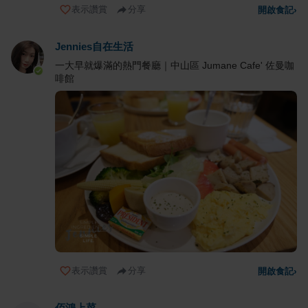
表示讚賞
分享
開啟食記
›
Jennies自在生活
一大早就爆滿的熱門餐廳｜中山區 Jumane Cafe' 佐曼咖
啡館
表示讚賞
分享
開啟食記
›
佰鴻上菜