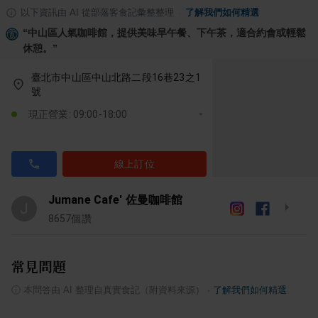
以下資訊由 AI 從部落客食記彙整整理
·
了解我們如何精選
“
中山區人氣咖啡館，提供美味早午餐、下午茶，適合約會或輕鬆
休憩。
”
臺北市中山區中山北路二段16巷23之1
號
現正營業: 09:00-18:00
線上訂位
Jumane Cafe' 佐曼咖啡館
J
8657
個讚
常見問題
ⓘ
本問答由 AI 整理自真實食記（附資料來源）
·
了解我們如何精選