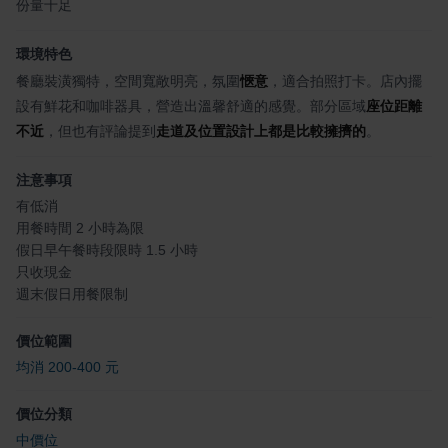
份量十足
環境特色
餐廳裝潢獨特，空間寬敞明亮，氛圍
愜意
，適合拍照打卡。店內擺
設有鮮花和咖啡器具，營造出溫馨舒適的感覺。部分區域
座位距離
不近
，但也有評論提到
走道及位置設計上都是比較擁擠的
。
注意事項
有低消
用餐時間 2 小時為限
假日早午餐時段限時 1.5 小時
只收現金
週末假日用餐限制
價位範圍
均消 200-400 元
價位分類
中價位