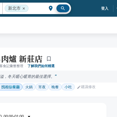
新北市
登入
肉爐 新莊店
落客食記彙整整理
·
了解我們如何精選
溢，冬天暖心暖胃的最佳選擇。
建議修改
找相似餐廳
火鍋
宵夜
晚餐
小吃
 00:00-01:00