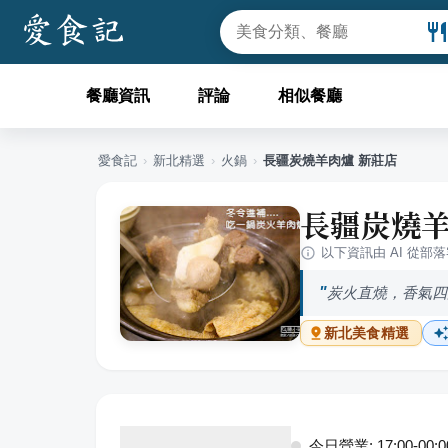
餐廳資訊
評論
相似餐廳
愛食記
›
新北
精選
›
火鍋
›
長疆炭燒羊肉爐 新莊店
長疆炭燒羊
以下資訊由 AI 從部
炭火直燒，香氣四
新北
美食精選
今日營業: 17:00-00:00,