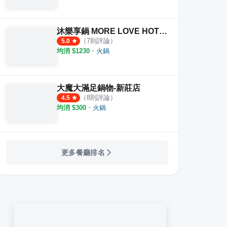
沐樂享鍋 MORE LOVE HOT POT 精緻火鍋涮涮鍋
（
7
則評論）
5.0
均消 $
1230
・
火鍋
大魔大滿足鍋物-新莊店
（
8
則評論）
4.5
均消 $
300
・
火鍋
更多餐廳排名