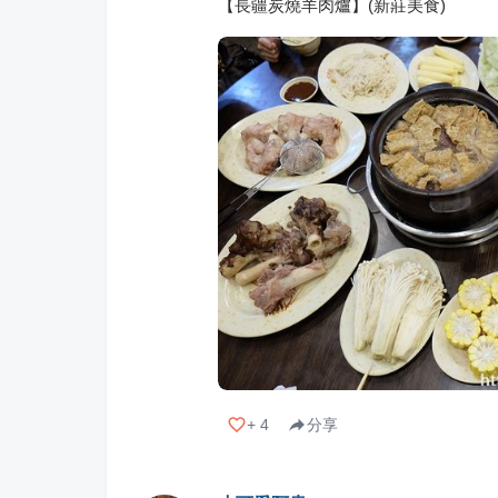
【長疆炭燒羊肉爐】(新莊美食)
+
4
分享