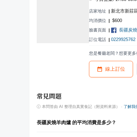
新北市新莊區
店家地址
|
$
600
均消價位
|
長疆炭燒
臉書頁面
|
0229925762
訂位電話
|
您是餐廳老闆？想要更多
線上訂位
常見問題
ⓘ
本問答由 AI 整理自真實食記（附資料來源）
·
了解我
長疆炭燒羊肉爐 的平均消費是多少？