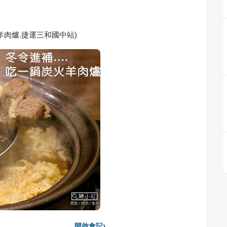
肉爐.捷運三和國中站)
›
開啟食記