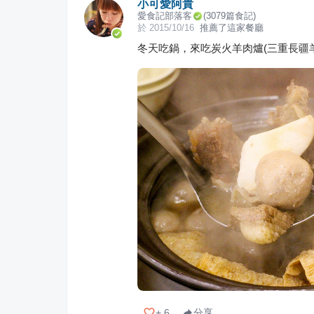
小可愛阿貴
愛食記部落客
(
3079
篇食記)
於
2015/10/16
推薦了這家餐廳
冬天吃鍋，來吃炭火羊肉爐(三重長疆羊
+
6
分享