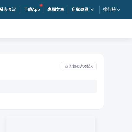
發表食記
下載App
專欄文章
店家專區
排行榜
回報歇業/錯誤