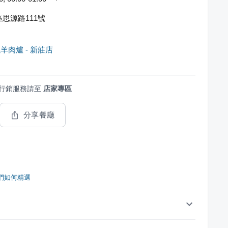
思源路111號
羊肉爐 - 新莊店
行銷服務請至
店家專區
分享餐廳
們如何精選