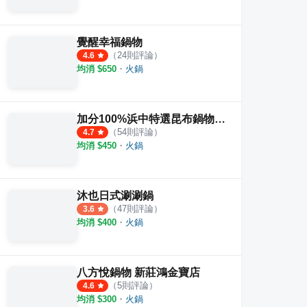
覺醒幸福鍋物
（
24
則評論）
4.6
均消 $
650
・
火鍋
加分100%浜中特選昆布鍋物 新莊店
（
54
則評論）
4.7
均消 $
450
・
火鍋
沐也日式涮涮鍋
（
47
則評論）
3.6
均消 $
400
・
火鍋
八方悅鍋物 新莊鴻金寶店
（
5
則評論）
4.6
均消 $
300
・
火鍋