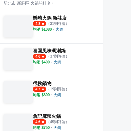
新北市
新莊區
火鍋
的排名
›
樂崎火鍋 新莊店
（
31
則評論）
4.8
均消 $
1080
・
火鍋
喜園風味涮涮鍋
（
37
則評論）
4.6
均消 $
400
・
火鍋
很秋鍋物
（
19
則評論）
4.7
均消 $
800
・
火鍋
詹記麻辣火鍋
（
49
則評論）
4.6
均消 $
750
・
火鍋