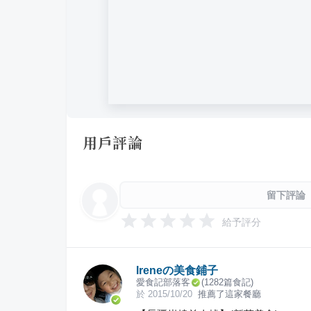
用戶評論
留下評論
給予評分
Ireneの美食鋪子
愛食記部落客
(
1282
篇食記)
於
2015/10/20
推薦了這家餐廳