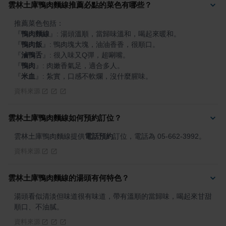
雲林土庫鴨肉麵線推薦必點的菜色有哪些？
『
鴨肉麵線
』
『
鴨肉飯
』
『
滷鴨舌
』
『
鴨肉
』
『
米血
』
: 紮實，口感不軟爛，沒什麼腥味。
資料來源
雲林土庫鴨肉麵線如何預約訂位？
雲林土庫鴨肉麵線提供
電話預約
訂位，電話為 05-662-3992。
資料來源
雲林土庫鴨肉麵線的湯頭有何特色？
湯頭看似清淡但味道很有味道，帶有溫順的當歸味，喝起來甘甜
順口、不油膩。
資料來源