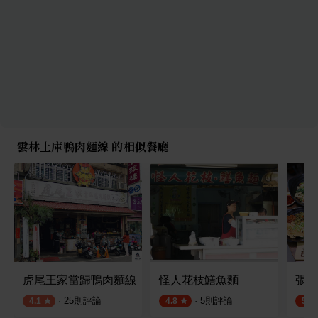
雲林土庫鴨肉麵線 的相似餐廳
虎尾王家當歸鴨肉麵線
怪人花枝鱔魚麵
張家
·
25
則評論
·
5
則評論
4.1
4.8
5.0