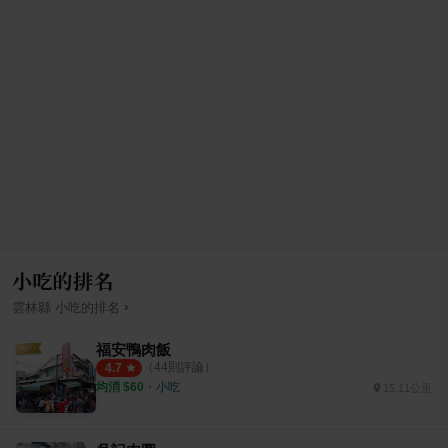
小吃的排名
›
雲林縣
小吃
的排名
福安鴨肉飯
（
44
則評論）
4.7
均消 $
60
・
小吃
15.11公里