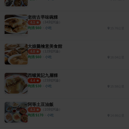
老街古早味碗粿
（
34
則評論）
4.1
均消 $
60
・
小吃
15.76公里
大娘羹檜意美食館
（
12
則評論）
4.0
均消 $
60
・
小吃
16.04公里
西螺黃記九層粿
（
23
則評論）
4.4
均消 $
30
・
小吃
15.58公里
阿等土豆油飯
（
10
則評論）
4.3
均消 $
170
・
小吃
14.66公里