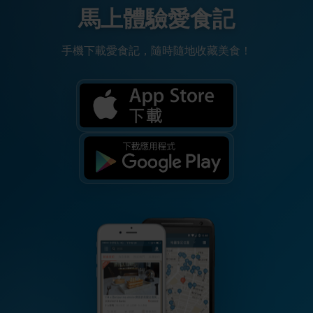
馬上體驗愛食記
手機下載愛食記，隨時隨地收藏美食！