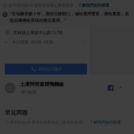
以下資訊由 AI 從部落客食記彙整整理
·
了解我們如何精選
“
在地飄香數十年，湯頭甘醇順口，滷味選擇豐富，價格實惠，是
您品嚐傳統美味的最佳選擇。
”
雲林縣土庫鎮中山路157號
今日營業: 09:00-18:30
056621567
土庫阿明當歸鴨麵線
土
451
個讚
常見問題
ⓘ
本問答由 AI 整理自真實食記（附資料來源）
·
了解我們如何精選