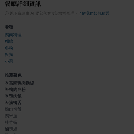
餐廳詳細資訊
ⓘ
以下資訊由 AI 從部落客食記彙整整理
·
了解我們如何精選
餐種
鴨肉料理
麵線
冬粉
飯類
小菜
推薦菜色
🌟
當歸鴨肉麵線
🌟
鴨肉冬粉
🌟
鴨肉飯
🌟
滷鴨舌
鴨肉切盤
鴨米血
桂竹筍
滷鴨翅