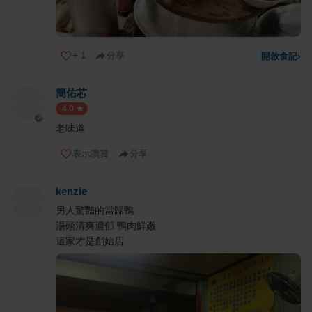
+
1
分享
開啟食記
›
簡佑芯
4.0
老味道
表示讚賞
分享
kenzie
另人驚豔的當歸鴨
湯頭清爽濃郁 鴨肉鮮嫩
這家才是創始店