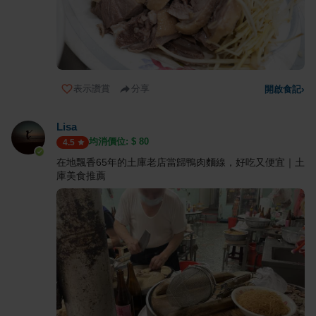
表示讚賞
分享
開啟食記
›
Lisa
均消價位: $
80
4.5
在地飄香65年的土庫老店當歸鴨肉麵線，好吃又便宜｜土
庫美食推薦