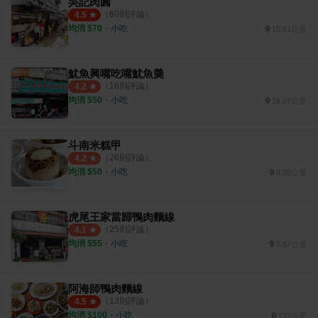
吳記肉圓
（
60
則評論）
4.5
均消 $
70
・
小吃
15.81公里
魷魚興嘴吃嘴魷魚羮
（
16
則評論）
4.2
均消 $
50
・
小吃
16.07公里
斗南米糕甲
（
26
則評論）
4.2
均消 $
50
・
小吃
8.99公里
虎尾王家當歸鴨肉麵線
（
25
則評論）
4.1
均消 $
55
・
小吃
5.87公里
阿海師鴨肉麵線
（
13
則評論）
4.5
均消 $
100
・
小吃
137公尺