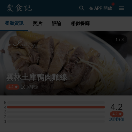
在 APP 開啟
餐廳資訊
照片
評論
相似餐廳
2
/
3
雲林土庫鴨肉麵線
10
則評論
·
4.2
5
4.2
5 星：0 則評論
4
4 星：2 則評論
3
3 星：0 則評論
4.2
2
2 星：0 則評論
10
則評論
1
1 星：0 則評論