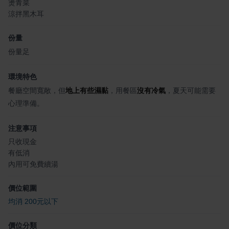
燙青菜
涼拌黑木耳
份量
份量足
環境特色
餐廳空間寬敞，但
地上有些濕黏
，用餐區
沒有冷氣
，夏天可能需要
心理準備。
注意事項
只收現金
有低消
內用可免費續湯
價位範圍
均消 200元以下
價位分類