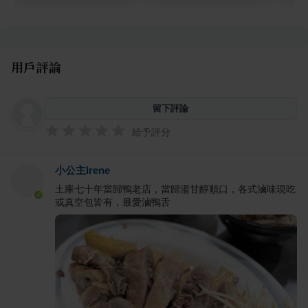
用戶評論
留下評論
給予評分
小公主Irene
土庫七十年當歸鴨老店，當歸湯甘醇順口，各式滷味現吃
或真空包皆有，最愛滷鴨舌