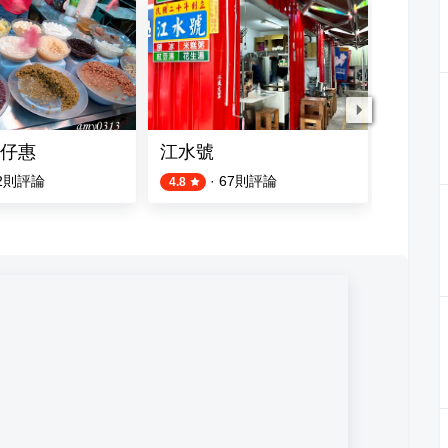
仔惠
江水號
青青芒
2
則評論
·
67
則評論
4.8
4.7