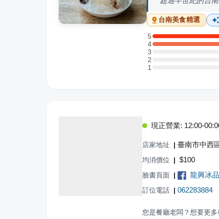
超過半世紀的台南
台南
美食精選
5
5 星：2 則評論
4
4 星：4 則評論
3
3 星：0 則評論
2
2 星：0 則評論
1
1 星：0 則評論
現正營業: 12:00-00:0
臺南市中西區
店家地址
|
$
100
均消價位
|
龍興冰
臉書頁面
|
062283884
訂位電話
|
您是餐廳老闆？想要更多