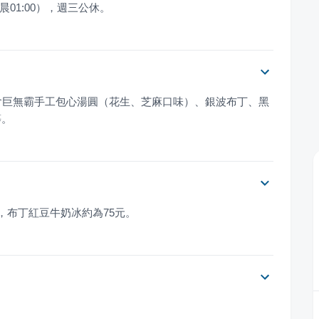
晨01:00），週三公休。
含巨無霸手工包心湯圓（花生、芝麻口味）、銀波布丁、黑
等。
元，布丁紅豆牛奶冰約為75元。