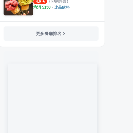
（
63
則評論）
4.6
均消 $
150
・
冰品飲料
更多餐廳排名