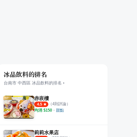
冰品飲料的排名
台南市
中西區
冰品飲料
的排名
›
赤崁樓
（
4
則評論）
4.5
均消 $
150
・
甜點
莉莉水果店