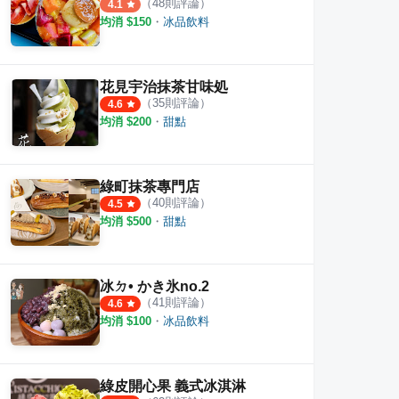
（
48
則評論）
4.1
均消 $
150
・
冰品飲料
花見宇治抹茶甘味処
（
35
則評論）
4.6
均消 $
200
・
甜點
果專賣店
鳳冰果舖
石獅
·
4
則評論
·
9
則評論
4.5
5.0
綠町抹茶專門店
（
40
則評論）
4.5
均消 $
500
・
甜點
冰ㄉ• かき氷no.2
（
41
則評論）
4.6
均消 $
100
・
冰品飲料
綠皮開心果 義式冰淇淋