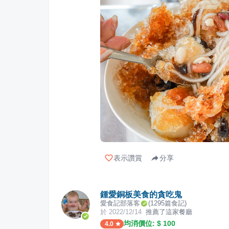
表示讚賞
分享
鍾愛銅板美食的貪吃鬼
愛食記部落客
(
1295
篇食記)
於
2022/12/14
推薦了這家餐廳
均消價位: $
100
4.0