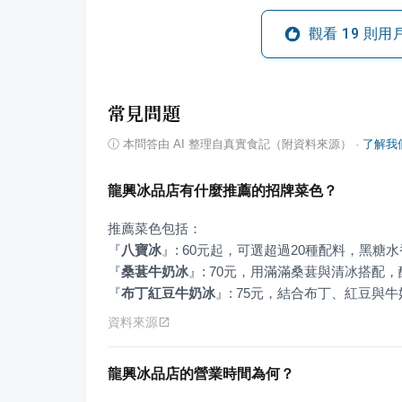
觀看
19
則用
常見問題
ⓘ
本問答由 AI 整理自真實食記（附資料來源）
·
了解我
龍興冰品店有什麼推薦的招牌菜色？
『
八寶冰
』
『
桑葚牛奶冰
』
『
布丁紅豆牛奶冰
』
: 75元，結合布丁、紅豆與
資料來源
龍興冰品店的營業時間為何？