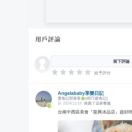
用戶評論
留下評論
給予評分
Angelababy享樂日記
愛食記部落客
(
4671
篇食記)
於
2024/11/14
推薦了這家餐廳
台南中西區美食『龍興冰品店』超好吃