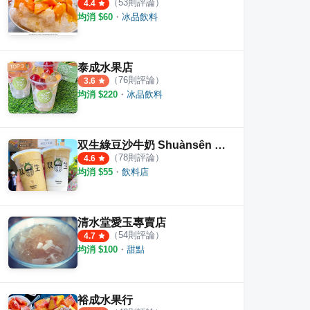
（
53
則評論）
4.4
均消 $
60
・
冰品飲料
泰成水果店
（
76
則評論）
3.6
均消 $
220
・
冰品飲料
双生綠豆沙牛奶 Shuànsên beverages
（
78
則評論）
4.6
均消 $
55
・
飲料店
清水堂愛玉專賣店
（
54
則評論）
4.7
均消 $
100
・
甜點
裕成水果行