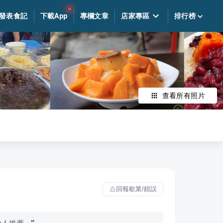
發表食記
下載App
專欄文章
店家專區
排行榜
查看所有照片
回報歇業/錯誤