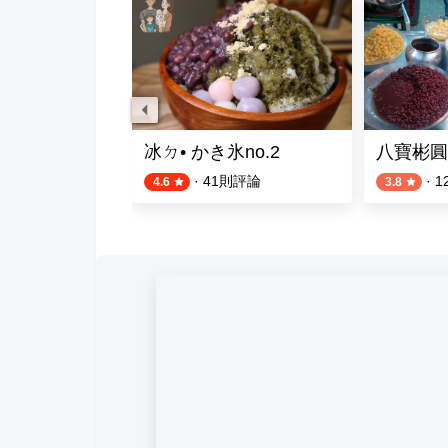
寶冰
冰ㄉ• かき氷no.2
八寶彬圓
則評論
·
41
則評論
·
1
4.6
3.8