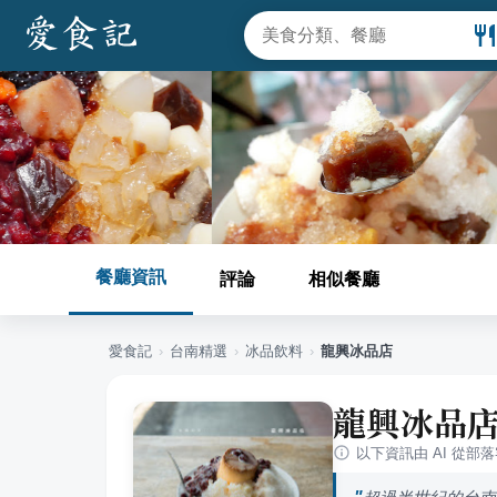
餐廳資訊
評論
相似餐廳
愛食記
›
台南
精選
›
冰品飲料
›
龍興冰品店
龍興冰品
以下資訊由 AI 從部