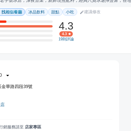
老字號冰店，深夜營業，新鮮現煮配料，經典八寶冰選擇豐富，在
建議修改
找相似餐廳
冰品飲料
甜點
小吃
4.3
4.3
19
則評論
0
金華路四段39號
品店
行銷服務請至
店家專區