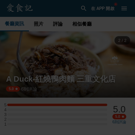
在 APP 開啟
餐廳資訊
照片
評論
相似餐廳
1
/
2
A Duck-紅燒鴨肉麵 三重文化店
6
則評論
·
5.0
5
5.0
5 星：1 則評論
4
4 星：0 則評論
3
3 星：0 則評論
5.0
2
2 星：0 則評論
6
則評論
1
1 星：0 則評論