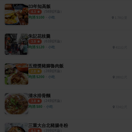
33年知高飯
（
58
則評論）
4.3
均消 $
100
・
小吃
1.78公里
朱記花枝羹
（
63
則評論）
3.9
均消 $
120
・
小吃
411公尺
五燈獎豬腳魯肉飯
（
28
則評論）
2.8
均消 $
200
・
小吃
280公尺
清水排骨麵
（
24
則評論）
3.8
均消 $
80
・
小吃
724公尺
三重大台北豬腸冬粉
（
39
則評論）
4.1