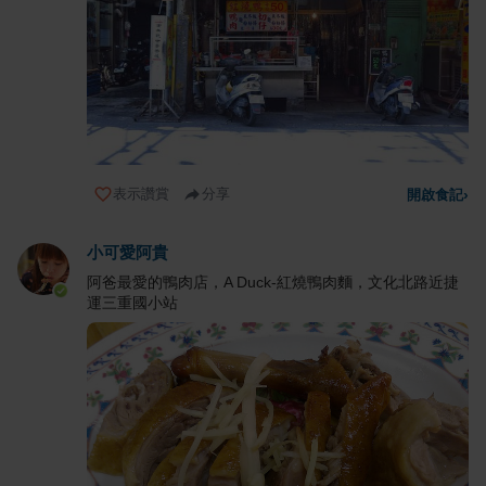
表示讚賞
分享
開啟食記
›
小可愛阿貴
阿爸最愛的鴨肉店，A Duck-紅燒鴨肉麵，文化北路近捷
運三重國小站