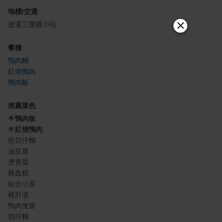
地標/交通
捷運三重國小站
餐種
鴨肉麵
紅燒鴨肉
鴨肉飯
推薦菜色
🌟
鴨肉飯
🌟
紅燒鴨肉
乾切仔麵
油豆腐
燙青菜
豬血糕
綜合小菜
豬肝湯
鴨肉便當
切仔麵