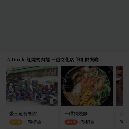
A Duck-紅燒鴨肉麵 三重文化店 的相似餐廳
張三速食餐館
一嘴鍋燒麵
小吳
·
15
則評論
·
7
則評論
3
則
2.6
4.2