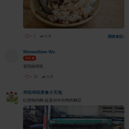
+
2
分享
開啟食記
›
Wwuwilliam Wu
5.0
老闆娘很辣。
+
28
分享
布咕布咕美食小天地
紅燒鴨肉麵-超過30年的鴨肉麵店