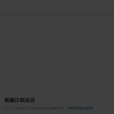
餐廳詳細資訊
ⓘ
以下資訊由 AI 從部落客食記彙整整理
·
了解我們如何精選