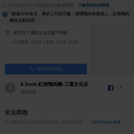
以下資訊由 AI 從部落客食記彙整整理
·
了解我們如何精選
“
超過30年老店，傳承三代的手藝，煙燻鴨肉香氣迷人，紅燒鴨肉
麵是必點招牌。
”
新北市三重區文化北路194號
今日營業: 10:00-14:00, 17:00-20:00
0935745032
A Duck-紅燒鴨肉麵-三重文化店
A
465
個讚
常見問題
ⓘ
本問答由 AI 整理自真實食記（附資料來源）
·
了解我們如何精選