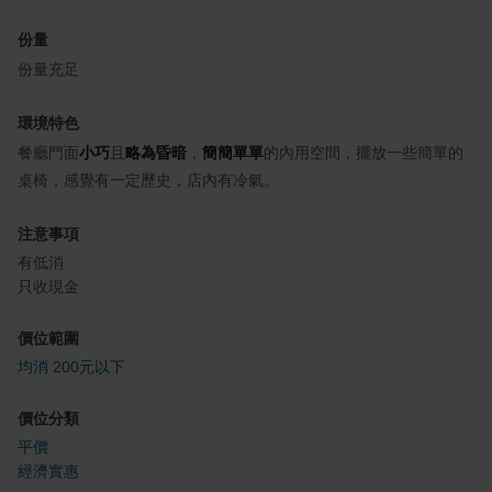
份量
份量充足
環境特色
餐廳門面
小巧
且
略為昏暗
，
簡簡單單
的內用空間，擺放一些簡單的
桌椅，感覺有一定歷史，店內有冷氣。
注意事項
有低消
只收現金
價位範圍
均消 200元以下
價位分類
平價
經濟實惠