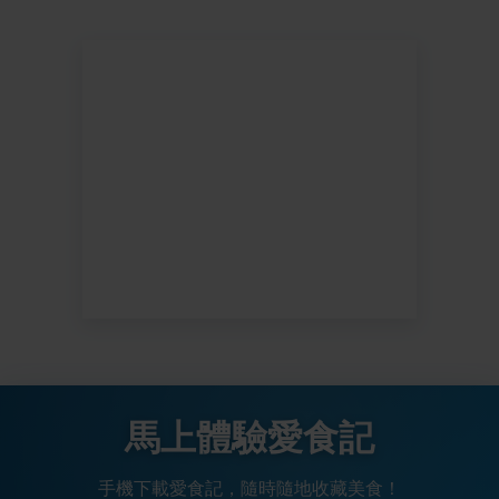
馬上體驗愛食記
手機下載愛食記，隨時隨地收藏美食！