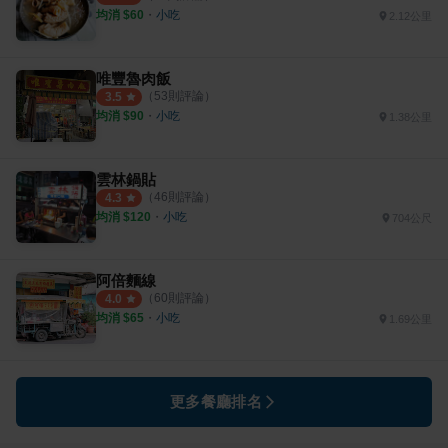
均消 $
60
・
小吃
2.12公里
唯豐魯肉飯
（
53
則評論）
3.5
均消 $
90
・
小吃
1.38公里
雲林鍋貼
（
46
則評論）
4.3
均消 $
120
・
小吃
704公尺
阿倍麵線
（
60
則評論）
4.0
均消 $
65
・
小吃
1.69公里
更多餐廳排名