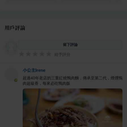
用戶評論
留下評論
給予評分
小公主Irene
超過40年老店的三重紅燒鴨肉麵，傳承至第二代，煙燻鴨
肉超級香，每來必吃鴨肉飯