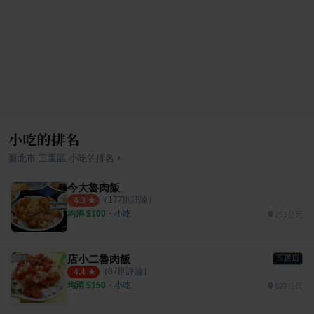
小吃的排名
›
新北市
三重區
小吃
的排名
今大魯肉飯
（
177
則評論）
4.3
均消 $
100
・
小吃
751公尺
店小二魯肉飯
百選店
（
87
則評論）
4.4
均消 $
150
・
小吃
627公尺