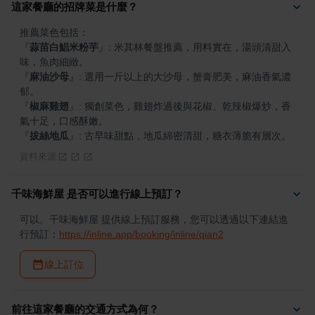
這家餐廳的招牌菜是什麼？
『
蒜苗白鯧米粉芋
』
: 米其林餐盤推薦，用料實在，湯頭清甜入
『
麻油沙母
』
: 選用一斤以上的大沙母，蟹膏肥美，麻油香氣濃
『
椒麻雞翅
』
: 獨創菜色，雞翅炸過後與花椒、乾辣椒爆炒，香
『
拔絲地瓜
』
: 古早味甜點，地瓜綿密清甜，糖衣薄脆有層次。
資料來源
千味海鮮屋 是否可以進行線上預訂？
可以。千味海鮮屋 提供線上預訂服務，您可以透過以下連結進
行預訂：
https://inline.app/booking/inline/qian2
線上訂位
前往這家餐廳的交通方式為何？