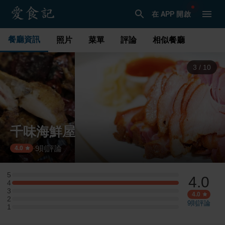
在 APP 開啟
餐廳資訊
照片
菜單
評論
相似餐廳
3
/
10
千味海鮮屋
9
則評論
·
4.0
5
4.0
5 星：0 則評論
4
4 星：1 則評論
3
3 星：0 則評論
4.0
2
2 星：0 則評論
9
則評論
1
1 星：0 則評論