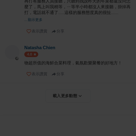
再打有服務人員接聽，只聽到我說昨天的年菜都還沒問怎
麼了，馬上叫我稍等，ㄧ等半小時都沒人來接聽，掛掉再
打，電話就不通了.....這樣的服務態度真的很扯......
... 顯示更多
表示讚賞
分享
Natasha Chien
4.0
物超所值的海鮮合菜料理，氣氛歡樂聚餐的好地方！
表示讚賞
分享
載入更多動態