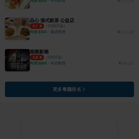
均消 $
800
・
中式料理
2.11公里
品心 港式飲茶 公益店
（
34
則評論）
4.7
均消 $
300
・
港式料理
2.12公里
雅園新潮
（
5
則評論）
4.8
均消 $
800
・
中式料理
606公尺
更多餐廳排名