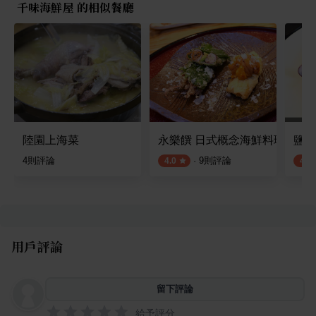
千味海鮮屋 的相似餐廳
陸園上海菜
永樂饌 日式概念海鮮料理鍋物
鹽與
4
則評論
·
9
則評論
4.0
4.1
用戶評論
留下評論
給予評分