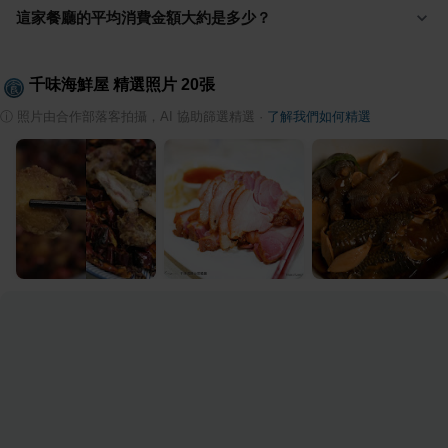
這家餐廳的平均消費金額大約是多少？
千味海鮮屋
精選照片
20
張
ⓘ
照片由合作部落客拍攝，AI 協助篩選精選
·
了解我們如何精選