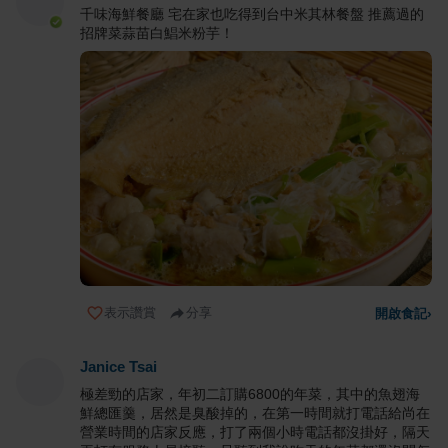
千味海鮮餐廳 宅在家也吃得到台中米其林餐盤 推薦過的
招牌菜蒜苗白鯧米粉芋！
表示讚賞
分享
開啟食記
›
Janice Tsai
極差勁的店家，年初二訂購6800的年菜，其中的魚翅海
鮮總匯羹，居然是臭酸掉的，在第一時間就打電話給尚在
營業時間的店家反應，打了兩個小時電話都沒掛好，隔天