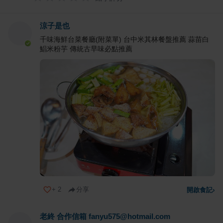
涼子是也
千味海鮮台菜餐廳(附菜單) 台中米其林餐盤推薦 蒜苗白
鯧米粉芋 傳統古早味必點推薦
+
2
分享
開啟食記
›
老終 合作信箱 fanyu575@hotmail.com