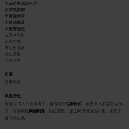
🌟
蒜苗白鯧米粉芋
🌟
特製豬腳
🌟
麻油沙母
🌟
拔絲地瓜
🌟
椒麻雞翅
蒜香蒸海蛤
蔥爆牛肉
麻油松阪豬
蝦仁滑蛋
紅燒豆腐
份量
份量十足
環境特色
餐廳以10人大圓桌為主，也有提供
包廂座位
，但數量不多需事先預
訂。餐廳環境
簡潔明亮
，動線寬敞，座位間保留適當間距，用餐不
會有壓迫感。