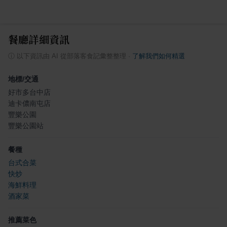
餐廳詳細資訊
ⓘ
以下資訊由 AI 從部落客食記彙整整理
·
了解我們如何精選
地標/交通
好市多台中店
迪卡儂南屯店
豐樂公園
豐樂公園站
餐種
台式合菜
快炒
海鮮料理
酒家菜
推薦菜色