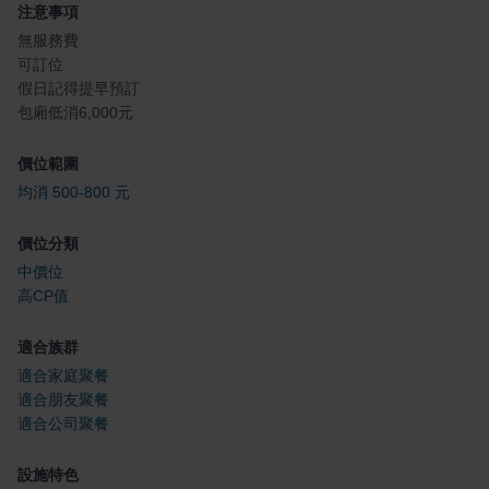
注意事項
無服務費
可訂位
假日記得提早預訂
包廂低消6,000元
價位範圍
均消 500-800 元
價位分類
中價位
高CP值
適合族群
適合家庭聚餐
適合朋友聚餐
適合公司聚餐
設施特色