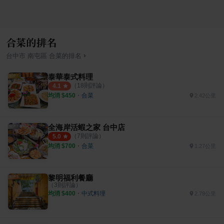
合菜的排名
›
台中市
南屯區
合菜
的排名
泰華泰式料理
（
18
則評論）
4.1
均消 $
450
・
合菜
2.42公里
全海岸活蝦之家 台中店
（
7
則評論）
5.0
均消 $
700
・
合菜
1.27公里
黎明福利餐廳
（
3
則評論）
均消 $
400
・
中式料理
2.79公里