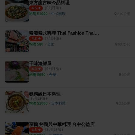
東方龍古味今品料理
（
9
則評論）
4.5
均消 $
1000
・
中式料理
2.07公里
泰潮泰式料理 Thai Fashion Thai Restaurant
（
7
則評論）
4.8
均消 $
80
・
合菜
933公尺
千味海鮮屋
（
9
則評論）
4.0
均消 $
950
・
合菜
0公尺
春精緻日本料理
（
3
則評論）
均消 $
1000
・
日本料理
2.1公里
享鴨 烤鴨與中華料理 台中公益店
（
25
則評論）
4.6