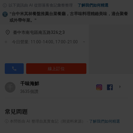
以下資訊由 AI 從部落客食記彙整整理
·
了解我們如何精選
“
台中米其林餐盤推薦台菜餐廳，古早味料理精緻美味，適合聚餐
或外帶年菜。
”
臺中市南屯區南五路326之3
今日營業: 11:00-14:00, 17:00-21:00
線上訂位
千味海鮮
千
3635
個讚
常見問題
ⓘ
本問答由 AI 整理自真實食記（附資料來源）
·
了解我們如何精選