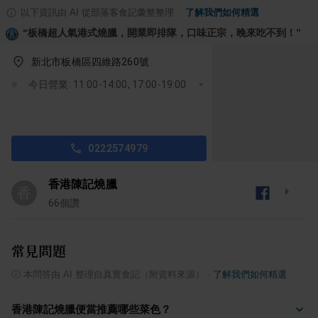
以下資訊由 AI 從部落客食記彙整整理
·
了解我們如何精選
“
板橋超人氣港式燒臘，開業即排隊，口味正宗，晚來吃不到！
”
新北市板橋區四維路260號
今日營業: 11:00-14:00, 17:00-19:00
0222574979
香港陳記燒臘
香
66
個讚
常見問題
ⓘ
本問答由 AI 整理自真實食記（附資料來源）
·
了解我們如何精選
香港陳記燒臘便當推薦哪些菜色？