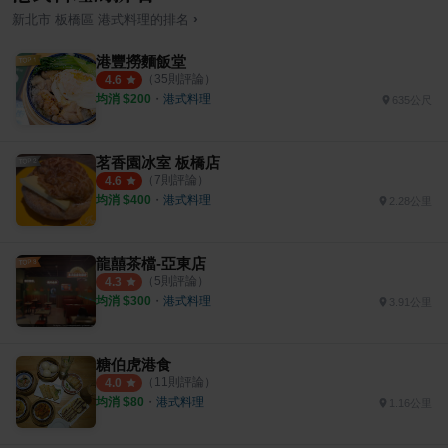
›
新北市
板橋區
港式料理
的排名
港豐撈麵飯堂
（
35
則評論）
4.6
均消 $
200
・
港式料理
635公尺
茗香園冰室 板橋店
（
7
則評論）
4.6
均消 $
400
・
港式料理
2.28公里
龍囍茶檔-亞東店
（
5
則評論）
4.3
均消 $
300
・
港式料理
3.91公里
糖伯虎港食
（
11
則評論）
4.0
均消 $
80
・
港式料理
1.16公里