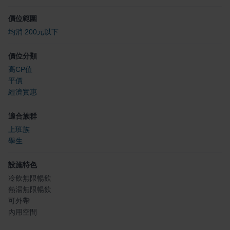
價位範圍
均消 200元以下
價位分類
高CP值
平價
經濟實惠
適合族群
上班族
學生
設施特色
冷飲無限暢飲
熱湯無限暢飲
可外帶
內用空間