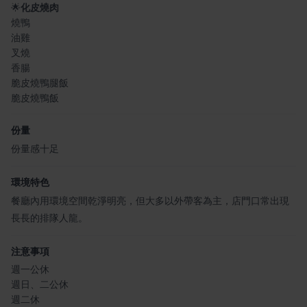
🌟
化皮燒肉
燒鴨
油雞
叉燒
香腸
脆皮燒鴨腿飯
脆皮燒鴨飯
份量
份量感十足
環境特色
餐廳內用環境空間乾淨明亮，但大多以外帶客為主，店門口常出現
長長的排隊人龍。
注意事項
週一公休
週日、二公休
週二休