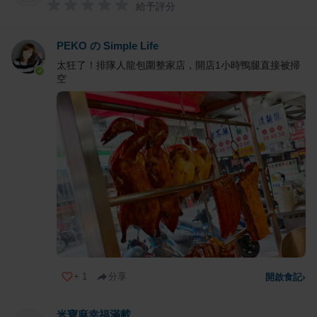
給予評分
PEKO の Simple Life
太狂了！排隊人龍包圍整家店，開店1小時鴨腿直接被掃
空
+
1
分享
開啟食記
›
米寶麻幸福滿載