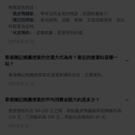
『
脆皮鴨腿飯
』
『
陳記招牌飯
』
: 集結燒鴨、油雞、香腸、叉燒四種美味，並以
『
化皮燒肉
』
: 皮脆肉嫩，肥瘦恰到好處。
資料來源
香港陳記燒臘便當的交通方式為何？最近的捷運站是哪一
站？
香港陳記燒臘便當靠近捷運新埔民生站，交通便利。
資料來源
香港陳記燒臘便當的平均消費金額大約是多少？
便當價格約在 90-120 元之間，例如脆皮鴨腿飯和招牌飯約為 
120 元，三拼飯約為 105 元，單點化皮燒肉約 40 元。
資料來源