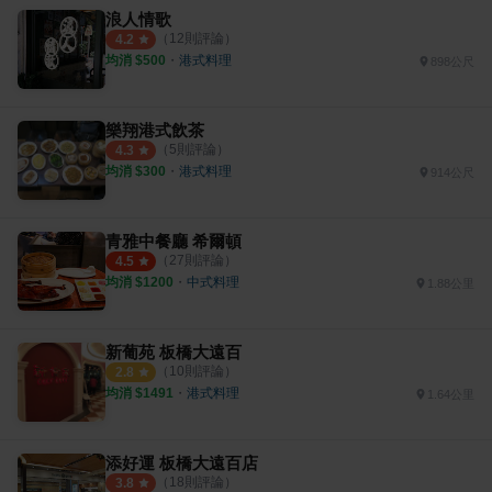
浪人情歌
（
12
則評論）
4.2
均消 $
500
・
港式料理
898公尺
樂翔港式飲茶
（
5
則評論）
4.3
均消 $
300
・
港式料理
914公尺
青雅中餐廳 希爾頓
（
27
則評論）
4.5
均消 $
1200
・
中式料理
1.88公里
新葡苑 板橋大遠百
（
10
則評論）
2.8
均消 $
1491
・
港式料理
1.64公里
添好運 板橋大遠百店
（
18
則評論）
3.8