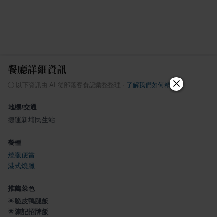
餐廳詳細資訊
ⓘ
以下資訊由 AI 從部落客食記彙整整理
·
了解我們如何精選
地標/交通
捷運新埔民生站
餐種
燒臘便當
港式燒臘
推薦菜色
🌟
脆皮鴨腿飯
🌟
陳記招牌飯