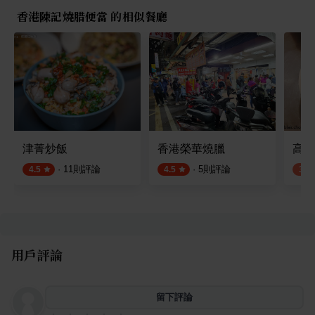
香港陳記燒腊便當 的相似餐廳
津菁炒飯
香港榮華燒臘
高記
·
11
則評論
·
5
則評論
4.5
4.5
3.7
用戶評論
留下評論