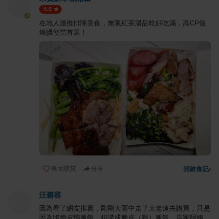
5.0
在地人激推排隊美食，無限紅茶湯品吃好吃滿，高CP值
燒臘便當首選！
表示讚賞
分享
開啟食記
›
汪碧容
因為看了網友推薦，剛剛大雨中走了大老遠去購買，只是
因為將脆皮鴨腿飯，錯講成脆皮（雞）腿飯，店家阿姨