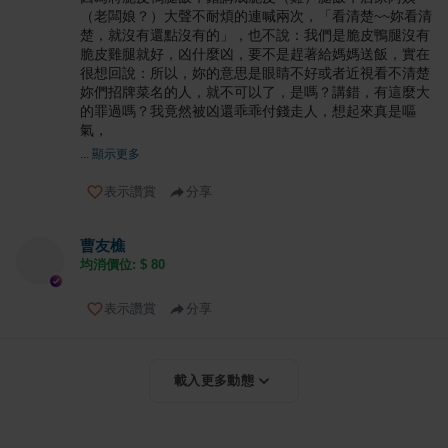
（老闆娘？）大聲不耐煩的連喊兩次，「看清楚~~妳看清
楚，就沒有還點沒有的」，也不說：我們是脆皮鴨腿沒有
脆皮雞腿就好，凶什麼凶，要不是趕著給媽媽送飯，實在
很想回說：所以，妳的意思是眼睛不好或者近視看不清楚
妳們招牌菜名的人，就不可以了，是嗎？講錯，有這麼大
的罪過嗎？我竟然被凶還乖乖付錢走人，想起來真是嘔
氣，
... 顯示更多
表示讚賞
分享
曹友樵
均消價位: $
80
表示讚賞
分享
載入更多動態