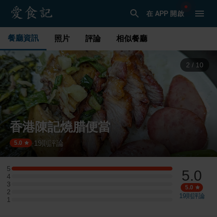
在 APP 開啟
餐廳資訊
照片
評論
相似餐廳
3
/
10
香港陳記燒腊便當
19
則評論
·
5.0
5
5.0
5 星：1 則評論
4
4 星：0 則評論
3
3 星：0 則評論
5.0
2
2 星：0 則評論
19
則評論
1
1 星：0 則評論