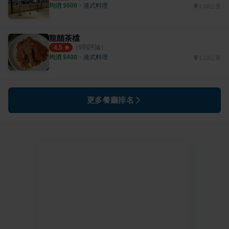
均消 $
600
・
港式料理
1.68公里
龍囍茶檔
（
9
則評論）
4.5
均消 $
400
・
港式料理
1.13公里
更多餐廳排名