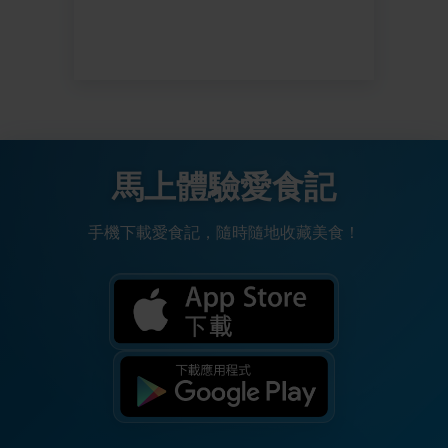
馬上體驗愛食記
手機下載愛食記，隨時隨地收藏美食！