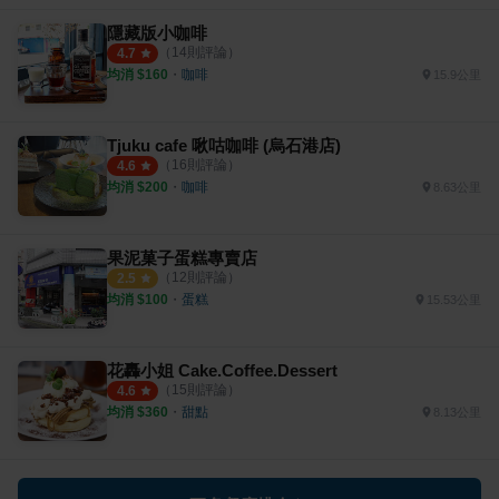
隱藏版小咖啡
（
14
則評論）
4.7
均消 $
160
・
咖啡
15.9公里
Tjuku cafe 啾咕咖啡 (烏石港店)
（
16
則評論）
4.6
均消 $
200
・
咖啡
8.63公里
果泥菓子蛋糕專賣店
（
12
則評論）
2.5
均消 $
100
・
蛋糕
15.53公里
花轟小姐 Cake.Coffee.Dessert
（
15
則評論）
4.6
均消 $
360
・
甜點
8.13公里