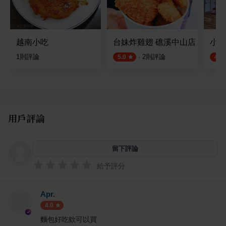
越南小吃
台妹炸雞翅 礁溪中山店
小華
1
則評論
·
2
則評論
5.0
4.5
用戶評論
留下評論
給予評分
Apr.
4.0
麵包好吃欸可以買