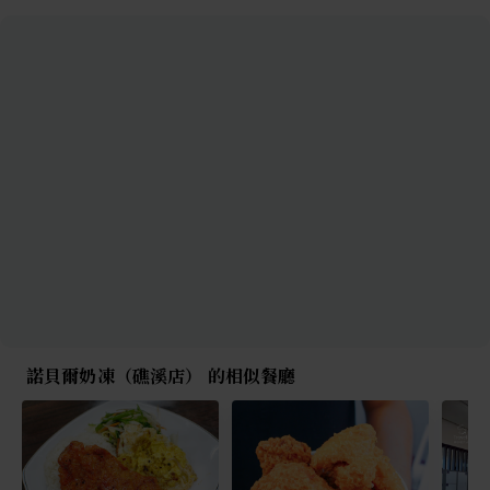
諾貝爾奶凍（礁溪店） 的相似餐廳