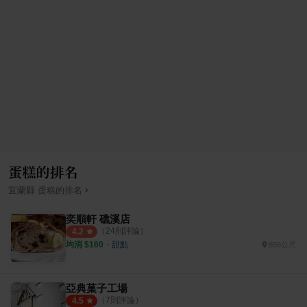
蛋糕的排名
›
宜蘭縣
蛋糕
的排名
奕順軒 礁溪店
（
24
則評論）
4.2
均消 $
160
・
甜點
858公尺
亞典菓子工場
（
7
則評論）
4.5