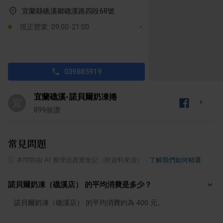
宜蘭縣礁溪鄉礁溪路四段68號
現正營業: 09:00-21:00
039885919
宜蘭礁溪-諾貝爾奶凍捲
宜
899
個讚
常見問題
ⓘ
本問答由 AI 整理自真實食記（附資料來源）
·
了解我們如何精選
諾貝爾奶凍（礁溪店） 的平均消費是多少？
諾貝爾奶凍（礁溪店） 的平均消費約為 400 元。