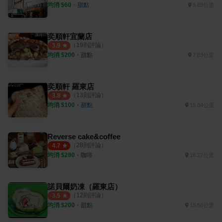
均消 $
60
・
甜點
5.69公里
奕順軒宜蘭店
（
19
則評論）
3.9
均消 $
200
・
甜點
7.83公里
奕順軒 羅東店
（
13
則評論）
3.8
均消 $
100
・
甜點
15.84公里
Reverse cake&coffee
（
28
則評論）
4.7
均消 $
280
・
咖啡
16.27公里
諾貝爾奶凍（羅東店）
（
12
則評論）
3.5
均消 $
200
・
甜點
15.56公里