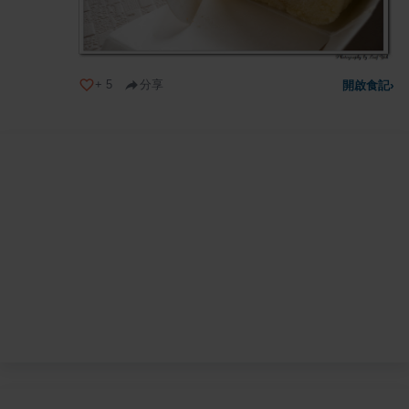
+
5
分享
開啟食記
›