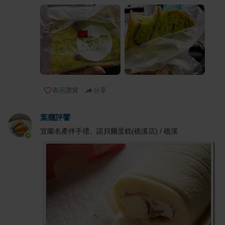
表示讚賞
分享
葉癮評饗
宜蘭名產伴手禮。諾貝爾蛋糕(礁溪店) / 礁溪