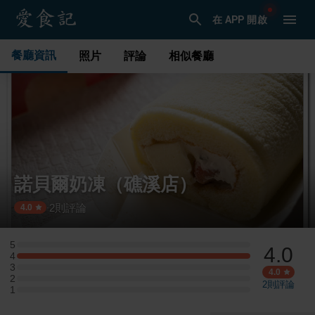
在 APP 開啟
餐廳資訊
照片
評論
相似餐廳
諾貝爾奶凍（礁溪店）
2
則評論
·
4.0
5
4.0
5 星：0 則評論
4
4 星：1 則評論
3
3 星：0 則評論
4.0
2
2 星：0 則評論
2
則評論
1
1 星：0 則評論