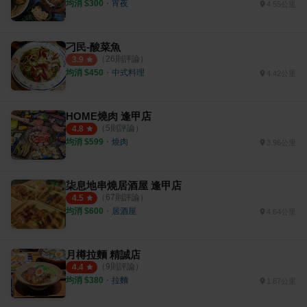
均消 $
300
・
宵夜
4.55公里
刁民-酸菜魚
（
26
則評論）
3.9
均消 $
450
・
中式料理
4.42公里
HOME燒肉 逢甲店
（
5
則評論）
4.8
均消 $
599
・
燒肉
3.96公里
柒息地串燒居酒屋 逢甲店
（
67
則評論）
4.5
均消 $
600
・
居酒屋
4.64公里
月樽拉麵 精誠店
（
9
則評論）
4.4
均消 $
380
・
拉麵
1.87公里