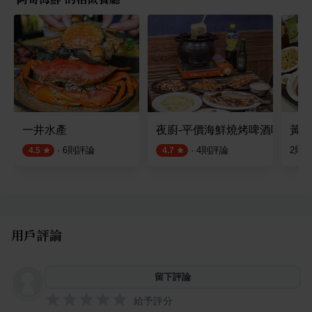
一井水產
夜廚-平價海鮮燒烤啤酒吧
黃師
·
6
則評論
·
4
則評論
2
則
4.5
4.7
用戶評論
留下評論
給予評分