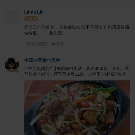
Linda Lin
1.0
等了三十分鐘 連一道菜都沒來 好不容易來了 結果最後漏
做兩道………很失望。
表示讚賞
分享
小涼の美食小天地
台中人氣熱炒店║平價海鮮現炒、高達80道以上菜色，還
可客製化煮法，營業至凌晨12點，人潮不少建議訂位唷！