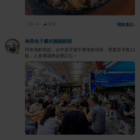
+
4
分享
開啟食記
›
柚香魚子醬的蹦蹦跳跳
阿奇海鮮現炒，台中老字號平價海鮮現炒，營業至半夜12
點，人多建議務必要訂位！