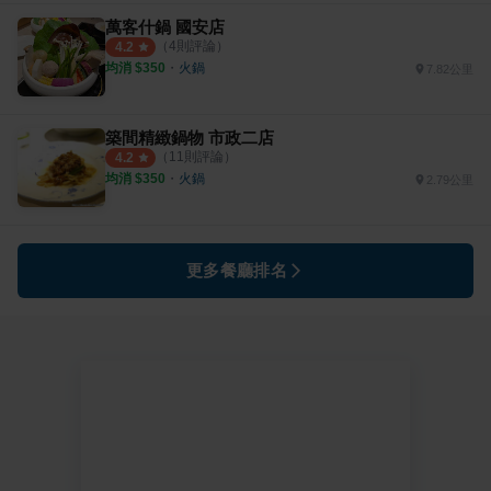
萬客什鍋 國安店
（
4
則評論）
4.2
均消 $
350
・
火鍋
7.82公里
築間精緻鍋物 市政二店
（
11
則評論）
4.2
均消 $
350
・
火鍋
2.79公里
更多餐廳排名