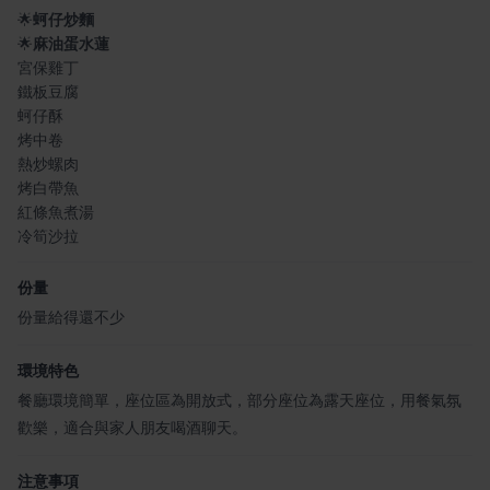
🌟
蚵仔炒麵
🌟
麻油蛋水蓮
宮保雞丁
鐵板豆腐
蚵仔酥
烤中卷
熱炒螺肉
烤白帶魚
紅條魚煮湯
冷筍沙拉
份量
份量給得還不少
環境特色
餐廳環境簡單，座位區為開放式，部分座位為露天座位，用餐氣氛
歡樂，適合與家人朋友喝酒聊天。
注意事項