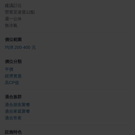
建議訂位
營業至凌晨12點
週一公休
無冷氣
價位範圍
均消 200-400 元
價位分類
平價
經濟實惠
高CP值
適合族群
適合朋友聚餐
適合家庭聚餐
適合宵夜
設施特色