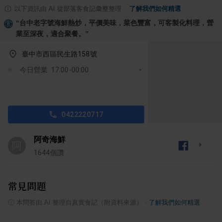
以下資訊由 AI 從部落客食記彙整整理
·
了解我們如何精選
“
台中老字號海鮮熱炒，平價美味，菜色豐富，可客製化料理，營
業至深夜，適合聚餐。
”
臺中市西區民生路158號
今日營業: 17:00-00:00
0422220717
阿奇海鮮
阿
1644
個讚
常見問題
ⓘ
本問答由 AI 整理自真實食記（附資料來源）
·
了解我們如何精選