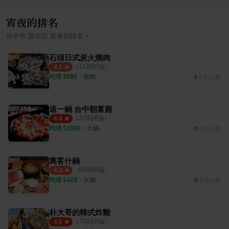
宵夜的排名
›
台中市
西屯區
宵夜
的排名
石頭日式炭火燒肉
（
11
則評論）
4.1
均消 $
980
・
燒肉
2.42公里
這一鍋 台中朝富殿
（
27
則評論）
4.4
均消 $
1000
・
火鍋
4.07公里
萬客什鍋
（
60
則評論）
4.3
均消 $
428
・
火鍋
4.05公里
朴大哥的韓式炸雞
（
73
則評論）
4.5