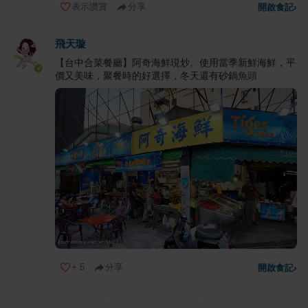
表示讚賞
分享
開啟食記
›
飛天璇
【台中合菜餐廳】阿奇海鮮現炒。使用當季新鮮海鮮，平
價又美味，聚餐時的好選擇，冬天還有砂鍋魚頭
+
5
分享
開啟食記
›