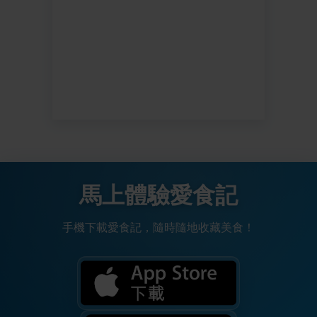
馬上體驗愛食記
手機下載愛食記，隨時隨地收藏美食！