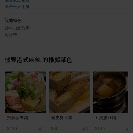
適合家庭聚餐
適合一人用餐
設施特色
醬料自助取用
可外帶
盛豐港式麻辣
的推薦菜色
招牌套餐鍋
脆皮臭豆腐
五更腸旺鍋
$210
$60
$140
1
3
2