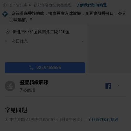
以下資訊由 AI 從部落客食記彙整整理
·
了解我們如何精選
“
麻辣湯底香辣夠味，鴨血豆腐入味軟嫩，臭豆腐酥香可口，令人
回味無窮。
”
新北市中和區興南路二段110號
今日休息
0229468585
盛豐精緻麻辣
盛
746
個讚
常見問題
ⓘ
本問答由 AI 整理自真實食記（附資料來源）
·
了解我們如何精選