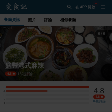
在 APP 開啟
餐廳資訊
照片
評論
相似餐廳
1
/
6
盛豐港式麻辣
16
則評論
·
4.8
5
4.8
5 星：2 則評論
4
4 星：1 則評論
3
3 星：0 則評論
4.8
2
2 星：0 則評論
16
則評論
1
1 星：0 則評論