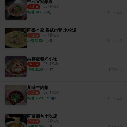
中和宜安麵線
（
29
則評論）
4.7
均消 $
45
・
小吃
1.55公里
阿榮本家 香菇肉粥 米粉湯
（
23
則評論）
4.2
均消 $
150
・
小吃
1.77公里
純檸檬泰式小吃
（
35
則評論）
4.5
均消 $
150
・
小吃
758公尺
川味牛肉麵
（
19
則評論）
4.0
均消 $
120
・
牛肉麵
1.96公里
阿薇緬甸小吃店
（
19
則評論）
4.2
均消 $
100
・
小吃
207公尺