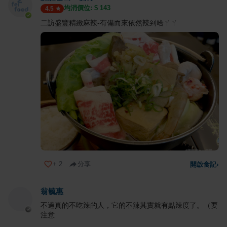
均消價位: $
143
4.5
二訪盛豐精緻麻辣-有備而來依然辣到哈ㄚㄚ
+
2
分享
開啟食記
›
翁毓惠
不過真的不吃辣的人，它的不辣其實就有點辣度了。（要
注意