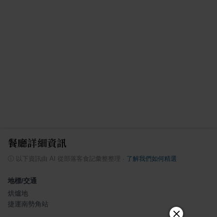
餐廳詳細資訊
ⓘ
以下資訊由 AI 從部落客食記彙整整理
·
了解我們如何精選
地標/交通
烘爐地
捷運南勢角站