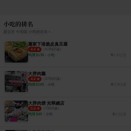
小吃的排名
›
新北市
中和區
小吃
的排名
蕭家下港脆皮臭豆腐
（
42
則評論）
4.4
均消 $
130
・
小吃
1.97公里
大胖肉羹
（
37
則評論）
4.4
均消 $
100
・
小吃
3.78公里
大胖肉焿 光華總店
（
7
則評論）
5.0
均消 $
45
・
小吃
2.2公里