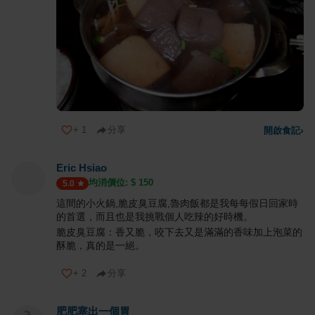
+
1
分享
開啟食記
›
Eric Hsiao
均消價位: $
150
5.0
這間的小火鍋,脆皮臭豆腐,魯肉飯都是我每每假日回家時
的首選，而且也是我挑戰個人吃辣的好時機。
脆皮臭豆腐：香又脆，咬下去又是滿滿的香味加上泡菜的
酥脆，真的是一絕。
+
2
分享
肥肥塞出一個胃