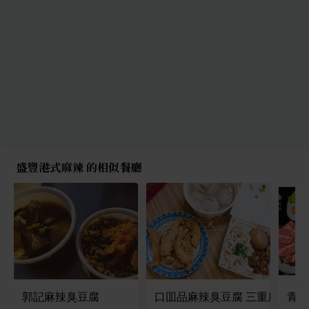
盛豐港式麻辣 的相似餐廳
郭記麻辣臭豆腐
口吅品麻辣臭豆腐 三重店
青花