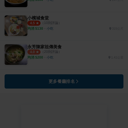
小檳城食堂
（
10
則評論）
4.5
均消 $
130
・
小吃
315公尺
永芳陳家祖傳美食
（
20
則評論）
4.0
均消 $
200
・
小吃
1.41公里
更多餐廳排名