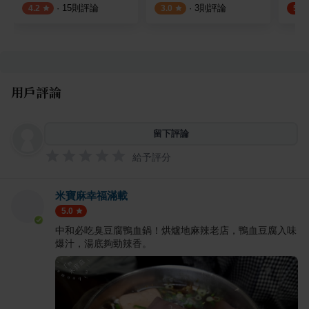
·
15
則評論
·
3
則評論
4.2
3.0
5.0
用戶評論
留下評論
給予評分
米寶麻幸福滿載
5.0
中和必吃臭豆腐鴨血鍋！烘爐地麻辣老店，鴨血豆腐入味
爆汁，湯底夠勁辣香。