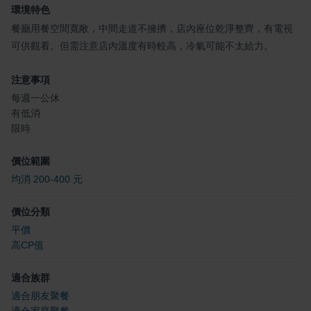
環境特色
餐廳用餐空間寬敞，中間走道不擁擠，店內座位乾淨整齊，有電視
可供觀看。但需注意店內溫度有時較高，冷氣可能不太給力。
注意事項
每週一公休
有低消
限時
價位範圍
均消 200-400 元
價位分類
平價
高CP值
適合族群
適合朋友聚餐